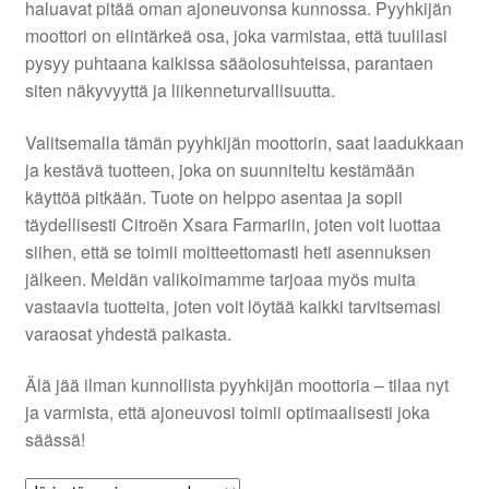
haluavat pitää oman ajoneuvonsa kunnossa. Pyyhkijän
moottori on elintärkeä osa, joka varmistaa, että tuulilasi
Ota yhteyttä
pysyy puhtaana kaikissa sääolosuhteissa, parantaen
siten näkyvyyttä ja liikenneturvallisuutta.
Reklamaatiomenettely
Valitsemalla tämän pyyhkijän moottorin, saat laadukkaan
ja kestävä tuotteen, joka on suunniteltu kestämään
Tarkista
käyttöä pitkään. Tuote on helppo asentaa ja sopii
täydellisesti Citroën Xsara Farmariin, joten voit luottaa
Tietosuojakäytäntö
siihen, että se toimii moitteettomasti heti asennuksen
jälkeen. Meidän valikoimamme tarjoaa myös muita
Tilini
vastaavia tuotteita, joten voit löytää kaikki tarvitsemasi
varaosat yhdestä paikasta.
Valitukset
Älä jää ilman kunnollista pyyhkijän moottoria – tilaa nyt
ja varmista, että ajoneuvosi toimii optimaalisesti joka
säässä!