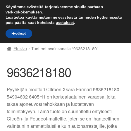
TOIMITUS alkaen 7 EUR
Käytämme evästeitä tarjotaksemme sinulle parhaan
verkkokokemuksen.
Lisätietoa käyttämistämme evästeistä tai niiden kytkemisestä
Siirry
Siirry
Valikko
pois päältä saat kohdasta
asetukset
.
navigointiin
sisältöön
Hyväksyä
Etusivu
Etusivu
Tuotteet avainsanalla “9636218180”
Kärry
9636218180
Käyttöehdot
Kuljetus
Pyyhkijän moottori Citroën Xsara Farmari 9636218180
54904602 6405H1 on korkealaatuinen varaosa, joka
Maailmanlaajuinen toimitus
takaa ajoneuvosi tehokkaan ja luotettavan
toimintakyvyn. Tämä tuote on suunniteltu erityisesti
Maksut
Citroën- ja Peugeot-malleille, joten se on ihanteellinen
valinta niin ammattilaisille kuin autoharrastajille, jotka
Meistä