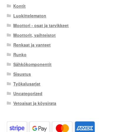
Kontit
Luokittelematon
Moottori - osat ja tarvikkeet
Moottorit, vaihteistot
Renkaat ja vanteet
Runko
Sähkökomponentit
Sisustus
Työkalusarjat
Uncategorized
Vetoaisat ja köysirata