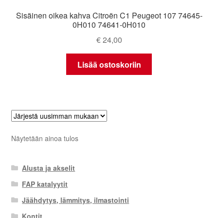
Sisäinen oikea kahva Citroën C1 Peugeot 107 74645-
0H010 74641-0H010
€
24,00
Lisää ostoskoriin
Näytetään ainoa tulos
Alusta ja akselit
FAP katalyytit
Jäähdytys, lämmitys, ilmastointi
Kontit