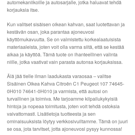
automekaniikoille ja autosarjalle, jotka haluavat tehdä
korjauksia itse.
Ota yhteyttä
Kun valitset sisäisen oikean kahvan, saat luotettavan ja
Reklamaatiomenettely
kestävän osan, joka parantaa ajoneuvosi
käyttömukavuutta. Se on valmistettu korkealaatuisista
materiaaleista, joten voit olla varma siitä, että se kestää
Tarkista
aikaa ja käyttöä. Tämä tuote on ihanteellinen valinta
niille, jotka vaativat vain parasta autonsa korjauksissa.
Tietosuojakäytäntö
Älä jää tielle ilman laadukasta varaosaa – valitse
Tilini
Sisäinen Oikea Kahva Citroën C1 Peugeot 107 74645-
0H010 74641-0H010 ja varmista, että autosi on
Valitukset
turvallinen ja toimiva. Me tarjoamme kilpailukykyisiä
hintoja ja nopeaa toimitusta, joten voit tehdä ostoksia
vaivattomasti. Lisätietoja tuotteesta ja sen
ominaisuuksista löytyy verkkosivuiltamme. Tämä on juuri
se osa, jota tarvitset, jotta ajoneuvosi pysyy kunnossa!