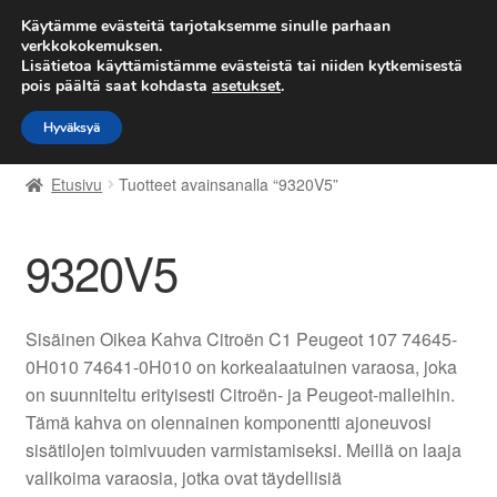
TOIMITUS alkaen 7 EUR
Käytämme evästeitä tarjotaksemme sinulle parhaan
verkkokokemuksen.
Lisätietoa käyttämistämme evästeistä tai niiden kytkemisestä
Siirry
Siirry
Valikko
pois päältä saat kohdasta
asetukset
.
navigointiin
sisältöön
Hyväksyä
Etusivu
Etusivu
Tuotteet avainsanalla “9320V5”
Kärry
9320V5
Käyttöehdot
Kuljetus
Sisäinen Oikea Kahva Citroën C1 Peugeot 107 74645-
0H010 74641-0H010 on korkealaatuinen varaosa, joka
Maailmanlaajuinen toimitus
on suunniteltu erityisesti Citroën- ja Peugeot-malleihin.
Tämä kahva on olennainen komponentti ajoneuvosi
Maksut
sisätilojen toimivuuden varmistamiseksi. Meillä on laaja
valikoima varaosia, jotka ovat täydellisiä
Meistä