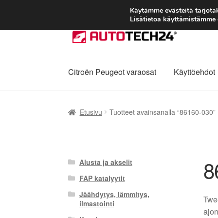
Käytämme evästeitä tarjot
Lisätietoa käyttämistämme e
Siirry
Siirry
navigointiin
sisältöön
Citroën Peugeot varaosat
Käyttöehdot
Etusivu
Kärry
Käyttöehdot
Kuljetus
Maailman
Etusivu
Tuotteet avainsanalla “86160-030”
Reklamaatiomenettely
Tarkista
Tietosuojak
8
Alusta ja akselit
FAP katalyytit
Jäähdytys, lämmitys,
Twee
ilmastointi
ajon