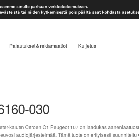
TOIMITUS alkaen 7 EUR
aksemme sinulle parhaan verkkokokemuksen.
västeistä tai niiden kytkemisestä pois päältä saat kohdasta
asetukse
Palautukset & reklamaatiot
Kuljetus
laajuinen toimitus
Maksut
Meistä
Ota yhteyttä
äytäntö
Tilini
Valitukset
6160-030
ter-kaiutin Citroën C1 Peugeot 107 on laadukas äänenlaatuosi
euvosi audiojärjestelmää. Tämä tuote on erityisesti suunniteltu C