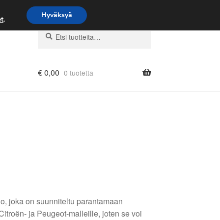
Hyväksyä
t
.
Etsi:
Haku
€
0,00
0 tuotetta
o, joka on suunniteltu parantamaan
itroën- ja Peugeot-malleille, joten se voi