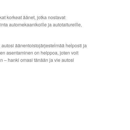
rkat korkeat äänet, jotka nostavat
nta automekaanikoille ja autotaitureille,
 autosi äänentoistojärjestelmää helposti ja
 sen asentaminen on helppoa, joten voit
n – hanki omasi tänään ja vie autosi