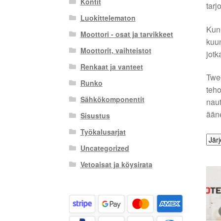
Kontit
tarj
Luokittelematon
Kun 
Moottori - osat ja tarvikkeet
kuun
Moottorit, vaihteistot
jotk
Renkaat ja vanteet
Twee
Runko
teho
Sähkökomponentit
naut
ääne
Sisustus
Työkalusarjat
Uncategorized
Vetoaisat ja köysirata