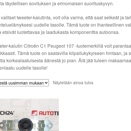
ota täydellisen sovituksen ja erinomaisen suorituskyvyn.
valitset tweeter-kaiutinta, voit olla varma, että saat selkeät ja ta
teluelämyksesi uudelle tasolle. Tämä tuote on ihanteellinen vali
a etsivät luotettavaa ja laadukasta komponenttia autoonsa.
ter-kaiutin Citroën C1 Peugeot 107 -tuotemerkillä voit parantaa
kkaasti. Tämä tuote on saatavilla kilpailukykyiseen hintaan, ja
tia korkealaatuisesta äänestä jo pian. Älä jää tuleen makaamaa
nlaatu uudelle tasolle!
Näytetään ainoa tulos