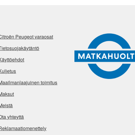
Citroën Peugeot varaosat
Tietosuojakäytäntö
Käyttöehdot
Kuljetus
Maailmanlaajuinen toimitus
Maksut
Meistä
Ota yhteyttä
Reklamaatiomenettely