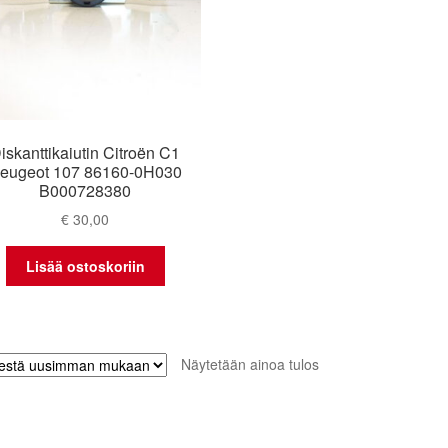
iskanttikaiutin Citroën C1
eugeot 107 86160-0H030
B000728380
€
30,00
Lisää ostoskoriin
Näytetään ainoa tulos