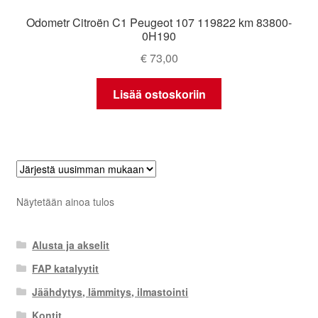
Odometr Citroën C1 Peugeot 107 119822 km 83800-
0H190
€
73,00
Lisää ostoskoriin
Näytetään ainoa tulos
Alusta ja akselit
FAP katalyytit
Jäähdytys, lämmitys, ilmastointi
Kontit