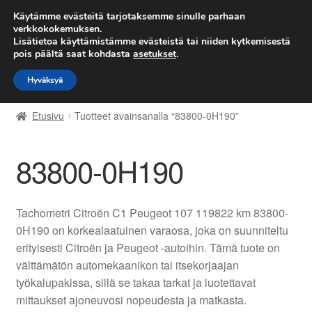
TOIMITUS alkaen 7 EUR
Käytämme evästeitä tarjotaksemme sinulle parhaan
verkkokokemuksen.
Lisätietoa käyttämistämme evästeistä tai niiden kytkemisestä
Siirry
Siirry
Valikko
pois päältä saat kohdasta
asetukset
.
navigointiin
sisältöön
Hyväksyä
Etusivu
Etusivu
Tuotteet avainsanalla “83800-0H190”
Kärry
83800-0H190
Käyttöehdot
Kuljetus
Tachometri Citroën C1 Peugeot 107 119822 km 83800-
0H190 on korkealaatuinen varaosa, joka on suunniteltu
Maailmanlaajuinen toimitus
erityisesti Citroën ja Peugeot -autoihin. Tämä tuote on
välttämätön automekaanikon tai itsekorjaajan
Maksut
työkalupakissa, sillä se takaa tarkat ja luotettavat
mittaukset ajoneuvosi nopeudesta ja matkasta.
Meistä