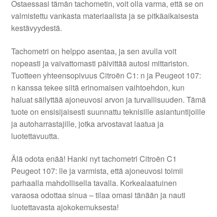
Ostaessasi tämän tachometin, voit olla varma, että se on
valmistettu vankasta materiaalista ja se pitkäaikaisesta
Ota yhteyttä
kestävyydestä.
Reklamaatiomenettely
Tachometri on helppo asentaa, ja sen avulla voit
nopeasti ja vaivattomasti päivittää autosi mittariston.
Tuotteen yhteensopivuus Citroën C1: n ja Peugeot 107:
Tarkista
n kanssa tekee siitä erinomaisen vaihtoehdon, kun
haluat säilyttää ajoneuvosi arvon ja turvallisuuden. Tämä
Tietosuojakäytäntö
tuote on ensisijaisesti suunnattu teknisille asiantuntijoille
ja autoharrastajille, jotka arvostavat laatua ja
Tilini
luotettavuutta.
Valitukset
Älä odota enää! Hanki nyt tachometri Citroën C1
Peugeot 107: lle ja varmista, että ajoneuvosi toimii
parhaalla mahdollisella tavalla. Korkealaatuinen
varaosa odottaa sinua – tilaa omasi tänään ja nauti
luotettavasta ajokokemuksesta!