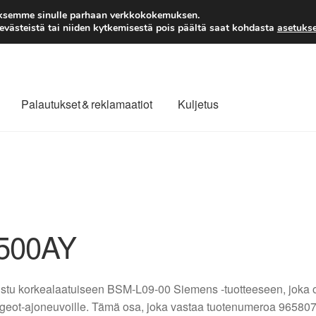
TOIMITUS alkaen 7 EUR
aksemme sinulle parhaan verkkokokemuksen.
västeistä tai niiden kytkemisestä pois päältä saat kohdasta
asetukse
Palautukset & reklamaatiot
Kuljetus
laajuinen toimitus
Maksut
Meistä
Ota yhteyttä
äytäntö
Tilini
Valitukset
500AY
stu korkealaatuiseen BSM-L09-00 Siemens -tuotteeseen, joka on 
eot-ajoneuvoille. Tämä osa, joka vastaa tuotenumeroa 9658070