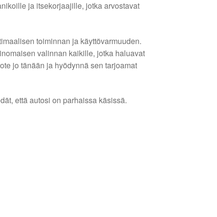
oille ja itsekorjaajille, jotka arvostavat
timaalisen toiminnan ja käyttövarmuuden.
inomaisen valinnan kaikille, jotka haluavat
ote jo tänään ja hyödynnä sen tarjoamat
dät, että autosi on parhaissa käsissä.