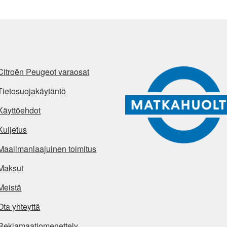
Citroën Peugeot varaosat
Tietosuojakäytäntö
Käyttöehdot
Kuljetus
Maailmanlaajuinen toimitus
Maksut
Meistä
Ota yhteyttä
Reklamaatiomenettely