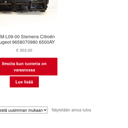
M-L09-00 Siemens Citroën
ugeot 9658070980 6500AY
€
303,00
Ilmoita kun tuotetta on
varastossa
Lue lisää
Näytetään ainoa tulos