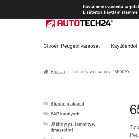
Käytämme evästeitä tarjot
Lisätietoa käyttämistämme e
Siirry
Siirry
navigointiin
sisältöön
Citroën Peugeot varaosat
Käyttöehdot
Etusivu
Kärry
Käyttöehdot
Kuljetus
Maailman
Etusivu
Tuotteet avainsanalla “6500AY”
Reklamaatiomenettely
Tarkista
Tietosuojak
6
Alusta ja akselit
FAP katalyytit
Jäähdytys, lämmitys,
Tutu
ilmastointi
Peug