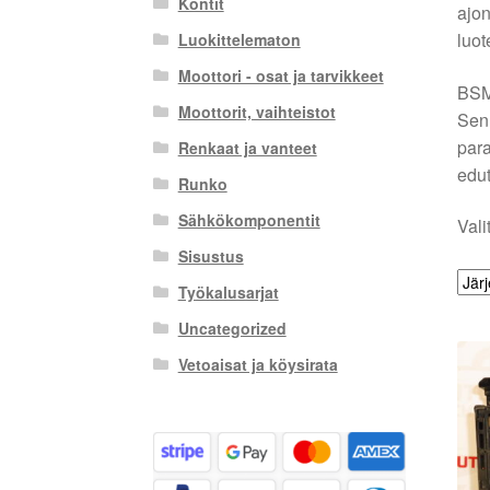
Kontit
ajon
luot
Luokittelematon
Moottori - osat ja tarvikkeet
BSM-
Moottorit, vaihteistot
Sen 
para
Renkaat ja vanteet
edut
Runko
Sähkökomponentit
Vali
Sisustus
Työkalusarjat
Uncategorized
Vetoaisat ja köysirata