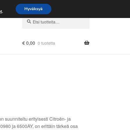
Hyväksyä
t
.
Etsi:
Haku
€
0,00
0 tuotetta
suunniteltu erityisesti Citroën- ja
980 ja 6500AY, on erittäin tärkeä osa