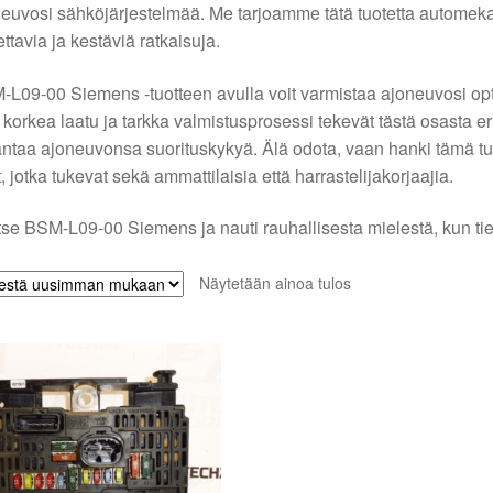
euvosi sähköjärjestelmää. Me tarjoamme tätä tuotetta automekanik
ettavia ja kestäviä ratkaisuja.
L09-00 Siemens -tuotteen avulla voit varmistaa ajoneuvosi op
korkea laatu ja tarkka valmistusprosessi tekevät tästä osasta er
ntaa ajoneuvonsa suorituskykyä. Älä odota, vaan hanki tämä tu
, jotka tukevat sekä ammattilaisia että harrastelijakorjaajia.
tse BSM-L09-00 Siemens ja nauti rauhallisesta mielestä, kun tie
Näytetään ainoa tulos