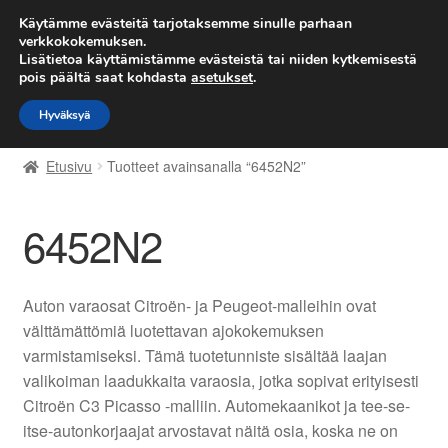
TOIMITUS alkaen 7 EUR
Käytämme evästeitä tarjotaksemme sinulle parhaan
verkkokokemuksen.
Lisätietoa käyttämistämme evästeistä tai niiden kytkemisestä
Siirry
Siirry
Valikko
pois päältä saat kohdasta
asetukset
.
navigointiin
sisältöön
Hyväksyä
Etusivu
Etusivu
Tuotteet avainsanalla “6452N2”
Kärry
6452N2
Käyttöehdot
Kuljetus
Auton varaosat Citroën- ja Peugeot-malleihin ovat
välttämättömiä luotettavan ajokokemuksen
Maailmanlaajuinen toimitus
varmistamiseksi. Tämä tuotetunniste sisältää laajan
valikoiman laadukkaita varaosia, jotka sopivat erityisesti
Maksut
Citroën C3 Picasso -malliin. Automekaanikot ja tee-se-
itse-autonkorjaajat arvostavat näitä osia, koska ne on
Meistä