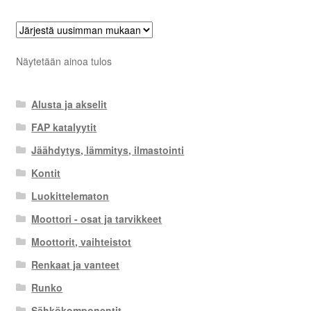
Näytetään ainoa tulos
Alusta ja akselit
FAP katalyytit
Jäähdytys, lämmitys, ilmastointi
Kontit
Luokittelematon
Moottori - osat ja tarvikkeet
Moottorit, vaihteistot
Renkaat ja vanteet
Runko
Sähkökomponentit