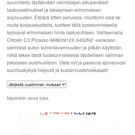
suunniteltu täyttämään valmistajan alkuperäiset
laatuvaatimukset ja takaamaan erinomaisen
Ota yhteyttä
sopivuuden. Etsitpä sitten jarruosia, moottorin osia tai
muita korjaustuotteita, tuotteet tällä tuotetunnisteella
Reklamaatiomenettely
tarjoavat erinomaisen hinta-laatusuhteen. Valitsemalla
Citroën C3 Picasso 96863912X 6452N2 -varaosan
varmistat auton toimintavarmuuden ja pitkän käyttöiän,
Tarkista
mikä tekee tästä tuotetunnisteesta täydellisen valinnan
jokaiseen autohuoltoon. Osta nyt ja paranna ajoneuvosi
Tietosuojakäytäntö
suorituskykyä helposti ja kustannustehokkaasti!
Tilini
Valitukset
Näytetään ainoa tulos