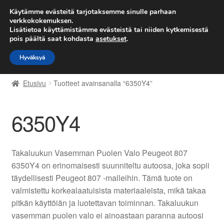
TOIMITUS alkaen 7 EUR
Käytämme evästeitä tarjotaksemme sinulle parhaan
verkkokokemuksen.
Lisätietoa käyttämistämme evästeistä tai niiden kytkemisestä
Siirry
Siirry
Valikko
pois päältä saat kohdasta
asetukset
.
navigointiin
sisältöön
Hyväksyä
Etusivu
Etusivu
Tuotteet avainsanalla “6350Y4”
Kärry
6350Y4
Käyttöehdot
Kuljetus
Takaluukun Vasemman Puolen Valo Peugeot 807
6350Y4 on erinomaisesti suunniteltu autoosa, joka sopii
Maailmanlaajuinen toimitus
täydellisesti Peugeot 807 -malleihin. Tämä tuote on
valmistettu korkealaatuisista materiaaleista, mikä takaa
Maksut
pitkän käyttöiän ja luotettavan toiminnan. Takaluukun
vasemman puolen valo ei ainoastaan paranna autoosi
Meistä