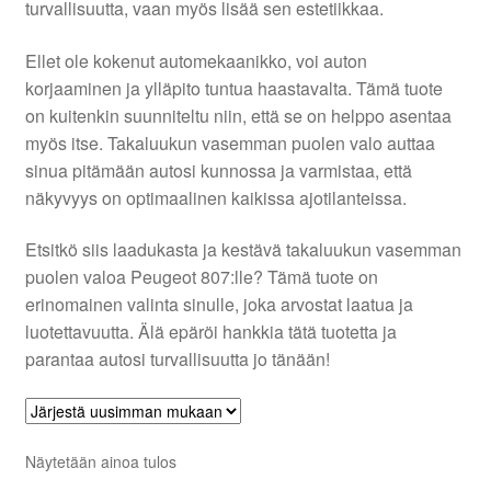
turvallisuutta, vaan myös lisää sen estetiikkaa.
Ota yhteyttä
Ellet ole kokenut automekaanikko, voi auton
korjaaminen ja ylläpito tuntua haastavalta. Tämä tuote
Reklamaatiomenettely
on kuitenkin suunniteltu niin, että se on helppo asentaa
myös itse. Takaluukun vasemman puolen valo auttaa
sinua pitämään autosi kunnossa ja varmistaa, että
Tarkista
näkyvyys on optimaalinen kaikissa ajotilanteissa.
Tietosuojakäytäntö
Etsitkö siis laadukasta ja kestävä takaluukun vasemman
puolen valoa Peugeot 807:lle? Tämä tuote on
Tilini
erinomainen valinta sinulle, joka arvostat laatua ja
luotettavuutta. Älä epäröi hankkia tätä tuotetta ja
Valitukset
parantaa autosi turvallisuutta jo tänään!
Näytetään ainoa tulos