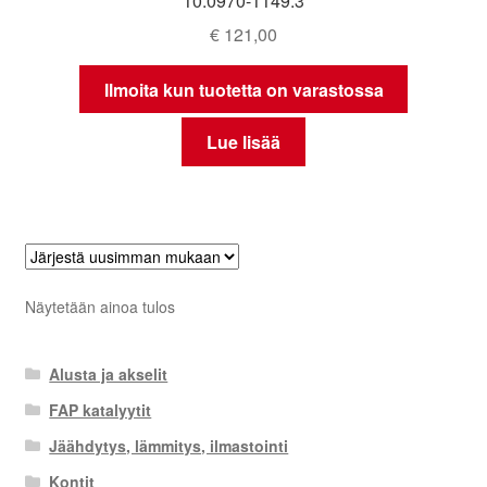
10.0970-1149.3
€
121,00
Ilmoita kun tuotetta on varastossa
Lue lisää
Näytetään ainoa tulos
Alusta ja akselit
FAP katalyytit
Jäähdytys, lämmitys, ilmastointi
Kontit