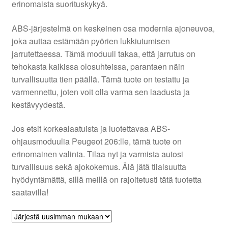
erinomaista suorituskykyä.
Ota yhteyttä
ABS-järjestelmä on keskeinen osa modernia ajoneuvoa,
joka auttaa estämään pyörien lukkiutumisen
Reklamaatiomenettely
jarrutettaessa. Tämä moduuli takaa, että jarrutus on
tehokasta kaikissa olosuhteissa, parantaen näin
turvallisuutta tien päällä. Tämä tuote on testattu ja
Tarkista
varmennettu, joten voit olla varma sen laadusta ja
kestävyydestä.
Tietosuojakäytäntö
Jos etsit korkealaatuista ja luotettavaa ABS-
Tilini
ohjausmoduulia Peugeot 206:lle, tämä tuote on
erinomainen valinta. Tilaa nyt ja varmista autosi
Valitukset
turvallisuus sekä ajokokemus. Älä jätä tilaisuutta
hyödyntämättä, sillä meillä on rajoitetusti tätä tuotetta
saatavilla!