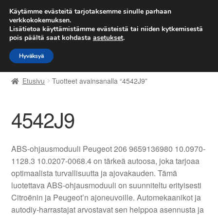
TOIMITUS alkaen 7 EUR
Käytämme evästeitä tarjotaksemme sinulle parhaan
verkkokokemuksen.
Lisätietoa käyttämistämme evästeistä tai niiden kytkemisestä
Siirry
Siirry
Valikko
pois päältä saat kohdasta
asetukset
.
navigointiin
sisältöön
Hyväksyä
Etusivu
Etusivu
Tuotteet avainsanalla “4542J9”
Kärry
4542J9
Käyttöehdot
Kuljetus
ABS-ohjausmoduuli Peugeot 206 9659136980 10.0970-
1128.3 10.0207-0068.4 on tärkeä autoosa, joka tarjoaa
Maailmanlaajuinen toimitus
optimaalista turvallisuutta ja ajovakauden. Tämä
luotettava ABS-ohjausmoduuli on suunniteltu erityisesti
Maksut
Citroënin ja Peugeot’n ajoneuvoille. Automekaanikot ja
autodiy-harrastajat arvostavat sen helppoa asennusta ja
Meistä