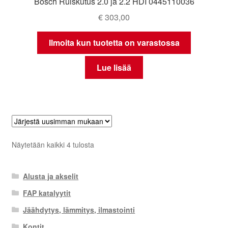
Bosch Ruiskutus 2.0 ja 2.2 HDI 0445110036
€
303,00
Ilmoita kun tuotetta on varastossa
Lue lisää
Sorted
Näytetään kaikki 4 tulosta
by
latest
Alusta ja akselit
FAP katalyytit
Jäähdytys, lämmitys, ilmastointi
Kontit