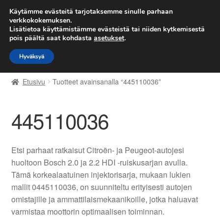
TOIMITUS alkaen 7 EUR
Käytämme evästeitä tarjotaksemme sinulle parhaan
verkkokokemuksen.
Lisätietoa käyttämistämme evästeistä tai niiden kytkemisestä
Siirry
Siirry
Valikko
pois päältä saat kohdasta
asetukset
.
navigointiin
sisältöön
Hyväksyä
Etusivu
Etusivu
Tuotteet avainsanalla “445110036”
Kärry
445110036
Käyttöehdot
Kuljetus
Etsi parhaat ratkaisut Citroën- ja Peugeot-autojesi
huoltoon Bosch 2.0 ja 2.2 HDI -ruiskusarjan avulla.
Maailmanlaajuinen toimitus
Tämä korkealaatuinen injektorisarja, mukaan lukien
mallit 0445110036, on suunniteltu erityisesti autojen
Maksut
omistajille ja ammattilaismekaanikoille, jotka haluavat
varmistaa moottorin optimaalisen toiminnan.
Meistä