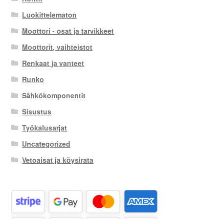
Luokittelematon
Moottori - osat ja tarvikkeet
Moottorit, vaihteistot
Renkaat ja vanteet
Runko
Sähkökomponentit
Sisustus
Työkalusarjat
Uncategorized
Vetoaisat ja köysirata