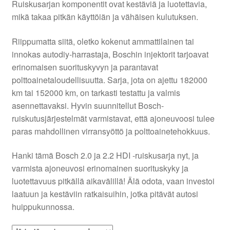
Ruiskusarjan komponentit ovat kestäviä ja luotettavia,
mikä takaa pitkän käyttöiän ja vähäisen kulutuksen.
Ota yhteyttä
Riippumatta siitä, oletko kokenut ammattilainen tai
Reklamaatiomenettely
innokas autodiy-harrastaja, Boschin injektorit tarjoavat
erinomaisen suorituskyvyn ja parantavat
polttoainetaloudellisuutta. Sarja, jota on ajettu 182000
Tarkista
km tai 152000 km, on tarkasti testattu ja valmis
asennettavaksi. Hyvin suunnitellut Bosch-
Tietosuojakäytäntö
ruiskutusjärjestelmät varmistavat, että ajoneuvoosi tulee
paras mahdollinen virransyöttö ja polttoainetehokkuus.
Tilini
Hanki tämä Bosch 2.0 ja 2.2 HDI -ruiskusarja nyt, ja
Valitukset
varmista ajoneuvosi erinomainen suorituskyky ja
luotettavuus pitkällä aikavälillä! Älä odota, vaan investoi
laatuun ja kestäviin ratkaisuihin, jotka pitävät autosi
huippukunnossa.