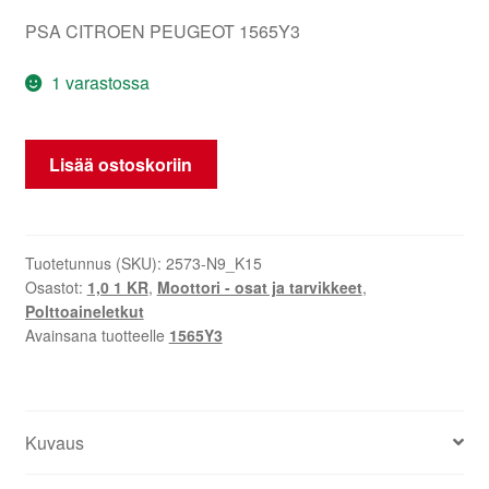
PSA CITROEN PEUGEOT 1565Y3
1 varastossa
Polttoainesuulake
Lisää ostoskoriin
Citroën
Peugeot
1KR
1565Y3
Tuotetunnus (SKU):
2573-N9_K15
Osastot:
1,0 1 KR
,
Moottori - osat ja tarvikkeet
,
määrä
Polttoaineletkut
Avainsana tuotteelle
1565Y3
Kuvaus