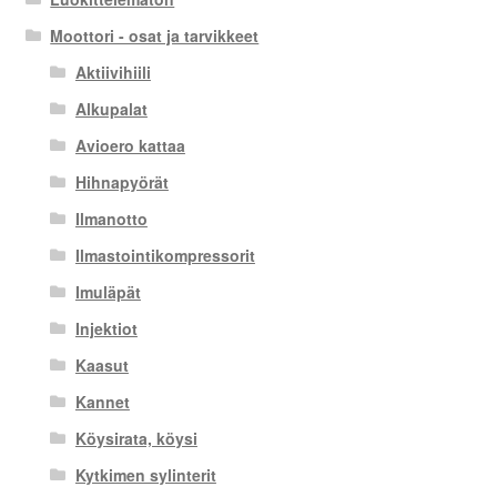
Moottori - osat ja tarvikkeet
Aktiivihiili
Alkupalat
Avioero kattaa
Hihnapyörät
Ilmanotto
Ilmastointikompressorit
Imuläpät
Injektiot
Kaasut
Kannet
Köysirata, köysi
Kytkimen sylinterit