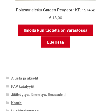
Polttoaineletku Citroën Peugeot 1KR 157462
€
18,00
Ilmoita kun tuotetta on varastossa
Lue lisää
Alusta ja akselit
FAP katalyytit
Jäähdytys, lämmitys, ilmastointi
Kontit
Luokittelematon