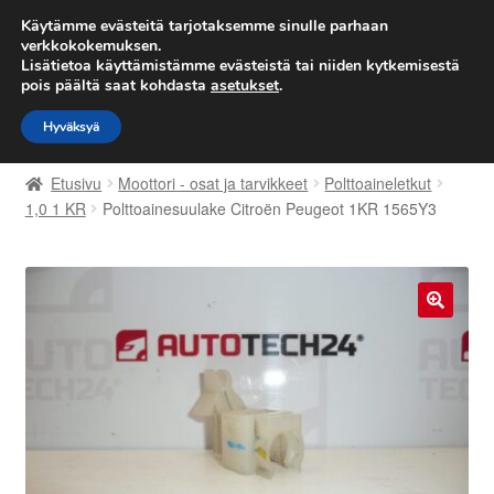
TOIMITUS alkaen 7 EUR
Käytämme evästeitä tarjotaksemme sinulle parhaan
verkkokokemuksen.
Lisätietoa käyttämistämme evästeistä tai niiden kytkemisestä
Siirry
Siirry
Valikko
pois päältä saat kohdasta
asetukset
.
navigointiin
sisältöön
Hyväksyä
Etusivu
Etusivu
Moottori - osat ja tarvikkeet
Polttoaineletkut
Kärry
1,0 1 KR
Polttoainesuulake Citroën Peugeot 1KR 1565Y3
Käyttöehdot
Kuljetus
🔍
Maailmanlaajuinen toimitus
Maksut
Meistä