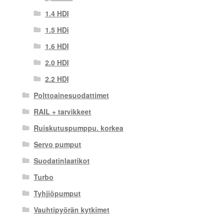
1.4 HDI
1.5 HDi
1.6 HDI
2.0 HDI
2.2 HDI
Polttoainesuodattimet
RAIL + tarvikkeet
Ruiskutuspumppu. korkea
Servo pumput
Suodatinlaatikot
Turbo
Tyhjiöpumput
Vauhtipyörän kytkimet