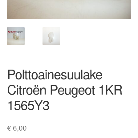
Ota yhteyttä
Reklamaatiomenettely
Tarkista
Tietosuojakäytäntö
Polttoainesuulake
Tilini
Citroën Peugeot 1KR
Valitukset
1565Y3
€
6,00