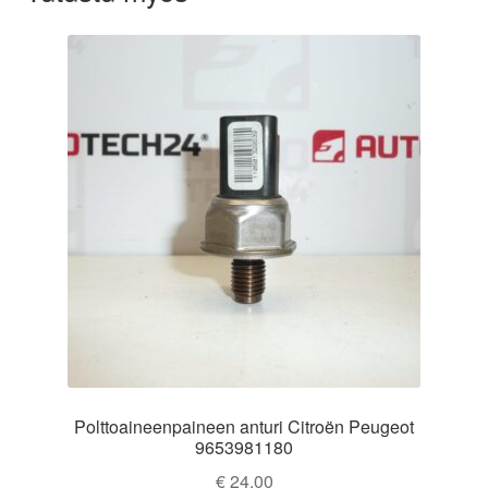
Polttoaineenpaineen anturi Citroën Peugeot
9653981180
€
24,00