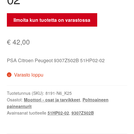
Ilmoita kun tuotetta on varastossa
€
42,00
PSA Citroen Peugeot 9307Z502B 51HP02-02
Varasto loppu
Tuotetunnus (SKU):
8191-N6_K25
Osastot:
Moottori - osat ja tarvikkeet
,
Polttoaineen
paineanturit
Avainsanat tuotteelle
51HP02-02
,
9307Z502B