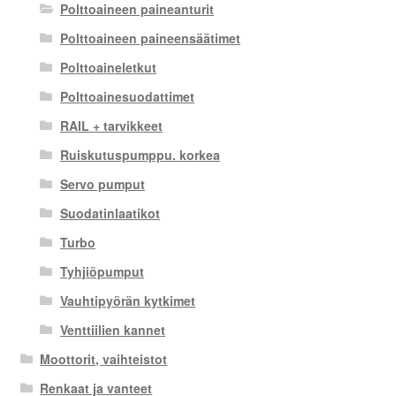
Polttoaineen paineanturit
Polttoaineen paineensäätimet
Polttoaineletkut
Polttoainesuodattimet
RAIL + tarvikkeet
Ruiskutuspumppu. korkea
Servo pumput
Suodatinlaatikot
Turbo
Tyhjiöpumput
Vauhtipyörän kytkimet
Venttiilien kannet
Moottorit, vaihteistot
Renkaat ja vanteet