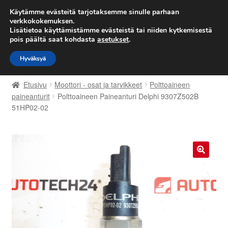
TOIMITUS alkaen 7 EUR
Käytämme evästeitä tarjotaksemme sinulle parhaan
verkkokokemuksen.
Lisätietoa käyttämistämme evästeistä tai niiden kytkemisestä
Siirry
Siirry
Valikko
pois päältä saat kohdasta
asetukset
.
navigointiin
sisältöön
Hyväksyä
Etusivu
Etusivu
Moottori - osat ja tarvikkeet
Polttoaineen
Kärry
paineanturit
Polttoaineen Paineanturi Delphi 9307Z502B
51HP02-02
Käyttöehdot
Kuljetus
🔍
Maailmanlaajuinen toimitus
Maksut
Meistä