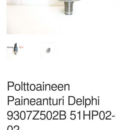
Ota yhteyttä
Reklamaatiomenettely
Tarkista
Tietosuojakäytäntö
Tilini
Polttoaineen
Valitukset
Paineanturi Delphi
9307Z502B 51HP02-
02