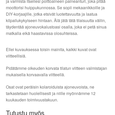
ja varmista itsellesi polttoaineen paineanturi, joka pitää
moottorisi huippukunnossa. Se sopii mekaanikkoille ja
DIY-korjaajille, jotka etsivät luotettavuutta ja laatua
kilpailukykyiseen hintaan. Älä jätä tätä tilaisuutta väliin,
täydentää ajoneuvokalustoasi osalla, joka ei petä sinua
matkalla eikä haastavissa olosuhteissa.
Ellei kuvauksessa toisin mainita, kaikki kuvat ovat
viitteellisiä.
Pidätämme oikeuden korvata tilatun viitteen valmistajan
mukaisella korvaavalla viitteellä.
Osat ovat peräisin kolaroiduista ajoneuvoista, ne
tarkastetaan huolellisesti ja niille myönnämme 12
kuukauden toimivuustakuun.
Tutustu myös