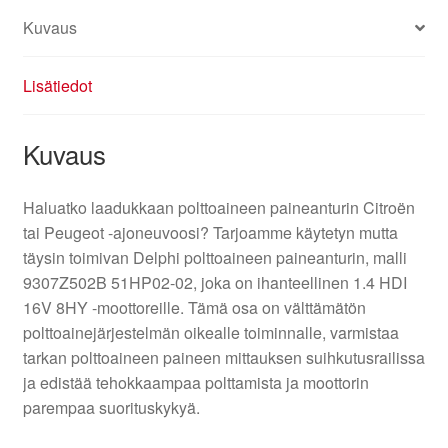
Kuvaus
Lisätiedot
Kuvaus
Haluatko laadukkaan polttoaineen paineanturin Citroën
tai Peugeot -ajoneuvoosi? Tarjoamme käytetyn mutta
täysin toimivan Delphi polttoaineen paineanturin, malli
9307Z502B 51HP02-02, joka on ihanteellinen 1.4 HDI
16V 8HY -moottoreille. Tämä osa on välttämätön
polttoainejärjestelmän oikealle toiminnalle, varmistaa
tarkan polttoaineen paineen mittauksen suihkutusrailissa
ja edistää tehokkaampaa polttamista ja moottorin
parempaa suorituskykyä.