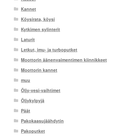
Kannet
Köysirata, köysi
Kytkimen sylinterit
Laturit
Letkut, imu- ja turboputket
Moottorin äänenvaimentimen kiinnikkeet
Moottorin kannet
muu
Öljy-vesi-vaihtimet
Öljykylpyjä
Päät
Pakokaasujäähdytin
Pakoputket