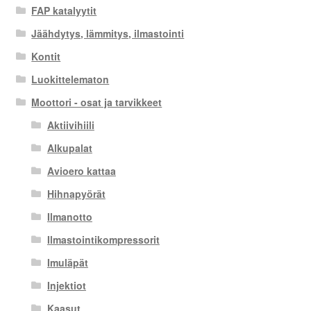
FAP katalyytit
Jäähdytys, lämmitys, ilmastointi
Kontit
Luokittelematon
Moottori - osat ja tarvikkeet
Aktiivihiili
Alkupalat
Avioero kattaa
Hihnapyörät
Ilmanotto
Ilmastointikompressorit
Imuläpät
Injektiot
Kaasut