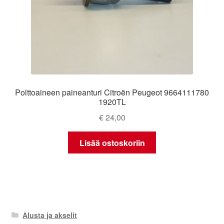
Polttoaineen paineanturi Citroën Peugeot 9664111780
1920TL
€
24,00
Lisää ostoskoriin
Alusta ja akselit