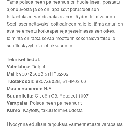
Tämä polttoaineen paineanturi on huolellisesti poistettu
ajoneuvosta ja se on läpäissyt perusteellisen
tarkastuksen varmistaaksesi sen täyden toimivuuden.
Sopii asennettavaksi polttoaineen railelle, tämä anturi on
avainelementti korkeapainejärjestelmässä sen oikea
toiminta on ratkaisevaa moottorin kokonaisvaltaiselle
suorituskyvylle ja tehokkuudelle.
Tekniset tiedot:
Valmistaja:
Delphi
Malli:
9307Z502B 51HP02-02
Tuotekoodit:
9307Z502B, 51HP02-02
Muuta numeroa:
N/A
Suunniteltu:
Citroën C3, Peugeot 1007
Varapalat:
Polttoaineen paineanturit
Kunto:
Käytetty, takuu toimivuudesta
Hyödynnä edullisia tarjouksia varmennetuista varaosista