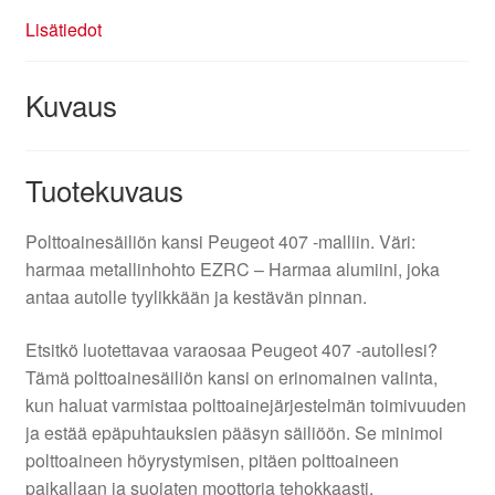
Lisätiedot
Kuvaus
Tuotekuvaus
Polttoainesäiliön kansi Peugeot 407 -malliin. Väri:
harmaa metallinhohto EZRC – Harmaa alumiini, joka
antaa autolle tyylikkään ja kestävän pinnan.
Etsitkö luotettavaa varaosaa Peugeot 407 -autollesi?
Tämä polttoainesäiliön kansi on erinomainen valinta,
kun haluat varmistaa polttoainejärjestelmän toimivuuden
ja estää epäpuhtauksien pääsyn säiliöön. Se minimoi
polttoaineen höyrystymisen, pitäen polttoaineen
paikallaan ja suojaten moottoria tehokkaasti.