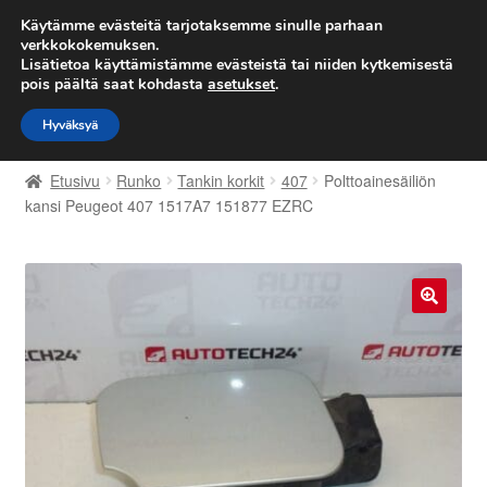
TOIMITUS alkaen 7 EUR
Käytämme evästeitä tarjotaksemme sinulle parhaan
verkkokokemuksen.
Lisätietoa käyttämistämme evästeistä tai niiden kytkemisestä
Siirry
Siirry
Valikko
pois päältä saat kohdasta
asetukset
.
navigointiin
sisältöön
Hyväksyä
Etusivu
Etusivu
Runko
Tankin korkit
407
Polttoainesäiliön
Kärry
kansi Peugeot 407 1517A7 151877 EZRC
Käyttöehdot
Kuljetus
🔍
Maailmanlaajuinen toimitus
Maksut
Meistä