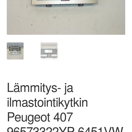
Ota yhteyttä
Reklamaatiomenettely
Tarkista
Tietosuojakäytäntö
Tilini
Lämmitys- ja
Valitukset
ilmastointikytkin
Peugeot 407
96573322YP 6451VW