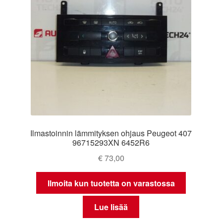
Ilmastoinnin lämmityksen ohjaus Peugeot 407
96715293XN 6452R6
€
73,00
Ilmoita kun tuotetta on varastossa
Lue lisää