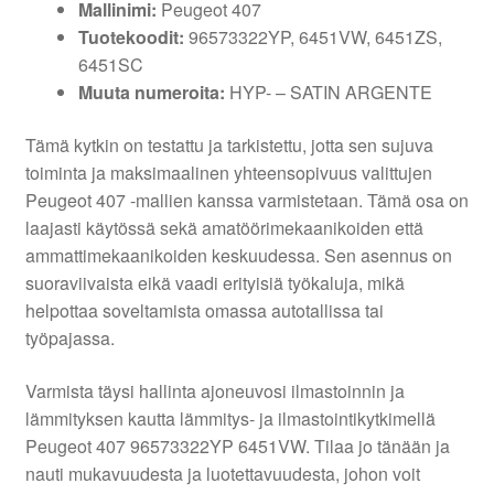
Mallinimi:
Peugeot 407
Tuotekoodit:
96573322YP, 6451VW, 6451ZS,
6451SC
Muuta numeroita:
HYP- – SATIN ARGENTE
Tämä kytkin on testattu ja tarkistettu, jotta sen sujuva
toiminta ja maksimaalinen yhteensopivuus valittujen
Peugeot 407 -mallien kanssa varmistetaan. Tämä osa on
laajasti käytössä sekä amatöörimekaanikoiden että
ammattimekaanikoiden keskuudessa. Sen asennus on
suoraviivaista eikä vaadi erityisiä työkaluja, mikä
helpottaa soveltamista omassa autotallissa tai
työpajassa.
Varmista täysi hallinta ajoneuvosi ilmastoinnin ja
lämmityksen kautta lämmitys- ja ilmastointikytkimellä
Peugeot 407 96573322YP 6451VW. Tilaa jo tänään ja
nauti mukavuudesta ja luotettavuudesta, johon voit