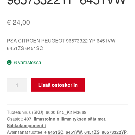
€
24,00
PSA CITROEN PEUGEOT 96573322 YP 6451VW
6451ZS 6451SC
6 varastossa
Lämmitys-
Lisää ostoskoriin
ja
ilmastointikytkin
Peugeot
407
Tuotetunnus (SKU):
6000-B15_K2 M3669
Osastot:
407
,
Ilmastoinnin lämmityksen säätimet
,
96573322YP
Sähkökomponentit
6451VW
Avainsanat tuotteelle
6451SC
,
6451VW
,
6451ZS
,
96573322YP
,
määrä