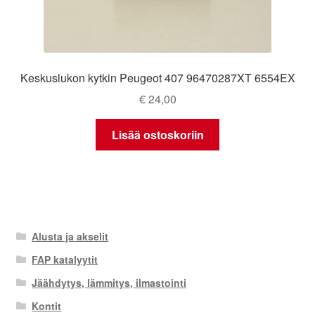
Keskuslukon kytkin Peugeot 407 96470287XT 6554EX
€
24,00
Lisää ostoskoriin
Alusta ja akselit
FAP katalyytit
Jäähdytys, lämmitys, ilmastointi
Kontit