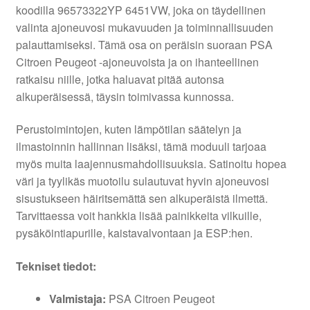
koodilla 96573322YP 6451VW, joka on täydellinen
valinta ajoneuvosi mukavuuden ja toiminnallisuuden
palauttamiseksi. Tämä osa on peräisin suoraan PSA
Citroen Peugeot -ajoneuvoista ja on ihanteellinen
ratkaisu niille, jotka haluavat pitää autonsa
alkuperäisessä, täysin toimivassa kunnossa.
Perustoimintojen, kuten lämpötilan säätelyn ja
ilmastoinnin hallinnan lisäksi, tämä moduuli tarjoaa
myös muita laajennusmahdollisuuksia. Satinoitu hopea
väri ja tyylikäs muotoilu sulautuvat hyvin ajoneuvosi
sisustukseen häiritsemättä sen alkuperäistä ilmettä.
Tarvittaessa voit hankkia lisää painikkeita vilkuille,
pysäköintiapurille, kaistavalvontaan ja ESP:hen.
Tekniset tiedot:
Valmistaja:
PSA Citroen Peugeot