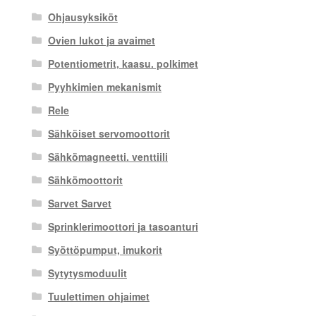
Ohjausyksiköt
Ovien lukot ja avaimet
Potentiometrit, kaasu. polkimet
Pyyhkimien mekanismit
Rele
Sähköiset servomoottorit
Sähkömagneetti. venttiili
Sähkömoottorit
Sarvet Sarvet
Sprinklerimoottori ja tasoanturi
Syöttöpumput, imukorit
Sytytysmoduulit
Tuulettimen ohjaimet