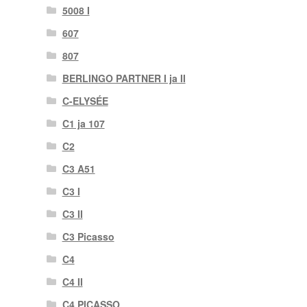
5008 I
607
807
BERLINGO PARTNER I ja II
C-ELYSÉE
C1 ja 107
C2
C3 A51
C3 I
C3 II
C3 Picasso
C4
C4 II
C4 PICASSO