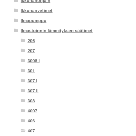
Ikkunanohjain
Ikkunanvetimet
Ilmapumppu
Ilmastoinnin lämmityksen säätimet
206
207
3008 I
301
307 I
307 II
308
4007
406
407