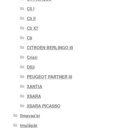
C5 I
C5 II
C5 X7
C8
CITROEN BERLINGO III
Cristi
DS3
PEUGEOT PARTNER III
XANTIA
XSARA
XSARA PICASSO
Ilmavaa'at
Imuläpät