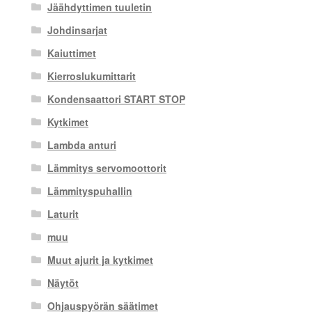
Jäähdyttimen tuuletin
Johdinsarjat
Kaiuttimet
Kierroslukumittarit
Kondensaattori START STOP
Kytkimet
Lambda anturi
Lämmitys servomoottorit
Lämmityspuhallin
Laturit
muu
Muut ajurit ja kytkimet
Näytöt
Ohjauspyörän säätimet