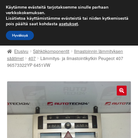
TOIMITUS alkaen 7 EUR
Käytämme evästeitä tarjotaksemme sinulle parhaan
verkkokokemuksen.
Lisätietoa käyttämistämme evästeistä tai niiden kytkemisestä
Siirry
Siirry
Valikko
pois päältä saat kohdasta
asetukset
.
navigointiin
sisältöön
Hyväksyä
Etusivu
Etusivu
Sähkökomponentit
Ilmastoinnin lämmityksen
Kärry
säätimet
407
Lämmitys- ja ilmastointikytkin Peugeot 407
96573322YP 6451VW
Käyttöehdot
Kuljetus
🔍
Maailmanlaajuinen toimitus
Maksut
Meistä