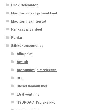
Luokittelematon
Moottori - osat ja tarvikkeet
Moottorit, vaihteistot
Renkaat ja vanteet
Runko
Sähkökomponentit
Alkupalat
Anturit
Autoradiot ja tarvikkeet.
BHI
Diesel lämmittimet
EGR venttiilit
HYDROACTIVE yksikkö