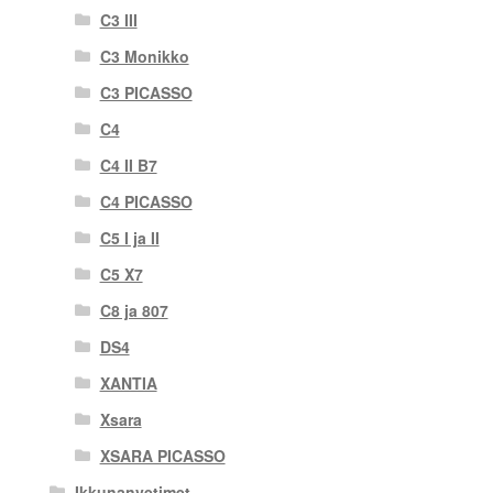
C3 III
C3 Monikko
C3 PICASSO
C4
C4 II B7
C4 PICASSO
C5 I ja II
C5 X7
C8 ja 807
DS4
XANTIA
Xsara
XSARA PICASSO
Ikkunanvetimet