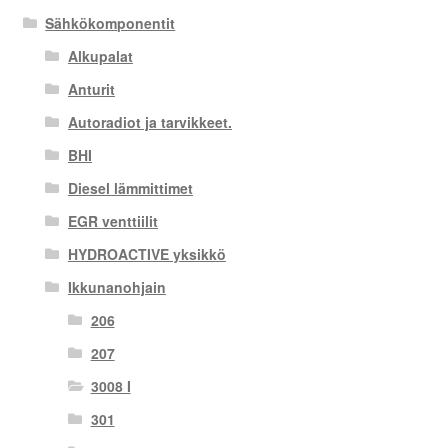
Sähkökomponentit
Alkupalat
Anturit
Autoradiot ja tarvikkeet.
BHI
Diesel lämmittimet
EGR venttiilit
HYDROACTIVE yksikkö
Ikkunanohjain
206
207
3008 I
301