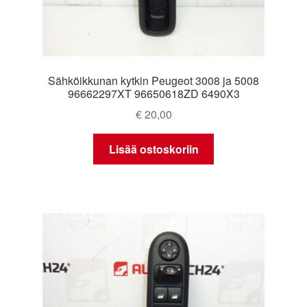
Sähköikkunan kytkin Peugeot 3008 ja 5008
96662297XT 96650618ZD 6490X3
€
20,00
Lisää ostoskoriin