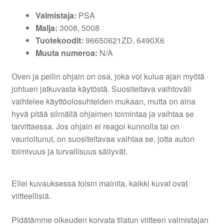
Valmistaja:
PSA
Malja:
3008, 5008
Tuotekoodit:
96650621ZD, 6490X6
Muuta numeroa:
N/A
Oven ja peilin ohjain on osa, joka voi kulua ajan myötä
johtuen jatkuvasta käytöstä. Suositeltava vaihtoväli
vaihtelee käyttöolosuhteiden mukaan, mutta on aina
hyvä pitää silmällä ohjaimen toimintaa ja vaihtaa se
tarvittaessa. Jos ohjain ei reagoi kunnolla tai on
vaurioitunut, on suositeltavaa vaihtaa se, jotta auton
toimivuus ja turvallisuus säilyvät.
Ellei kuvauksessa toisin mainita, kaikki kuvat ovat
viitteellisiä.
Pidätämme oikeuden korvata tilatun viitteen valmistajan