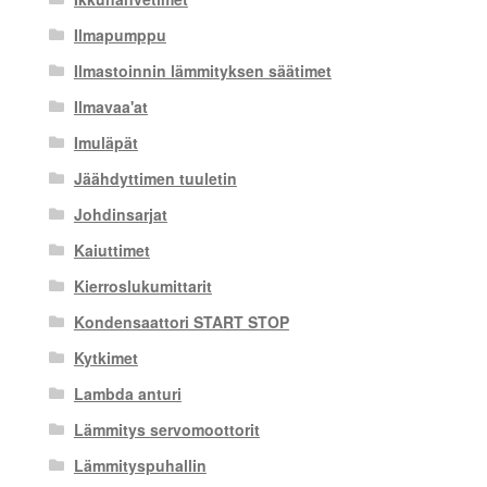
Ilmapumppu
Ilmastoinnin lämmityksen säätimet
Ilmavaa'at
Imuläpät
Jäähdyttimen tuuletin
Johdinsarjat
Kaiuttimet
Kierroslukumittarit
Kondensaattori START STOP
Kytkimet
Lambda anturi
Lämmitys servomoottorit
Lämmityspuhallin