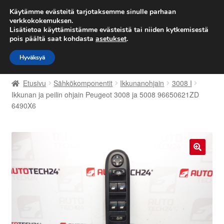
TOIMITUS alkaen 7 EUR
Käytämme evästeitä tarjotaksemme sinulle parhaan
verkkokokemuksen.
Lisätietoa käyttämistämme evästeistä tai niiden kytkemisestä
Siirry
Siirry
Valikko
pois päältä saat kohdasta
asetukset
.
navigointiin
sisältöön
Hyväksyä
Etusivu
Etusivu
Sähkökomponentit
Ikkunanohjain
3008 I
Kärry
Ikkunan ja peilin ohjain Peugeot 3008 ja 5008 96650621ZD
6490X6
Käyttöehdot
Kuljetus
🔍
Maailmanlaajuinen toimitus
Maksut
Meistä