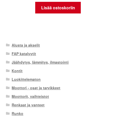
Lisää ostoskoriin
Alusta ja akselit
FAP katalyytit
Jäähdytys, lämmitys, ilmastointi
Kontit
Luokittelematon
Moottori - osat ja tarvikkeet
Moottorit, vaihteistot
Renkaat ja vanteet
Runko