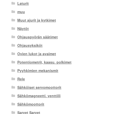
Laturit
muu
Muut ajurit ja kytkimet
Näytöt
Ohjauspyörän säätimet
Ohjausyksiköt
Ovien lukot ja avaimet
Potentiometrit, kaasu. polkimet
Pyyhkimien mekanismit
Rele
Sähköiset servomoottorit
Sähkömagneetti. venttiili
Sähkömoottorit
Sarvet Sarvet