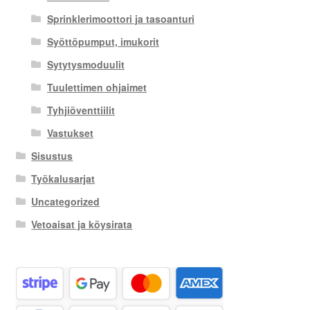
Sprinklerimoottori ja tasoanturi
Syöttöpumput, imukorit
Sytytysmoduulit
Tuulettimen ohjaimet
Tyhjiöventtiilit
Vastukset
Sisustus
Työkalusarjat
Uncategorized
Vetoaisat ja köysirata