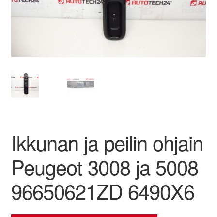
Ota yhteyttä
Reklamaatiomenettely
Tarkista
Tietosuojakäytäntö
Tilini
Ikkunan ja peilin ohjain
Valitukset
Peugeot 3008 ja 5008
96650621ZD 6490X6