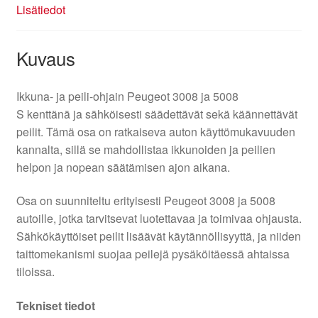
Lisätiedot
Kuvaus
Ikkuna- ja peili-ohjain Peugeot 3008 ja 5008
S kenttänä ja sähköisesti säädettävät sekä käännettävät
peilit. Tämä osa on ratkaiseva auton käyttömukavuuden
kannalta, sillä se mahdollistaa ikkunoiden ja peilien
helpon ja nopean säätämisen ajon aikana.
Osa on suunniteltu erityisesti Peugeot 3008 ja 5008
autoille, jotka tarvitsevat luotettavaa ja toimivaa ohjausta.
Sähkökäyttöiset peilit lisäävät käytännöllisyyttä, ja niiden
taittomekanismi suojaa peilejä pysäköitäessä ahtaissa
tiloissa.
Tekniset tiedot