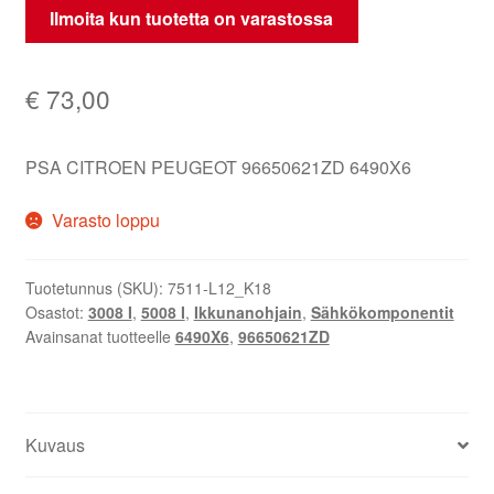
Ilmoita kun tuotetta on varastossa
€
73,00
PSA CITROEN PEUGEOT 96650621ZD 6490X6
Varasto loppu
Tuotetunnus (SKU):
7511-L12_K18
Osastot:
3008 I
,
5008 I
,
Ikkunanohjain
,
Sähkökomponentit
Avainsanat tuotteelle
6490X6
,
96650621ZD
Kuvaus