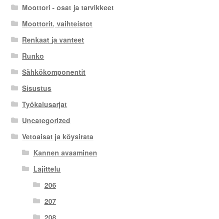
Moottori - osat ja tarvikkeet
Moottorit, vaihteistot
Renkaat ja vanteet
Runko
Sähkökomponentit
Sisustus
Työkalusarjat
Uncategorized
Vetoaisat ja köysirata
Kannen avaaminen
Lajittelu
206
207
208