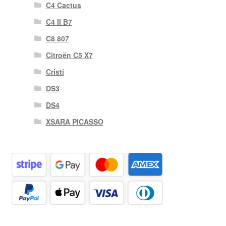
C4 Cactus
C4 II B7
C8 807
Citroën C5 X7
Cristi
DS3
DS4
XSARA PICASSO