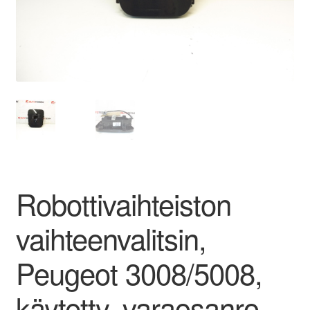
Ota yhteyttä
Reklamaatiomenettely
Tarkista
Tietosuojakäytäntö
Tilini
Robottivaihteiston
Valitukset
vaihteenvalitsin,
Peugeot 3008/5008,
käytetty, varaosanro