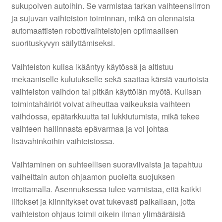
sukupolven autoihin. Se varmistaa tarkan vaihteensiirron
ja sujuvan vaihteiston toiminnan, mikä on olennaista
automaattisten robottivaihteistojen optimaalisen
suorituskyvyn säilyttämiseksi.
Vaihteiston kulisa ikääntyy käytössä ja altistuu
mekaaniselle kulutukselle sekä saattaa kärsiä vaurioista
vaihteiston vaihdon tai pitkän käyttöiän myötä. Kulisan
toimintahäiriöt voivat aiheuttaa vaikeuksia vaihteen
vaihdossa, epätarkkuutta tai lukkiutumista, mikä tekee
vaihteen hallinnasta epävarmaa ja voi johtaa
lisävahinkoihin vaihteistossa.
Vaihtaminen on suhteellisen suoraviivaista ja tapahtuu
vaiheittain auton ohjaamon puolelta suojuksen
irrottamalla. Asennuksessa tulee varmistaa, että kaikki
liitokset ja kiinnitykset ovat tukevasti paikallaan, jotta
vaihteiston ohjaus toimii oikein ilman ylimääräisiä