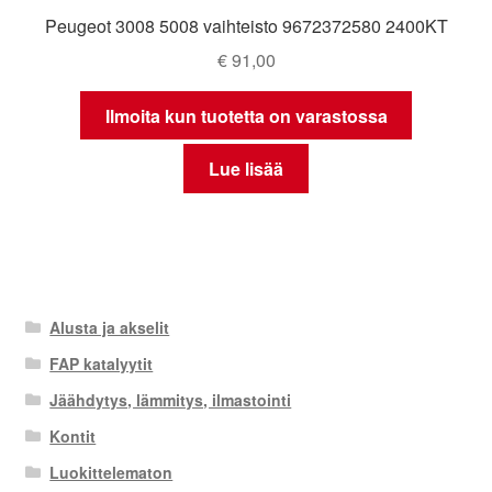
Peugeot 3008 5008 vaihteisto 9672372580 2400KT
€
91,00
Ilmoita kun tuotetta on varastossa
Lue lisää
Alusta ja akselit
FAP katalyytit
Jäähdytys, lämmitys, ilmastointi
Kontit
Luokittelematon