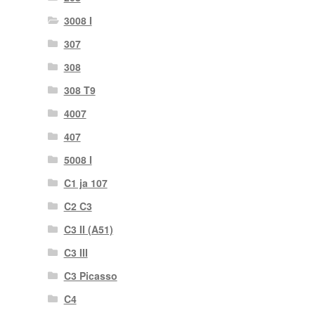
3008 I
307
308
308 T9
4007
407
5008 I
C1 ja 107
C2 C3
C3 II (A51)
C3 III
C3 Picasso
C4