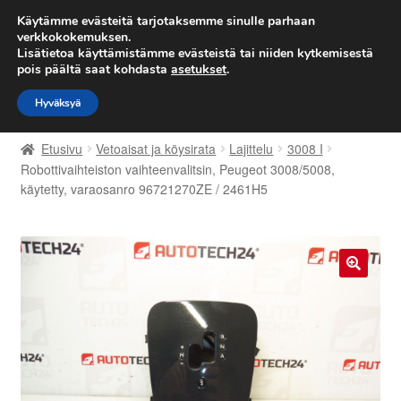
TOIMITUS alkaen 7 EUR
Käytämme evästeitä tarjotaksemme sinulle parhaan
verkkokokemuksen.
Lisätietoa käyttämistämme evästeistä tai niiden kytkemisestä
Siirry
Siirry
Valikko
pois päältä saat kohdasta
asetukset
.
navigointiin
sisältöön
Hyväksyä
Etusivu
Etusivu
Vetoaisat ja köysirata
Lajittelu
3008 I
Kärry
Robottivaihteiston vaihteenvalitsin, Peugeot 3008/5008,
käytetty, varaosanro 96721270ZE / 2461H5
Käyttöehdot
Kuljetus
🔍
Maailmanlaajuinen toimitus
Maksut
Meistä