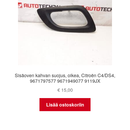
Sisäoven kahvan suojus, oikea, Citroën C4/DS4,
9671797577 9671949077 9119JX
€
15,00
Lisää ostoskoriin