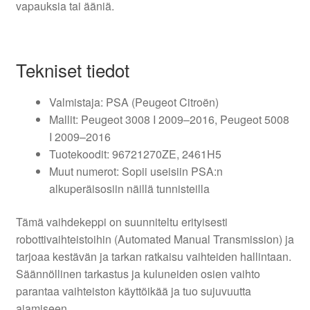
vapauksia tai ääniä.
Tekniset tiedot
Valmistaja: PSA (Peugeot Citroën)
Mallit: Peugeot 3008 I 2009–2016, Peugeot 5008
I 2009–2016
Tuotekoodit: 96721270ZE, 2461H5
Muut numerot: Sopii useisiin PSA:n
alkuperäisosiin näillä tunnisteilla
Tämä vaihdekeppi on suunniteltu erityisesti
robottivaihteistoihin (Automated Manual Transmission) ja
tarjoaa kestävän ja tarkan ratkaisu vaihteiden hallintaan.
Säännöllinen tarkastus ja kuluneiden osien vaihto
parantaa vaihteiston käyttöikää ja tuo sujuvuutta
ajamiseen.