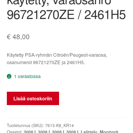
96721270ZE / 2461H5
€
48,00
Käytetty PSA-ryhmän Citroën/Peugeot-varaosa,
osanumerot 96721270ZE ja 2461H5.
1 varastossa
Robottivaihteiston
Lisää ostoskoriin
vaihteenvalitsin,
Peugeot
3008/5008,
käytetty,
Tuotetunnus (SKU):
7613-K8_KR14
Osastot:
3008 I
,
3008 I
,
5008 I
,
5008 I
,
Lajittelu
,
Moottorit,
varaosanro