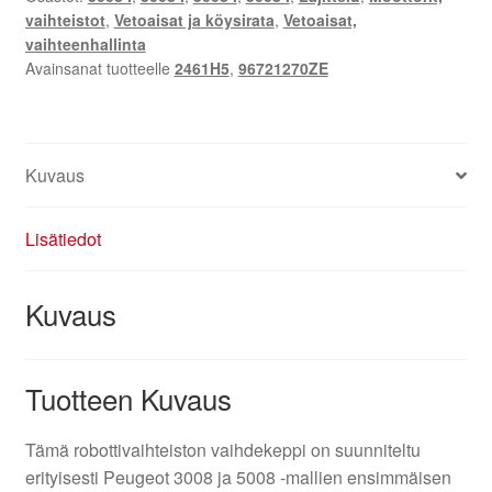
vaihteistot
,
Vetoaisat ja köysirata
,
Vetoaisat,
96721270ZE
vaihteenhallinta
/
Avainsanat tuotteelle
2461H5
,
96721270ZE
2461H5
määrä
Kuvaus
Lisätiedot
Kuvaus
Tuotteen Kuvaus
Tämä robottivaihteiston vaihdekeppi on suunniteltu
erityisesti Peugeot 3008 ja 5008 -mallien ensimmäisen