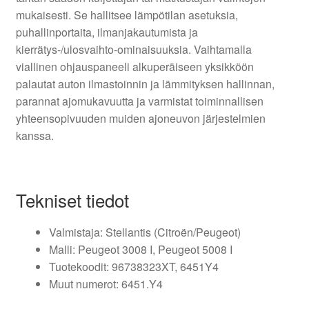
mukaisesti. Se hallitsee lämpötilan asetuksia,
puhallinportaita, ilmanjakautumista ja
kierrätys-/ulosvaihto-ominaisuuksia. Vaihtamalla
viallinen ohjauspaneeli alkuperäiseen yksikköön
palautat auton ilmastoinnin ja lämmityksen hallinnan,
parannat ajomukavuutta ja varmistat toiminnallisen
yhteensopivuuden muiden ajoneuvon järjestelmien
kanssa.
Tekniset tiedot
Valmistaja: Stellantis (Citroën/Peugeot)
Malli: Peugeot 3008 I, Peugeot 5008 I
Tuotekoodit: 96738323XT, 6451Y4
Muut numerot: 6451.Y4