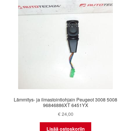
Lämmitys- ja ilmastointiohjain Peugeot 3008 5008
96846886XT 6451YX
€
24,00
Lisää ostoskoriin