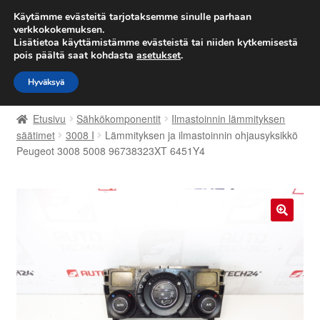
TOIMITUS alkaen 7 EUR
Käytämme evästeitä tarjotaksemme sinulle parhaan
verkkokokemuksen.
Lisätietoa käyttämistämme evästeistä tai niiden kytkemisestä
Siirry
Siirry
Valikko
pois päältä saat kohdasta
asetukset
.
navigointiin
sisältöön
Hyväksyä
Etusivu
Etusivu
Sähkökomponentit
Ilmastoinnin lämmityksen
Kärry
säätimet
3008 I
Lämmityksen ja ilmastoinnin ohjausyksikkö
Peugeot 3008 5008 96738323XT 6451Y4
Käyttöehdot
Kuljetus
🔍
Maailmanlaajuinen toimitus
Maksut
Meistä