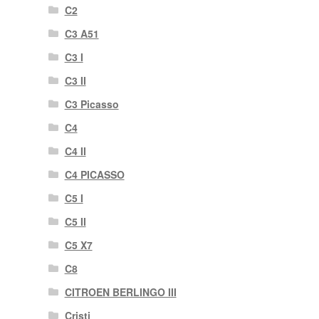
C2
C3 A51
C3 I
C3 II
C3 Picasso
C4
C4 II
C4 PICASSO
C5 I
C5 II
C5 X7
C8
CITROEN BERLINGO III
Cristi