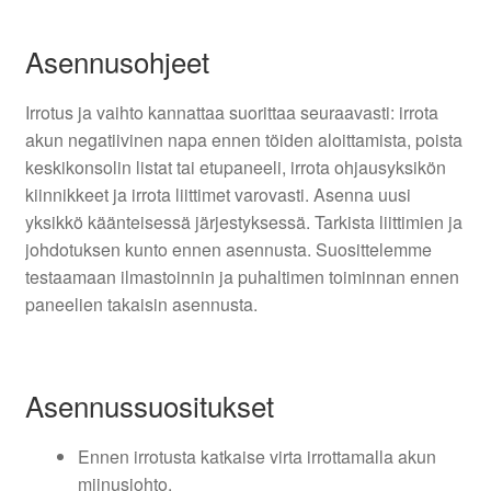
Asennusohjeet
Irrotus ja vaihto kannattaa suorittaa seuraavasti: irrota
akun negatiivinen napa ennen töiden aloittamista, poista
keskikonsolin listat tai etupaneeli, irrota ohjausyksikön
kiinnikkeet ja irrota liittimet varovasti. Asenna uusi
yksikkö käänteisessä järjestyksessä. Tarkista liittimien ja
johdotuksen kunto ennen asennusta. Suosittelemme
testaamaan ilmastoinnin ja puhaltimen toiminnan ennen
paneelien takaisin asennusta.
Asennussuositukset
Ennen irrotusta katkaise virta irrottamalla akun
miinusjohto.