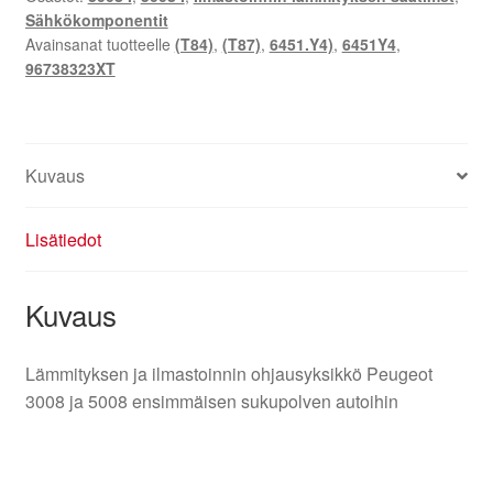
Sähkökomponentit
5008
Avainsanat tuotteelle
(T84)
,
(T87)
,
6451.Y4)
,
6451Y4
,
96738323XT
96738323XT
6451Y4
määrä
Kuvaus
Lisätiedot
Kuvaus
Lämmityksen ja ilmastoinnin ohjausyksikkö Peugeot
3008 ja 5008 ensimmäisen sukupolven autoihin