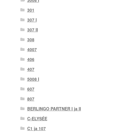
3008 I
301
307 I
307 II
308
4007
406
407
5008 I
607
807
BERLINGO PARTNER I ja II
C-ELYSÉE
C1 ja 107