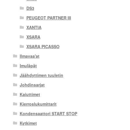
DS3
PEUGEOT PARTNER III
XANTIA
XSARA
XSARA PICASSO
Ilmavaa'at
Imuläpät
Jäähdyttimen tuuletin
Johdinsarjat
Kaiuttimet
Kierroslukumittarit
Kondensaattori START STOP
Kytkimet