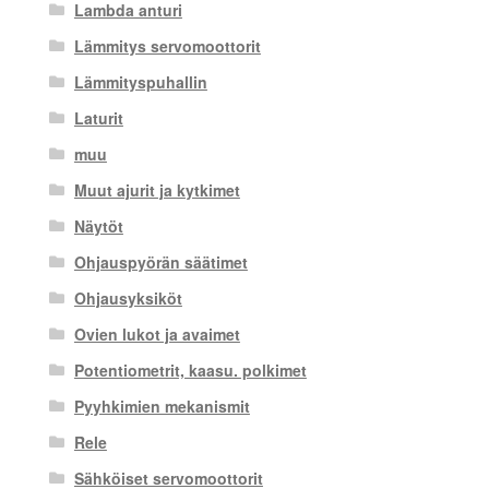
Lambda anturi
Lämmitys servomoottorit
Lämmityspuhallin
Laturit
muu
Muut ajurit ja kytkimet
Näytöt
Ohjauspyörän säätimet
Ohjausyksiköt
Ovien lukot ja avaimet
Potentiometrit, kaasu. polkimet
Pyyhkimien mekanismit
Rele
Sähköiset servomoottorit