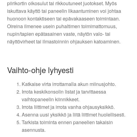
piirikortin oikosulut tai rikkoutuneet juotokset. Myös
iskuttava käyttö tai paneelin likaantuminen voi johtaa
huonoon kontaktiseen tai epävakaaseen toimintaan.
Oireina ilmenee usein puhaltimen toimimattomuus,
nupin/tapien epätasainen vaste, näytön valo- tai
näyttövirheet tai ilmastoinnin ohjauksen katoaminen.
Vaihto-ohje lyhyesti
Katkaise virta irrottamalla akun miinusjohto.
Irrota keskikonsolin listat ja tarvittaessa
vaihtopaneelin kiinnikkeet.
Irrota liittimet ja irrota vanha ohjausyksikkö.
Asenna uusi yksikkö ja liitä liittimet huolellisesti.
Tarkista toiminta ennen paneelien takaisin
asennusta.