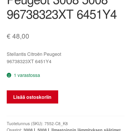
96738323XT 6451Y4
€
48,00
Stellantis Citroën Peugeot
96738323XT 6451Y4
1 varastossa
Lämmityksen
Lisää ostoskoriin
ja
ilmastoinnin
ohjausyksikkö
Peugeot
Tuotetunnus (SKU):
7552-C8_K8
Osastot:
3008 I
,
5008 I
,
Ilmastoinnin lämmityksen säätimet
,
3008