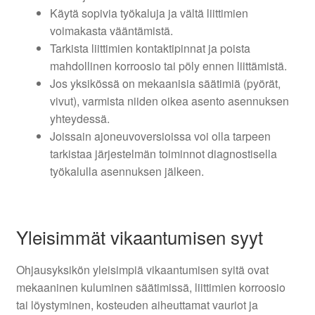
Käytä sopivia työkaluja ja vältä liittimien
voimakasta vääntämistä.
Tarkista liittimien kontaktipinnat ja poista
mahdollinen korroosio tai pöly ennen liittämistä.
Jos yksikössä on mekaanisia säätimiä (pyörät,
vivut), varmista niiden oikea asento asennuksen
yhteydessä.
Joissain ajoneuvoversioissa voi olla tarpeen
tarkistaa järjestelmän toiminnot diagnostisella
työkalulla asennuksen jälkeen.
Yleisimmät vikaantumisen syyt
Ohjausyksikön yleisimpiä vikaantumisen syitä ovat
mekaaninen kuluminen säätimissä, liittimien korroosio
tai löystyminen, kosteuden aiheuttamat vauriot ja