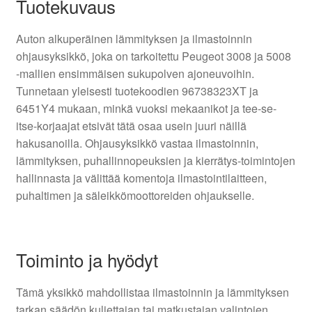
Tuotekuvaus
Auton alkuperäinen lämmityksen ja ilmastoinnin
ohjausyksikkö, joka on tarkoitettu Peugeot 3008 ja 5008
-mallien ensimmäisen sukupolven ajoneuvoihin.
Tunnetaan yleisesti tuotekoodien 96738323XT ja
6451Y4 mukaan, minkä vuoksi mekaanikot ja tee-se-
itse-korjaajat etsivät tätä osaa usein juuri näillä
hakusanoilla. Ohjausyksikkö vastaa ilmastoinnin,
lämmityksen, puhallinnopeuksien ja kierrätys-toimintojen
hallinnasta ja välittää komentoja ilmastointilaitteen,
puhaltimen ja säleikkömoottoreiden ohjaukselle.
Toiminto ja hyödyt
Tämä yksikkö mahdollistaa ilmastoinnin ja lämmityksen
tarkan säädön kuljettajan tai matkustajan valintojen