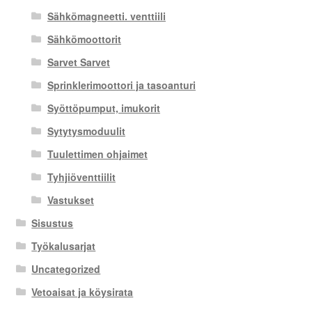
Sähkömagneetti. venttiili
Sähkömoottorit
Sarvet Sarvet
Sprinklerimoottori ja tasoanturi
Syöttöpumput, imukorit
Sytytysmoduulit
Tuulettimen ohjaimet
Tyhjiöventtiilit
Vastukset
Sisustus
Työkalusarjat
Uncategorized
Vetoaisat ja köysirata