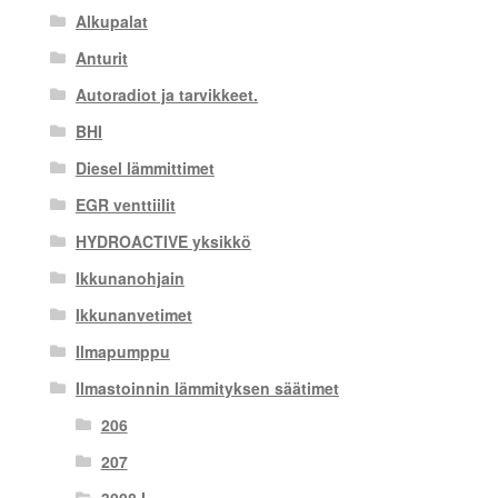
Alkupalat
Anturit
Autoradiot ja tarvikkeet.
BHI
Diesel lämmittimet
EGR venttiilit
HYDROACTIVE yksikkö
Ikkunanohjain
Ikkunanvetimet
Ilmapumppu
Ilmastoinnin lämmityksen säätimet
206
207