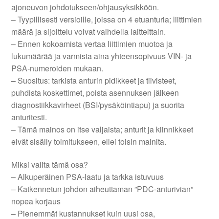
ajoneuvon johdotukseen/ohjausyksikköön.
– Tyypillisesti versioille, joissa on 4 etuanturia; liittimien
määrä ja sijoittelu voivat vaihdella laitteittain.
– Ennen kokoamista vertaa liittimien muotoa ja
lukumäärää ja varmista aina yhteensopivuus VIN- ja
PSA-numeroiden mukaan.
– Suositus: tarkista anturin pidikkeet ja tiivisteet,
puhdista koskettimet, poista asennuksen jälkeen
diagnostiikkavirheet (BSI/pysäköintiapu) ja suorita
anturitesti.
– Tämä mainos on itse valjaista; anturit ja kiinnikkeet
eivät sisälly toimitukseen, ellei toisin mainita.
Miksi valita tämä osa?
– Alkuperäinen PSA-laatu ja tarkka istuvuus
– Katkennetun johdon aiheuttaman ”PDC-anturivian”
nopea korjaus
– Pienemmät kustannukset kuin uusi osa,