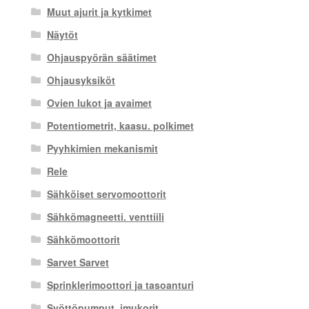
Muut ajurit ja kytkimet
Näytöt
Ohjauspyörän säätimet
Ohjausyksiköt
Ovien lukot ja avaimet
Potentiometrit, kaasu. polkimet
Pyyhkimien mekanismit
Rele
Sähköiset servomoottorit
Sähkömagneetti. venttiili
Sähkömoottorit
Sarvet Sarvet
Sprinklerimoottori ja tasoanturi
Syöttöpumput, imukorit