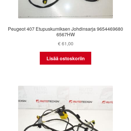
Peugeot 407 Etupuskumiksen Johdinsarja 9654469680
6567HW
€
61,00
Lisää ostoskoriin