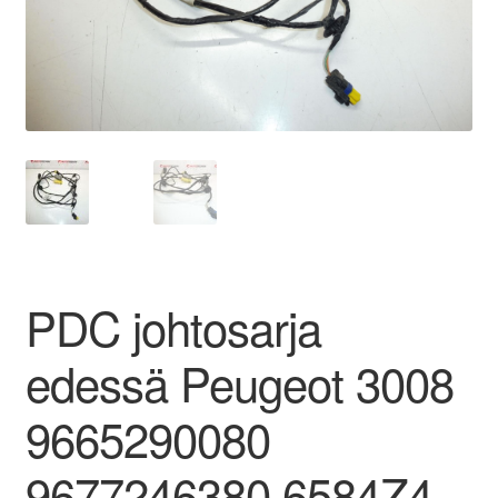
Ota yhteyttä
Reklamaatiomenettely
Tarkista
Tietosuojakäytäntö
Tilini
PDC johtosarja
Valitukset
edessä Peugeot 3008
9665290080
9677246380 6584Z4