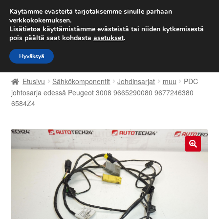
TOIMITUS alkaen 7 EUR
Käytämme evästeitä tarjotaksemme sinulle parhaan
verkkokokemuksen.
Lisätietoa käyttämistämme evästeistä tai niiden kytkemisestä
Siirry
Siirry
Valikko
pois päältä saat kohdasta
asetukset
.
navigointiin
sisältöön
Hyväksyä
Etusivu
Etusivu
Sähkökomponentit
Johdinsarjat
muu
PDC
Kärry
johtosarja edessä Peugeot 3008 9665290080 9677246380
6584Z4
Käyttöehdot
Kuljetus
🔍
Maailmanlaajuinen toimitus
Maksut
Meistä