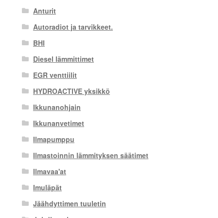
Anturit
Autoradiot ja tarvikkeet.
BHI
Diesel lämmittimet
EGR venttiilit
HYDROACTIVE yksikkö
Ikkunanohjain
Ikkunanvetimet
Ilmapumppu
Ilmastoinnin lämmityksen säätimet
Ilmavaa'at
Imuläpät
Jäähdyttimen tuuletin