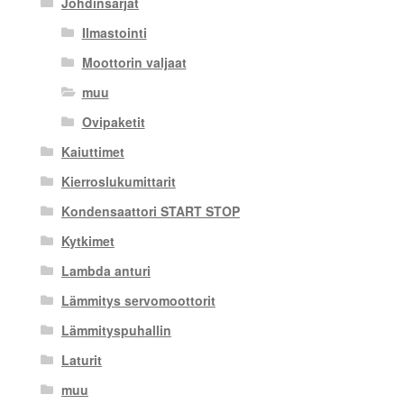
Johdinsarjat
Ilmastointi
Moottorin valjaat
muu
Ovipaketit
Kaiuttimet
Kierroslukumittarit
Kondensaattori START STOP
Kytkimet
Lambda anturi
Lämmitys servomoottorit
Lämmityspuhallin
Laturit
muu