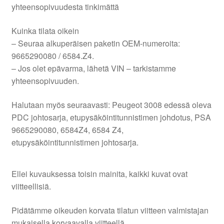
yhteensopivuudesta tinkimättä
Kuinka tilata oikein
– Seuraa alkuperäisen paketin OEM-numeroita:
9665290080 / 6584.Z4.
– Jos olet epävarma, lähetä VIN – tarkistamme
yhteensopivuuden.
Halutaan myös seuraavasti: Peugeot 3008 edessä oleva
PDC johtosarja, etupysäköintitunnistimen johdotus, PSA
9665290080, 6584Z4, 6584 Z4,
etupysäköintitunnistimen johtosarja.
Ellei kuvauksessa toisin mainita, kaikki kuvat ovat
viitteellisiä.
Pidätämme oikeuden korvata tilatun viitteen valmistajan
mukaisella korvaavalla viitteellä.