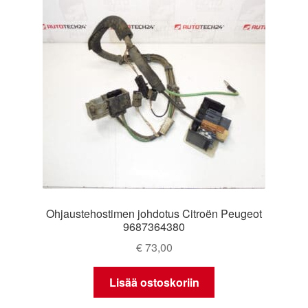
Ohjaustehostimen johdotus Citroën Peugeot
9687364380
€
73,00
Lisää ostoskoriin