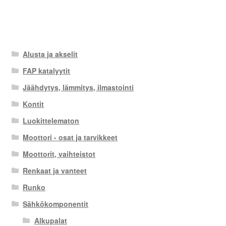
Alusta ja akselit
FAP katalyytit
Jäähdytys, lämmitys, ilmastointi
Kontit
Luokittelematon
Moottori - osat ja tarvikkeet
Moottorit, vaihteistot
Renkaat ja vanteet
Runko
Sähkökomponentit
Alkupalat