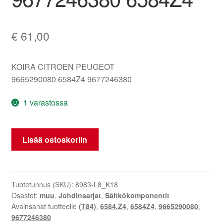
€
61,00
KOIRA CITROEN PEUGEOT
9665290080 6584Z4 9677246380
1 varastossa
PDC
Lisää ostoskoriin
johtosarja
edessä
Peugeot
3008
Tuotetunnus (SKU):
8983-L8_K18
Osastot:
muu
,
Johdinsarjat
,
Sähkökomponentit
9665290080
Avainsanat tuotteelle
(T84)
,
6584.Z4
,
6584Z4
,
9665290080
,
9677246380
9677246380
6584Z4