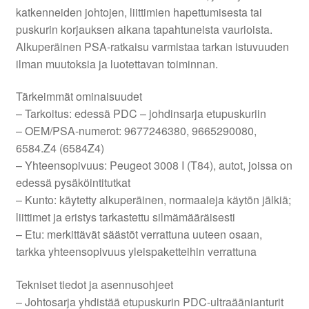
katkenneiden johtojen, liittimien hapettumisesta tai
puskurin korjauksen aikana tapahtuneista vaurioista.
Alkuperäinen PSA-ratkaisu varmistaa tarkan istuvuuden
ilman muutoksia ja luotettavan toiminnan.
Tärkeimmät ominaisuudet
– Tarkoitus: edessä PDC – johdinsarja etupuskuriin
– OEM/PSA-numerot: 9677246380, 9665290080,
6584.Z4 (6584Z4)
– Yhteensopivuus: Peugeot 3008 I (T84), autot, joissa on
edessä pysäköintitutkat
– Kunto: käytetty alkuperäinen, normaaleja käytön jälkiä;
liittimet ja eristys tarkastettu silmämääräisesti
– Etu: merkittävät säästöt verrattuna uuteen osaan,
tarkka yhteensopivuus yleispaketteihin verrattuna
Tekniset tiedot ja asennusohjeet
– Johtosarja yhdistää etupuskurin PDC-ultraäänianturit