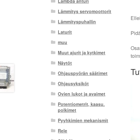
Lambda anturi
Lämmitys servomoottorit
Elle
Lämmityspuhallin
Laturit
Pidä
muu
Osat
Muut ajurit ja kytkimet
toim
Näytöt
Tu
Ohjauspyörän säätimet
Ohjausyksiköt
Ovien lukot ja avaimet
Potentiometrit, kaasu.
polkimet
Pyyhkimien mekanismit
Rele