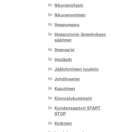
Ikkunanohjain
Ikkunanvetimet
Ilmapumppu
Ilmastoinnin lämmityksen
säätimet
Ilmavaa'at
Imuläpät
Jäähdyttimen tuuletin
Johdinsarjat
Kaiuttimet
Kierroslukumittarit
Kondensaattori START
STOP
Kytkimet