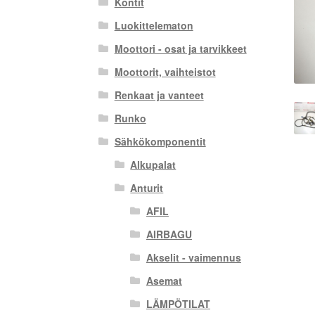
Kontit
Luokittelematon
Moottori - osat ja tarvikkeet
Moottorit, vaihteistot
Renkaat ja vanteet
Runko
Sähkökomponentit
Alkupalat
Anturit
AFIL
AIRBAGU
Akselit - vaimennus
Asemat
LÄMPÖTILAT