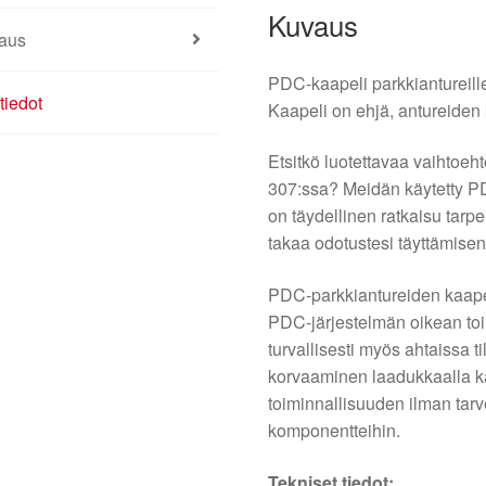
Kuvaus
aus
PDC-kaapeli parkkiantureil
tiedot
Kaapeli on ehjä, antureiden 
Etsitkö luotettavaa vaihtoeh
307:ssa? Meidän käytetty P
on täydellinen ratkaisu tarp
takaa odotustesi täyttämise
PDC-parkkiantureiden kaapeli
PDC-järjestelmän oikean to
turvallisesti myös ahtaissa 
korvaaminen laadukkaalla kä
toiminnallisuuden ilman tarve
komponentteihin.
Tekniset tiedot: