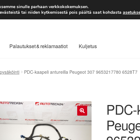
TOIMITUS alkaen 7 EUR
aksemme sinulle parhaan verkkokokemuksen.
västeistä tai niiden kytkemisestä pois päältä saat kohdasta
asetukse
Palautukset & reklamaatiot
Kuljetus
laajuinen toimitus
Maksut
Meistä
Ota yhteyttä
pysäköinti
PDC-kaapeli antureilla Peugeot 307 9653217780 6528T7
äytäntö
Tilini
Valitukset
PDC-ka
Peuge
🔍