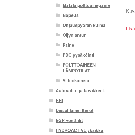
Matala polttoainepaine
Kuv
Nopeus
Ohjauspyörän kulma
Lisä
Öljyn anturi
Paine
PDC pysäköinti
POLTTOAINEEN
LÄMPÖTILAT
Videokamera
Autoradiot ja tarvikkeet.
BHI
Diesel lämmittimet
EGR venttiilit
HYDROACTIVE yksikkö