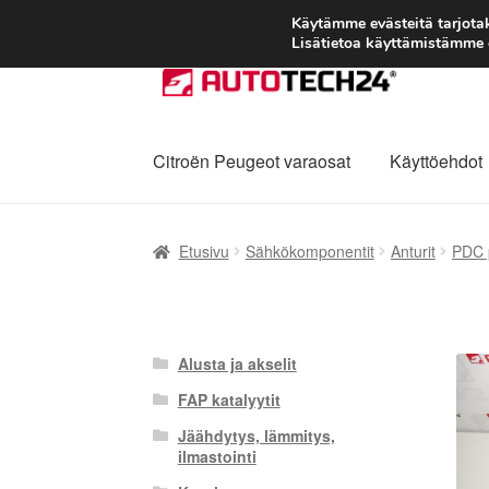
Käytämme evästeitä tarjot
Lisätietoa käyttämistämme e
Siirry
Siirry
navigointiin
sisältöön
Citroën Peugeot varaosat
Käyttöehdot
Etusivu
Kärry
Käyttöehdot
Kuljetus
Maailman
Etusivu
Sähkökomponentit
Anturit
PDC 
Reklamaatiomenettely
Tarkista
Tietosuojak
Alusta ja akselit
FAP katalyytit
Jäähdytys, lämmitys,
ilmastointi