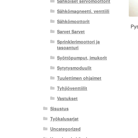
Sähköiset servomoottorit
Sähkömagneetti. venttiili
Sähkömoottorit
Pys
Sarvet Sarvet
Sprinklerimoottori ja
tasoanturi
Syöttöpumput, imukorit
Sytytysmoduulit
Tuulettimen ohjaimet
Tyhjiöventtiilit
Vastukset
Sisustus
Työkalusarjat
Uncategorized