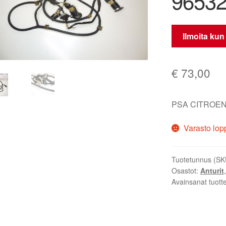
96532
Ilmoita kun
€
73,00
PSA CITROEN
Varasto lop
Tuotetunnus (SK
Osastot:
Anturit
Avainsanat tuott