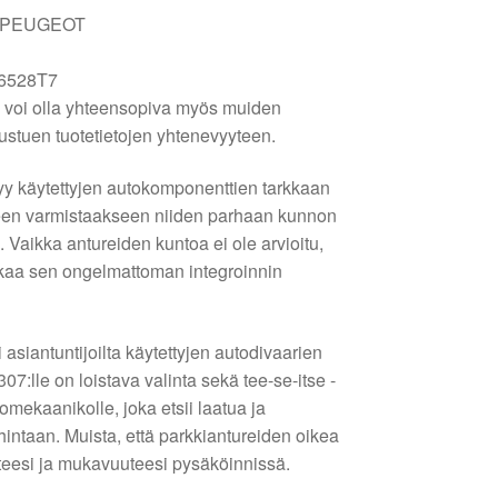
 PEUGEOT
6528T7
voi olla yhteensopiva myös muiden
stuen tuotetietojen yhtenevyyteen.
tyy käytettyjen autokomponenttien tarkkaan
seen varmistaakseen niiden parhaan kunnon
Vaikka antureiden kuntoa ei ole arvioitu,
takaa sen ongelmattoman integroinnin
i asiantuntijoilta käytettyjen autodivaarien
7:lle on loistava valinta sekä tee-se-itse -
tomekaanikolle, joka etsii laatua ja
 hintaan. Muista, että parkkiantureiden oikea
uteesi ja mukavuuteesi pysäköinnissä.