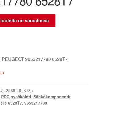
17780 6528T7
 tuotetta on varastossa
 PEUGEOT 9653217780 6528T7
pu
U):
2568-L8_K18a
,
PDC pysäköinti
,
Sähkökomponentit
eelle
6528T7
,
9653217780