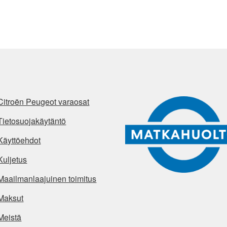
Citroën Peugeot varaosat
Tietosuojakäytäntö
Käyttöehdot
Kuljetus
Maailmanlaajuinen toimitus
Maksut
Meistä