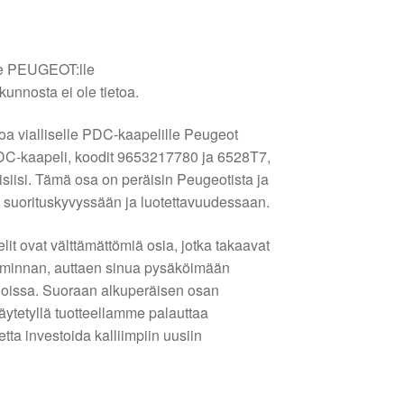
le PEUGEOT:lle
kunnosta ei ole tietoa.
toa vialliselle PDC-kaapelille Peugeot
DC-kaapeli, koodit 9653217780 ja 6528T7,
eisiisi. Tämä osa on peräisin Peugeotista ja
n suorituskyvyssään ja luotettavuudessaan.
t ovat välttämättömiä osia, jotka takaavat
iminnan, auttaen sinua pysäköimään
tiloissa. Suoraan alkuperäisen osan
ytetyllä tuotteellamme palauttaa
tta investoida kalliimpiin uusiin