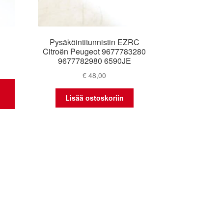
n
Pysäköintitunnistin EZRC
Citroën Peugeot 9677783280
9677782980 6590JE
€
48,00
Lisää ostoskoriin