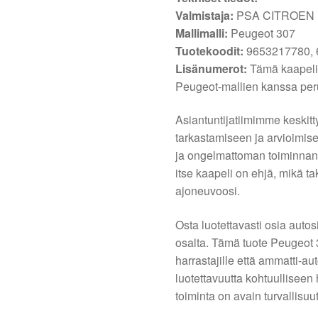
Valmistaja:
PSA CITROEN
Mallimalli:
Peugeot 307
Tuotekoodit:
9653217780, 
Lisänumerot:
Tämä kaapeli 
Peugeot-mallien kanssa peru
Asiantuntijatiimimme keskit
tarkastamiseen ja arvioimi
ja ongelmattoman toiminnan. 
itse kaapeli on ehjä, mikä 
ajoneuvoosi.
Osta luotettavasti osia autos
osalta. Tämä tuote Peugeot 30
harrastajille että ammatti-au
luotettavuutta kohtuulliseen
toiminta on avain turvallisu