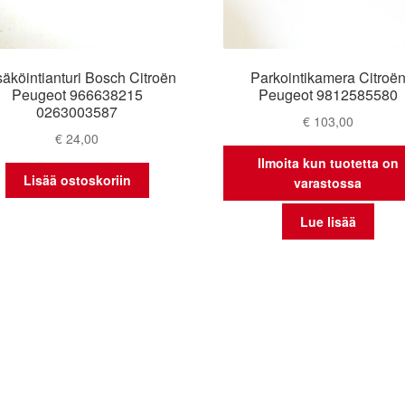
äköintianturi Bosch Citroën
Parkointikamera Citroë
Peugeot 966638215
Peugeot 9812585580
0263003587
€
103,00
€
24,00
Ilmoita kun tuotetta on
Lisää ostoskoriin
varastossa
Lue lisää