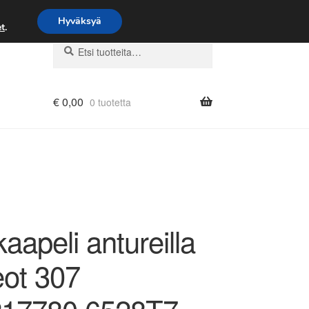
Hyväksyä
t
.
Etsi:
Haku
€
0,00
0 tuotetta
apeli antureilla
ot 307