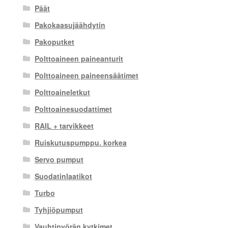
Päät
Pakokaasujäähdytin
Pakoputket
Polttoaineen paineanturit
Polttoaineen paineensäätimet
Polttoaineletkut
Polttoainesuodattimet
RAIL + tarvikkeet
Ruiskutuspumppu. korkea
Servo pumput
Suodatinlaatikot
Turbo
Tyhjiöpumput
Vauhtipyörän kytkimet