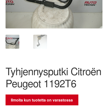
Ota yhteyttä
Reklamaatiomenettely
Tarkista
Tietosuojakäytäntö
Tilini
Tyhjennysputki Citroën
Valitukset
Peugeot 1192T6
Ilmoita kun tuotetta on varastossa