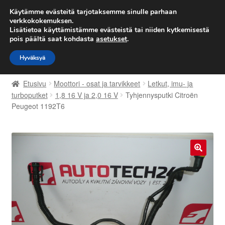
TOIMITUS alkaen 7 EUR
Käytämme evästeitä tarjotaksemme sinulle parhaan
verkkokokemuksen.
Lisätietoa käyttämistämme evästeistä tai niiden kytkemisestä
Siirry
Siirry
Valikko
pois päältä saat kohdasta
asetukset
.
navigointiin
sisältöön
Hyväksyä
Etusivu
Etusivu
Moottori - osat ja tarvikkeet
Letkut, imu- ja
Kärry
turboputket
1,8 16 V ja 2,0 16 V
Tyhjennysputki Citroën
Peugeot 1192T6
Käyttöehdot
Kuljetus
🔍
Maailmanlaajuinen toimitus
Maksut
Meistä