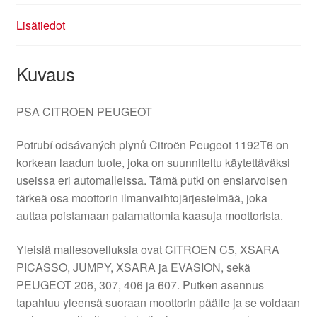
Lisätiedot
Kuvaus
PSA CITROEN PEUGEOT
Potrubí odsávaných plynů Citroën Peugeot 1192T6 on
korkean laadun tuote, joka on suunniteltu käytettäväksi
useissa eri automalleissa. Tämä putki on ensiarvoisen
tärkeä osa moottorin ilmanvaihtojärjestelmää, joka
auttaa poistamaan palamattomia kaasuja moottorista.
Yleisiä mallesovelluksia ovat CITROEN C5, XSARA
PICASSO, JUMPY, XSARA ja EVASION, sekä
PEUGEOT 206, 307, 406 ja 607. Putken asennus
tapahtuu yleensä suoraan moottorin päälle ja se voidaan