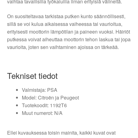
vaihtaa tavallisilla työkaluilla ilman erityisiä välineitä.
On suositeltavaa tarkistaa putken kunto säännöllisesti,
sillä se voi kulua aikaisessa vaiheessa tai vaurioitua,
erityisesti moottorin lämpötilan ja paineen vuoksi. Häiriöt
putkessa voivat aiheuttaa moottorin tehon laskua tai jopa
vaurioita, joten sen vaihtaminen ajoissa on tärkeää.
Tekniset tiedot
Valmistaja: PSA
Model: Citroën ja Peugeot
Tuotekoodit: 1192T6
Muut numerot: N/A
Ellei kuvauksessa toisin mainita, kaikki kuvat ovat