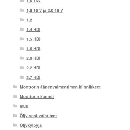
1,6 16V
1,8 16 V ja 2,0 16 V
1.2
1.4 HDI
1.5 HDi
1.6 HDI
2.0 HDI
2.2 HDI
2.7 HDI
Moottorin äänenvaimentimen kiinnikkeet
Moottorin kannet
muu
Öljy-vesi-vaihtimet
Öljykylpyjä