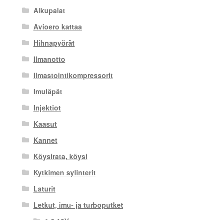
Alkupalat
Avioero kattaa
Hihnapyörät
Ilmanotto
Ilmastointikompressorit
Imuläpät
Injektiot
Kaasut
Kannet
Köysirata, köysi
Kytkimen sylinterit
Laturit
Letkut, imu- ja turboputket