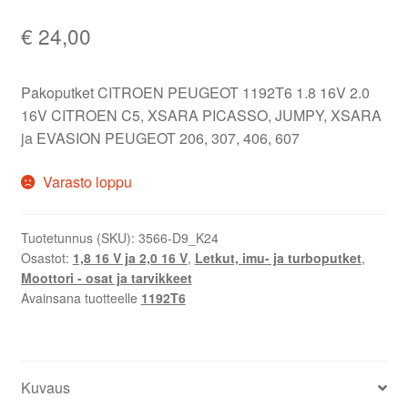
€
24,00
Pakoputket CITROEN PEUGEOT 1192T6 1.8 16V 2.0
16V CITROEN C5, XSARA PICASSO, JUMPY, XSARA
ja EVASION PEUGEOT 206, 307, 406, 607
Varasto loppu
Tuotetunnus (SKU):
3566-D9_K24
Osastot:
1,8 16 V ja 2,0 16 V
,
Letkut, imu- ja turboputket
,
Moottori - osat ja tarvikkeet
Avainsana tuotteelle
1192T6
Kuvaus