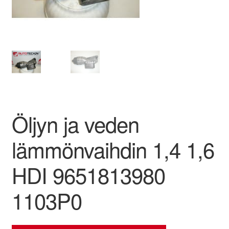
Ota yhteyttä
Reklamaatiomenettely
Tarkista
Tietosuojakäytäntö
Öljyn ja veden
Tilini
lämmönvaihdin 1,4 1,6
Valitukset
HDI 9651813980
1103P0