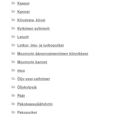
Kaasut
Kannet
Köysirata, köysi
Kytkimen sylinterit
Laturit
Letkut, imu- ja turboputket
Moottorin äänenvaimentimen kiinnikkeet
Moottorin kannet
muu
Öljy-vesi-vaihtimet
Öljykylpyjä
Päät
Pakokaasujäähdytin
Pakoputket