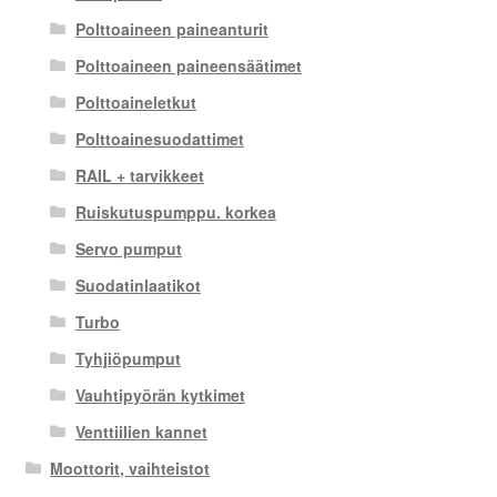
Polttoaineen paineanturit
Polttoaineen paineensäätimet
Polttoaineletkut
Polttoainesuodattimet
RAIL + tarvikkeet
Ruiskutuspumppu. korkea
Servo pumput
Suodatinlaatikot
Turbo
Tyhjiöpumput
Vauhtipyörän kytkimet
Venttiilien kannet
Moottorit, vaihteistot