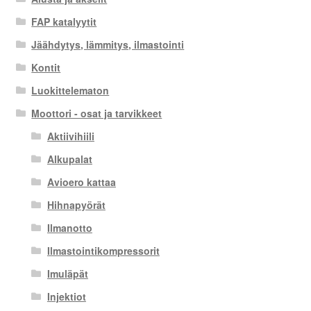
FAP katalyytit
Jäähdytys, lämmitys, ilmastointi
Kontit
Luokittelematon
Moottori - osat ja tarvikkeet
Aktiivihiili
Alkupalat
Avioero kattaa
Hihnapyörät
Ilmanotto
Ilmastointikompressorit
Imuläpät
Injektiot