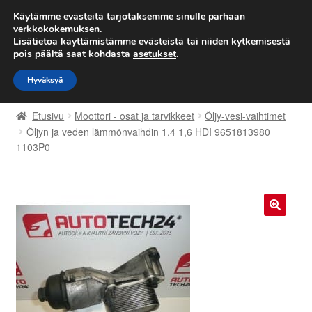
TOIMITUS alkaen 7 EUR
Käytämme evästeitä tarjotaksemme sinulle parhaan
verkkokokemuksen.
Lisätietoa käyttämistämme evästeistä tai niiden kytkemisestä
Siirry
Siirry
Valikko
pois päältä saat kohdasta
asetukset
.
navigointiin
sisältöön
Hyväksyä
Etusivu
Etusivu
Moottori - osat ja tarvikkeet
Öljy-vesi-vaihtimet
Kärry
Öljyn ja veden lämmönvaihdin 1,4 1,6 HDI 9651813980
1103P0
Käyttöehdot
Kuljetus
🔍
Maailmanlaajuinen toimitus
Maksut
Meistä