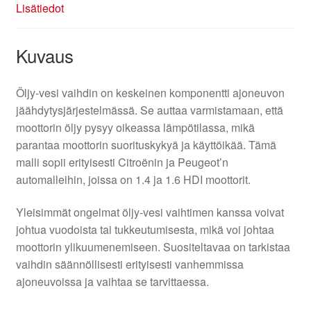
Lisätiedot
Kuvaus
Öljy-vesi vaihdin on keskeinen komponentti ajoneuvon
jäähdytysjärjestelmässä. Se auttaa varmistamaan, että
moottorin öljy pysyy oikeassa lämpötilassa, mikä
parantaa moottorin suorituskykyä ja käyttöikää. Tämä
malli sopii erityisesti Citroënin ja Peugeot’n
automalleihin, joissa on 1.4 ja 1.6 HDI moottorit.
Yleisimmät ongelmat öljy-vesi vaihtimen kanssa voivat
johtua vuodoista tai tukkeutumisesta, mikä voi johtaa
moottorin ylikuumenemiseen. Suositeltavaa on tarkistaa
vaihdin säännöllisesti erityisesti vanhemmissa
ajoneuvoissa ja vaihtaa se tarvittaessa.