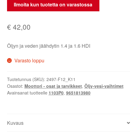
Ilmoita kun tuotetta on varastossa
€
42,00
Öljyn ja veden jäähdytin 1.4 ja 1.6 HDI
Varasto loppu
Tuotetunnus (SKU):
2497-F12_K11
Osastot:
Moottori - osat ja tarvikkeet
,
Öljy-vesi-vaihtimet
Avainsanat tuotteelle
1103P0
,
9651813980
Kuvaus