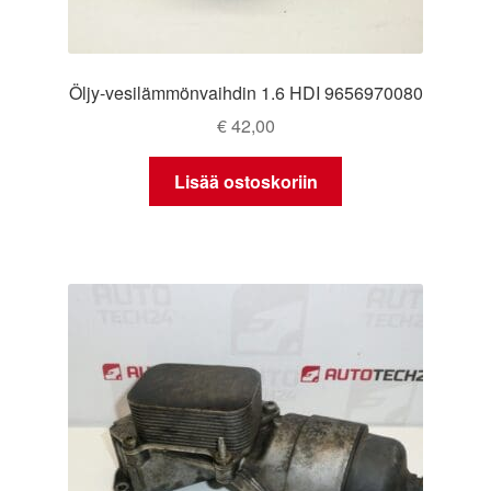
Öljy-vesilämmönvaihdin 1.6 HDI 9656970080
€
42,00
Lisää ostoskoriin