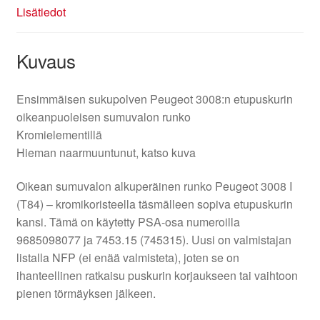
Lisätiedot
Kuvaus
Ensimmäisen sukupolven Peugeot 3008:n etupuskurin
oikeanpuoleisen sumuvalon runko
Kromielementillä
Hieman naarmuuntunut, katso kuva
Oikean sumuvalon alkuperäinen runko Peugeot 3008 I
(T84) – kromikoristeella täsmälleen sopiva etupuskurin
kansi. Tämä on käytetty PSA-osa numeroilla
9685098077 ja 7453.15 (745315). Uusi on valmistajan
listalla NFP (ei enää valmisteta), joten se on
ihanteellinen ratkaisu puskurin korjaukseen tai vaihtoon
pienen törmäyksen jälkeen.