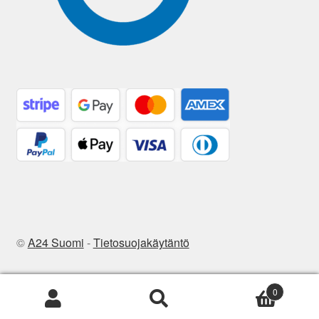
©
A24 Suomi
-
Tietosuojakäytäntö
0
Etsi:
Haku