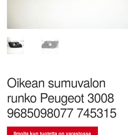
Ota yhteyttä
Reklamaatiomenettely
Tarkista
Tietosuojakäytäntö
Oikean sumuvalon
Tilini
runko Peugeot 3008
Valitukset
9685098077 745315
Ilmoita kun tuotetta on varastossa