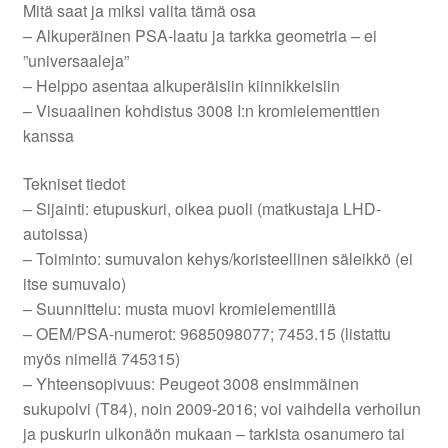
Mitä saat ja miksi valita tämä osa
– Alkuperäinen PSA-laatu ja tarkka geometria – ei
”universaaleja”
– Helppo asentaa alkuperäisiin kiinnikkeisiin
– Visuaalinen kohdistus 3008 I:n kromielementtien
kanssa
Tekniset tiedot
– Sijainti: etupuskuri, oikea puoli (matkustaja LHD-
autoissa)
– Toiminto: sumuvalon kehys/koristeellinen säleikkö (ei
itse sumuvalo)
– Suunnittelu: musta muovi kromielementillä
– OEM/PSA-numerot: 9685098077; 7453.15 (listattu
myös nimellä 745315)
– Yhteensopivuus: Peugeot 3008 ensimmäinen
sukupolvi (T84), noin 2009-2016; voi vaihdella verhoilun
ja puskurin ulkonäön mukaan – tarkista osanumero tai