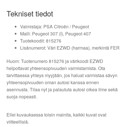
Tekniset tiedot
Valmistaja: PSA Citroën / Peugeot
Malli: Peugeot 307 (I), Peugeot 407
Tuotekoodit: 815276
Lisänumerot: Väri EZWD (harmaa), merkintä FER
Huom: Tuotenumero 815276 ja värikoodi EZWD
helpottavat yhteensopivuuden varmistamista. Ota
tarvittaessa yhteys myyjään, jos haluat varmistaa sävyn
yhteensopivuuden oman autosi kanssa ennen
asennusta. Tilaa nyt ja palaututa autosi oikea ilme sekä
suoja nopeasti.
Ellei kuvauksessa toisin mainita, kaikki kuvat ovat
viitteellisiä.