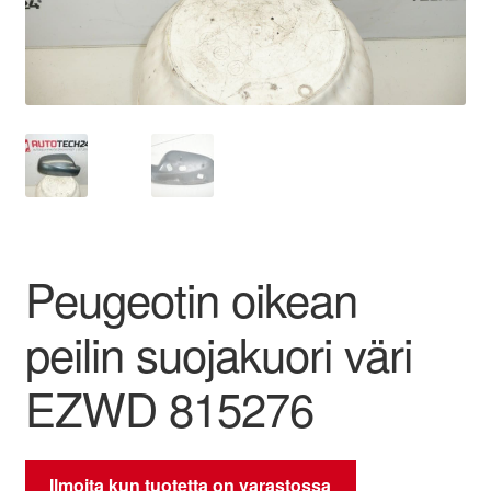
Ota yhteyttä
Reklamaatiomenettely
Tarkista
Tietosuojakäytäntö
Peugeotin oikean
Tilini
peilin suojakuori väri
Valitukset
EZWD 815276
Ilmoita kun tuotetta on varastossa