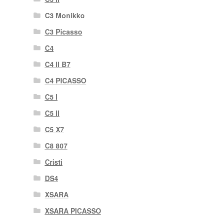
C3 Monikko
C3 Picasso
C4
C4 II B7
C4 PICASSO
C5 I
C5 II
C5 X7
C8 807
Cristi
DS4
XSARA
XSARA PICASSO