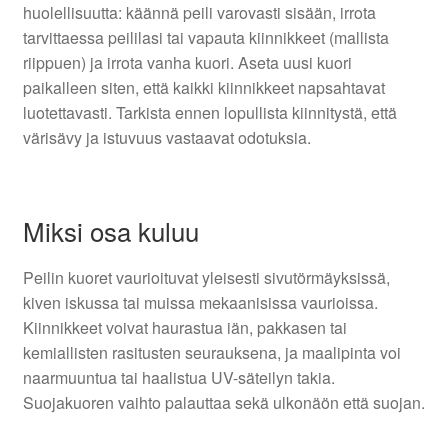
huolellisuutta: käännä peili varovasti sisään, irrota
tarvittaessa peililasi tai vapauta kiinnikkeet (mallista
riippuen) ja irrota vanha kuori. Aseta uusi kuori
paikalleen siten, että kaikki kiinnikkeet napsahtavat
luotettavasti. Tarkista ennen lopullista kiinnitystä, että
värisävy ja istuvuus vastaavat odotuksia.
Miksi osa kuluu
Peilin kuoret vaurioituvat yleisesti sivutörmäyksissä,
kiven iskussa tai muissa mekaanisissa vaurioissa.
Kiinnikkeet voivat haurastua iän, pakkasen tai
kemiallisten rasitusten seurauksena, ja maalipinta voi
naarmuuntua tai haalistua UV-säteilyn takia.
Suojakuoren vaihto palauttaa sekä ulkonäön että suojan.