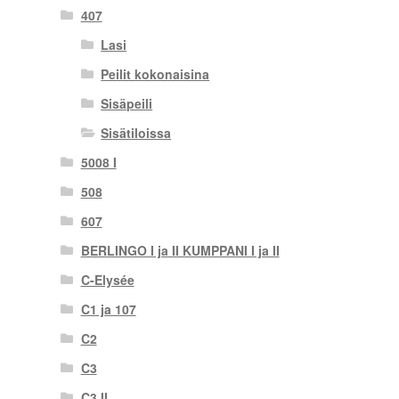
407
Lasi
Peilit kokonaisina
Sisäpeili
Sisätiloissa
5008 I
508
607
BERLINGO I ja II KUMPPANI I ja II
C-Elysée
C1 ja 107
C2
C3
C3 II