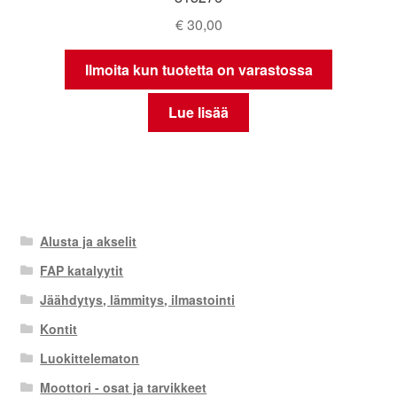
€
30,00
Ilmoita kun tuotetta on varastossa
Lue lisää
Alusta ja akselit
FAP katalyytit
Jäähdytys, lämmitys, ilmastointi
Kontit
Luokittelematon
Moottori - osat ja tarvikkeet