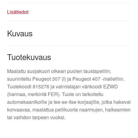
Lisätiedot
Kuvaus
Tuotekuvaus
Maalattu suojakuori oikean puolen taustapeiliin,
suunniteltu Peugeot 307 (I) ja Peugeot 407 -malleihin.
Tuotekoodi 815276 ja valmistajan värikoodi EZWD
(harmaa, merkintä FER). Tuote on tarkoitettu
automekaanikoille ja tee-se-itse-korjaajille, jotka hakevat
korvaavaa, maalattua peilikuorta naarmujen, halkeamien
tai vaihdon tarpeen vuoksi.