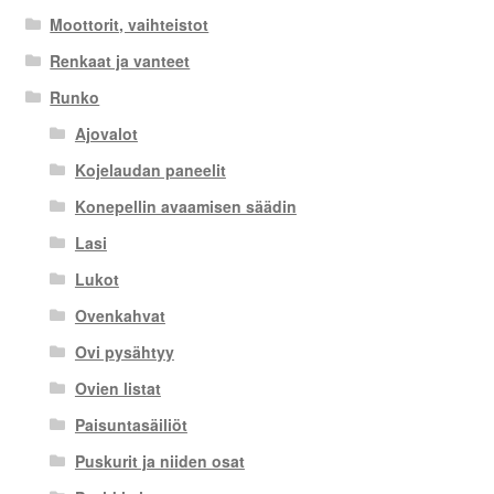
Moottorit, vaihteistot
Renkaat ja vanteet
Runko
Ajovalot
Kojelaudan paneelit
Konepellin avaamisen säädin
Lasi
Lukot
Ovenkahvat
Ovi pysähtyy
Ovien listat
Paisuntasäiliöt
Puskurit ja niiden osat