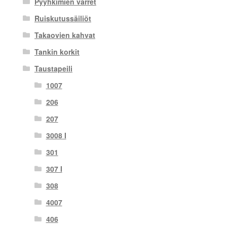
Pyyhkimien varret
Ruiskutussäiliöt
Takaovien kahvat
Tankin korkit
Taustapeili
1007
206
207
3008 I
301
307 I
308
4007
406