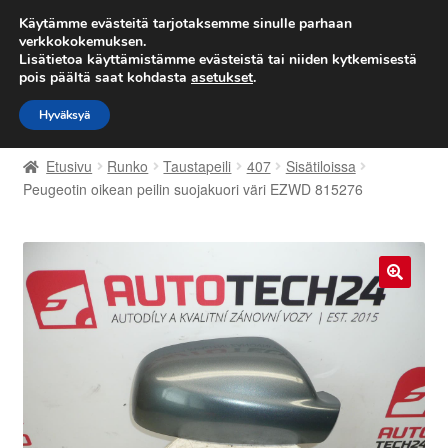
TOIMITUS alkaen 7 EUR
Käytämme evästeitä tarjotaksemme sinulle parhaan
verkkokokemuksen.
Lisätietoa käyttämistämme evästeistä tai niiden kytkemisestä
Siirry
Siirry
Valikko
pois päältä saat kohdasta
asetukset
.
navigointiin
sisältöön
Hyväksyä
Etusivu
Etusivu
Runko
Taustapeili
407
Sisätiloissa
Kärry
Peugeotin oikean peilin suojakuori väri EZWD 815276
Käyttöehdot
Kuljetus
🔍
Maailmanlaajuinen toimitus
Maksut
Meistä