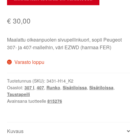
€
30,00
Maalattu oikeanpuolen sivupeilinkuori, sopii Peugeot
307- ja 407-malleihin, väri EZWD (harmaa FER)
Varasto loppu
Tuotetunnus (SKU):
3431-H14_K2
Osastot:
307 I
,
407
,
Runko
,
Sisätiloissa
,
Sisätiloissa
,
Taustapeili
Avainsana tuotteelle
815276
Kuvaus