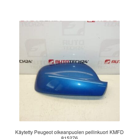
Käytetty Peugeot oikeanpuolen peilinkuori KMFD
815276