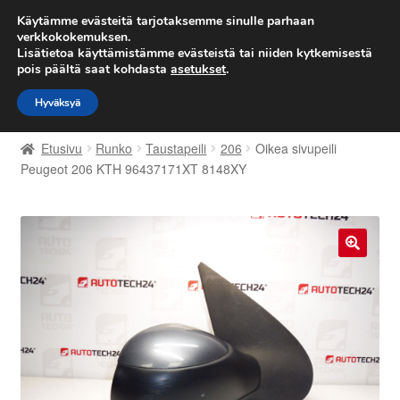
TOIMITUS alkaen 7 EUR
Käytämme evästeitä tarjotaksemme sinulle parhaan
verkkokokemuksen.
Lisätietoa käyttämistämme evästeistä tai niiden kytkemisestä
Siirry
Siirry
Valikko
pois päältä saat kohdasta
asetukset
.
navigointiin
sisältöön
Hyväksyä
Etusivu
Etusivu
Runko
Taustapeili
206
Oikea sivupeili
Kärry
Peugeot 206 KTH 96437171XT 8148XY
Käyttöehdot
Kuljetus
🔍
Maailmanlaajuinen toimitus
Maksut
Meistä