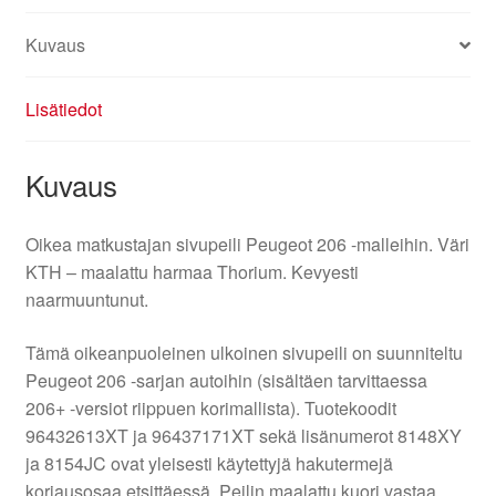
Kuvaus
Lisätiedot
Kuvaus
Oikea matkustajan sivupeili Peugeot 206 -malleihin. Väri
KTH – maalattu harmaa Thorium. Kevyesti
naarmuuntunut.
Tämä oikeanpuoleinen ulkoinen sivupeili on suunniteltu
Peugeot 206 -sarjan autoihin (sisältäen tarvittaessa
206+ -versiot riippuen korimallista). Tuotekoodit
96432613XT ja 96437171XT sekä lisänumerot 8148XY
ja 8154JC ovat yleisesti käytettyjä hakutermejä
korjausosaa etsittäessä. Peilin maalattu kuori vastaa