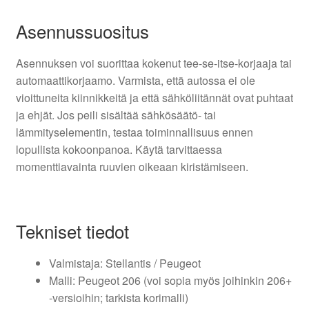
Asennussuositus
Asennuksen voi suorittaa kokenut tee-se-itse-korjaaja tai
automaattikorjaamo. Varmista, että autossa ei ole
vioittuneita kiinnikkeitä ja että sähköliitännät ovat puhtaat
ja ehjät. Jos peili sisältää sähkösäätö- tai
lämmityselementin, testaa toiminnallisuus ennen
lopullista kokoonpanoa. Käytä tarvittaessa
momenttiavainta ruuvien oikeaan kiristämiseen.
Tekniset tiedot
Valmistaja: Stellantis / Peugeot
Malli: Peugeot 206 (voi sopia myös joihinkin 206+
-versioihin; tarkista korimalli)