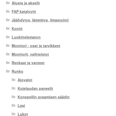
Alusta ja akselit
FAP katalyytit
Jäähdytys, lämmitys, ilmastointi
Kontit
Luokittelematon
Moottori - osat ja tarvikkeet
Moottorit, vaihteistot
Renkaat ja vanteet
Runko
Ajovalot
Kojelaudan paneelit
Konepellin avaamisen säädin
Lasi
Lukot