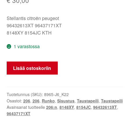
Stellantis citroën peugeot
96432613XT 96437171XT
8148XY 8154JC KTH
1 varastossa
Oikea
Lisää ostoskoriin
sivupeili
Peugeot
206
KTH
Tuotetunnus (SKU):
8965-J6_K22
Osastot:
206
,
206
,
Runko
,
Sisustus
,
Taustapeili
,
Taustapeili
96437171XT
Avainsanat tuotteelle
206:n
,
8148XY
,
8154JC
,
96432613XT
,
8148XY
96437171XT
määrä