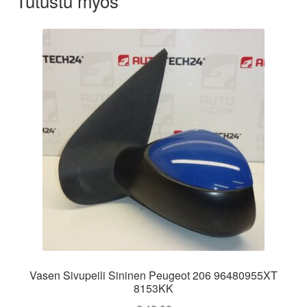
Tutustu myös
Vasen Sivupeili Sininen Peugeot 206 96480955XT
8153KK