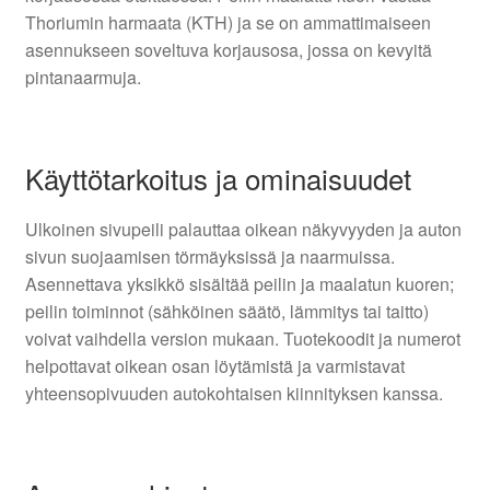
Thoriumin harmaata (KTH) ja se on ammattimaiseen
asennukseen soveltuva korjausosa, jossa on kevyitä
pintanaarmuja.
Käyttötarkoitus ja ominaisuudet
Ulkoinen sivupeili palauttaa oikean näkyvyyden ja auton
sivun suojaamisen törmäyksissä ja naarmuissa.
Asennettava yksikkö sisältää peilin ja maalatun kuoren;
peilin toiminnot (sähköinen säätö, lämmitys tai taitto)
voivat vaihdella version mukaan. Tuotekoodit ja numerot
helpottavat oikean osan löytämistä ja varmistavat
yhteensopivuuden autokohtaisen kiinnityksen kanssa.