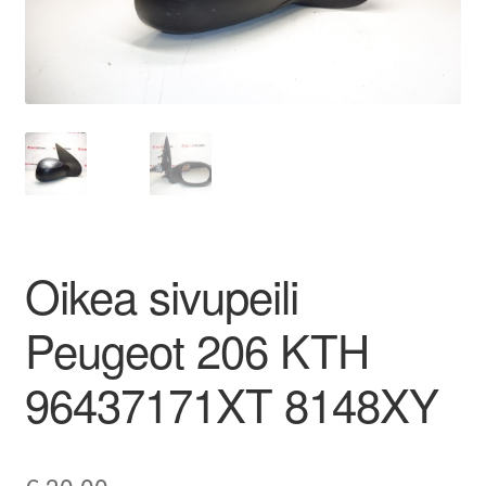
Ota yhteyttä
Reklamaatiomenettely
Tarkista
Tietosuojakäytäntö
Oikea sivupeili
Tilini
Peugeot 206 KTH
Valitukset
96437171XT 8148XY
€
30,00