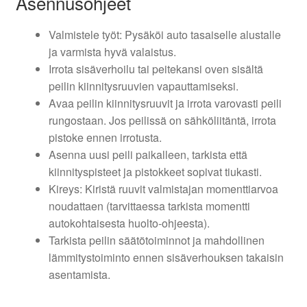
Asennusohjeet
Valmistele työt: Pysäköi auto tasaiselle alustalle
ja varmista hyvä valaistus.
Irrota sisäverhoilu tai peitekansi oven sisältä
peilin kiinnitysruuvien vapauttamiseksi.
Avaa peilin kiinnitysruuvit ja irrota varovasti peili
rungostaan. Jos peilissä on sähköliitäntä, irrota
pistoke ennen irrotusta.
Asenna uusi peili paikalleen, tarkista että
kiinnityspisteet ja pistokkeet sopivat tiukasti.
Kireys: Kiristä ruuvit valmistajan momenttiarvoa
noudattaen (tarvittaessa tarkista momentti
autokohtaisesta huolto-ohjeesta).
Tarkista peilin säätötoiminnot ja mahdollinen
lämmitystoiminto ennen sisäverhouksen takaisin
asentamista.