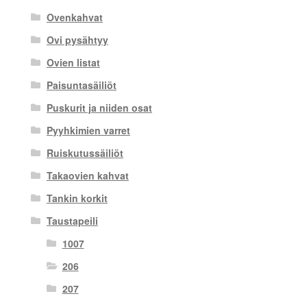
Ovenkahvat
Ovi pysähtyy
Ovien listat
Paisuntasäiliöt
Puskurit ja niiden osat
Pyyhkimien varret
Ruiskutussäiliöt
Takaovien kahvat
Tankin korkit
Taustapeili
1007
206
207