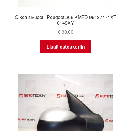
Oikea sivupeili Peugeot 206 KMFD 96437171XT
8148XY
€
30,00
Lisää ostoskoriin