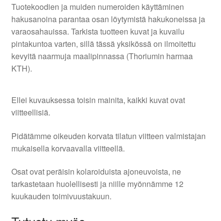
Tuotekoodien ja muiden numeroiden käyttäminen
hakusanoina parantaa osan löytymistä hakukoneissa ja
varaosahauissa. Tarkista tuotteen kuvat ja kuvailu
pintakuntoa varten, sillä tässä yksikössä on ilmoitettu
kevyitä naarmuja maalipinnassa (Thoriumin harmaa
KTH).
Ellei kuvauksessa toisin mainita, kaikki kuvat ovat
viitteellisiä.
Pidätämme oikeuden korvata tilatun viitteen valmistajan
mukaisella korvaavalla viitteellä.
Osat ovat peräisin kolaroiduista ajoneuvoista, ne
tarkastetaan huolellisesti ja niille myönnämme 12
kuukauden toimivuustakuun.