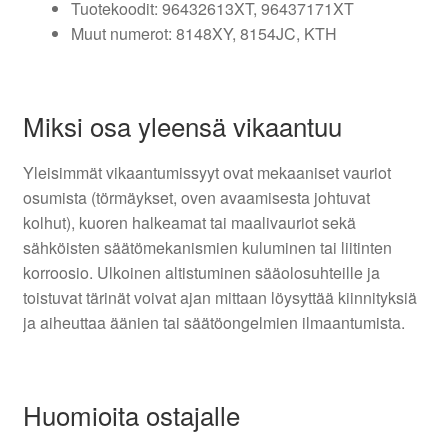
Tuotekoodit: 96432613XT, 96437171XT
Muut numerot: 8148XY, 8154JC, KTH
Miksi osa yleensä vikaantuu
Yleisimmät vikaantumissyyt ovat mekaaniset vauriot
osumista (törmäykset, oven avaamisesta johtuvat
kolhut), kuoren halkeamat tai maalivauriot sekä
sähköisten säätömekanismien kuluminen tai liitinten
korroosio. Ulkoinen altistuminen sääolosuhteille ja
toistuvat tärinät voivat ajan mittaan löysyttää kiinnityksiä
ja aiheuttaa äänien tai säätöongelmien ilmaantumista.
Huomioita ostajalle