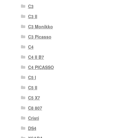
C3
C3 II
C3 Monikko
C3 Picasso
C4
C4 II B7
C4 PICASSO
C5 I
C5 II
C5 X7
C8 807
Cristi
DS4