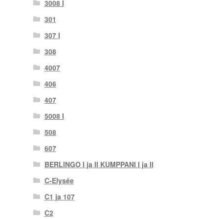
3008 I
301
307 I
308
4007
406
407
5008 I
508
607
BERLINGO I ja II KUMPPANI I ja II
C-Elysée
C1 ja 107
C2