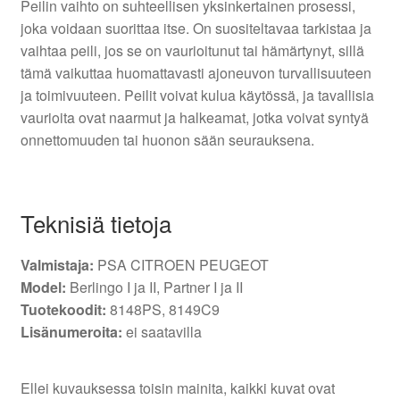
Peilin vaihto on suhteellisen yksinkertainen prosessi,
joka voidaan suorittaa itse. On suositeltavaa tarkistaa ja
vaihtaa peili, jos se on vaurioitunut tai hämärtynyt, sillä
tämä vaikuttaa huomattavasti ajoneuvon turvallisuuteen
ja toimivuuteen. Peilit voivat kulua käytössä, ja tavallisia
vaurioita ovat naarmut ja halkeamat, jotka voivat syntyä
onnettomuuden tai huonon sään seurauksena.
Teknisiä tietoja
Valmistaja:
PSA CITROEN PEUGEOT
Model:
Berlingo I ja II, Partner I ja II
Tuotekoodit:
8148PS, 8149C9
Lisänumeroita:
ei saatavilla
Ellei kuvauksessa toisin mainita, kaikki kuvat ovat