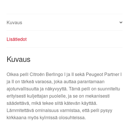
Kuvaus
Lisätiedot
Kuvaus
Oikea peili Citroën Berlingo I ja II sekä Peugeot Partner I
ja II on tärkeä varaosa, joka auttaa parantamaan
ajoturvallisuutta ja näkyvyyttä. Tämä peili on suunniteltu
erityisesti kuljettajan puolelle, ja se on mekanisesti
säädettävä, mikä tekee siitä kätevän käyttää.
Lämmitettävä ominaisuus varmistaa, että peili pysyy
kirkkaana myös kylmissä olosuhteissa.