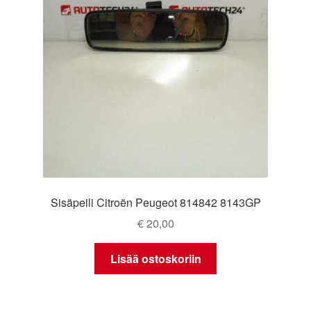
Sisäpeili Citroën Peugeot 814842 8143GP
€
20,00
Lisää ostoskoriin