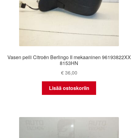
Vasen peili Citroën Berlingo II mekaaninen 96193822XX
8153HN
€
36,00
Lisää ostoskoriin