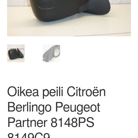
Ota yhteyttä
Reklamaatiomenettely
Tarkista
Tietosuojakäytäntö
Tilini
Oikea peili Citroën
Valitukset
Berlingo Peugeot
Partner 8148PS
8149C9