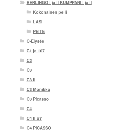
BERLINGO I ja II KUMPPANI I ja II
Kokonainen peili
LASI
PEITE
C-Elysée
C1 ja 107
C2
C3
C3 II
C3 Monikko
C3 Picasso
C4
C4 II B7
C4 PICASSO