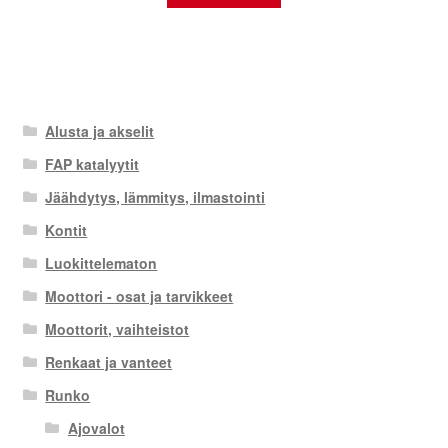
Alusta ja akselit
FAP katalyytit
Jäähdytys, lämmitys, ilmastointi
Kontit
Luokittelematon
Moottori - osat ja tarvikkeet
Moottorit, vaihteistot
Renkaat ja vanteet
Runko
Ajovalot