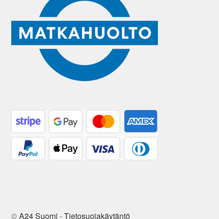
©
A24 Suomi
-
Tietosuojakäytäntö