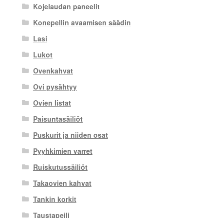
Kojelaudan paneelit
Konepellin avaamisen säädin
Lasi
Lukot
Ovenkahvat
Ovi pysähtyy
Ovien listat
Paisuntasäiliöt
Puskurit ja niiden osat
Pyyhkimien varret
Ruiskutussäiliöt
Takaovien kahvat
Tankin korkit
Taustapeili