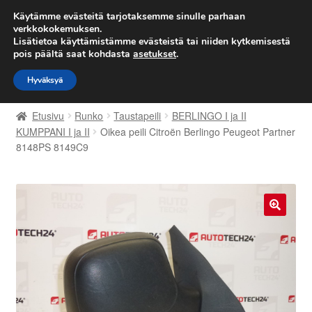
TOIMITUS alkaen 7 EUR
Käytämme evästeitä tarjotaksemme sinulle parhaan
verkkokokemuksen.
Lisätietoa käyttämistämme evästeistä tai niiden kytkemisestä
Siirry
Siirry
Valikko
pois päältä saat kohdasta
asetukset
.
navigointiin
sisältöön
Hyväksyä
Etusivu
Etusivu
Runko
Taustapeili
BERLINGO I ja II
Kärry
KUMPPANI I ja II
Oikea peili Citroën Berlingo Peugeot Partner
8148PS 8149C9
Käyttöehdot
Kuljetus
🔍
Maailmanlaajuinen toimitus
Maksut
Meistä