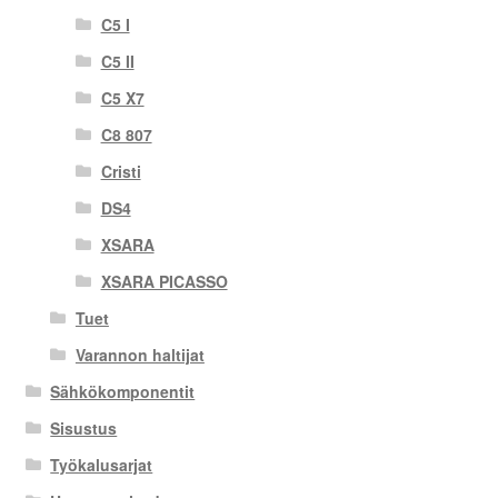
C5 I
C5 II
C5 X7
C8 807
Cristi
DS4
XSARA
XSARA PICASSO
Tuet
Varannon haltijat
Sähkökomponentit
Sisustus
Työkalusarjat