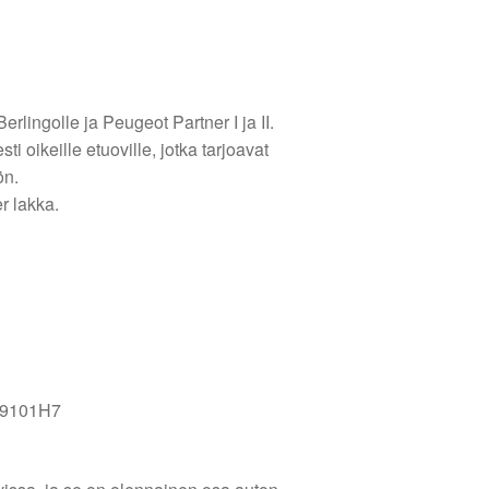
rlingolle ja Peugeot Partner I ja II.
ti oikeille etuoville, jotka tarjoavat
ön.
r lakka.
, 9101H7