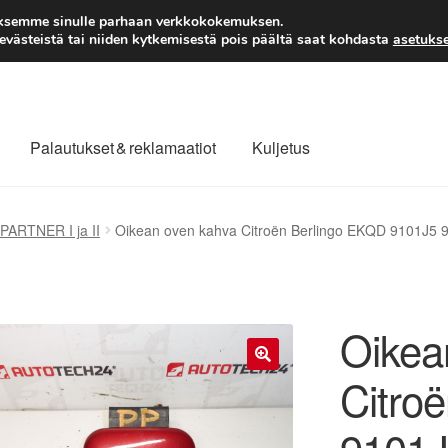
TOIMITUS alkaen 7 EUR
aksemme sinulle parhaan verkkokokemuksen.
västeistä tai niiden kytkemisestä pois päältä saat kohdasta
asetukse
Palautukset & reklamaatiot
Kuljetus
laajuinen toimitus
Maksut
Meistä
Ota yhteyttä
ARTNER I ja II
Oikean oven kahva Citroën Berlingo EKQD 9101J5
äytäntö
Tilini
Valitukset
Oikea
Citro
🔍