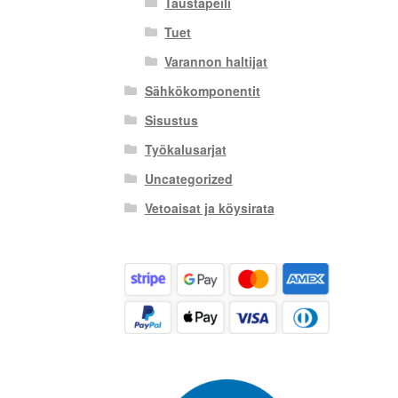
Taustapeili
Tuet
Varannon haltijat
Sähkökomponentit
Sisustus
Työkalusarjat
Uncategorized
Vetoaisat ja köysirata