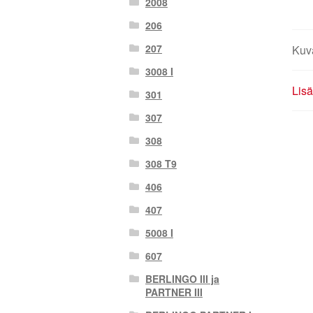
2008
206
207
Kuv
3008 I
Lisä
301
307
308
308 T9
406
407
5008 I
607
BERLINGO III ja
PARTNER III