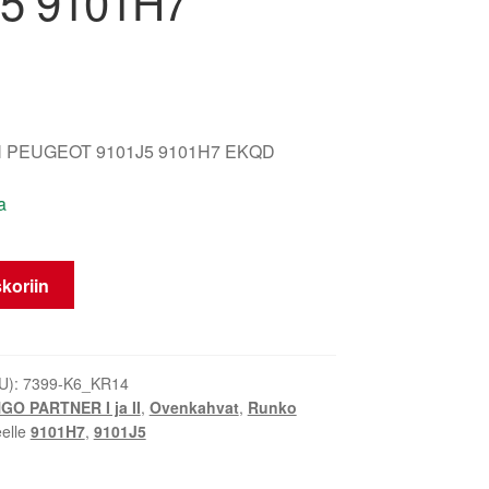
5 9101H7
 PEUGEOT 9101J5 9101H7 EKQD
a
koriin
U):
7399-K6_KR14
GO PARTNER I ja II
,
Ovenkahvat
,
Runko
eelle
9101H7
,
9101J5