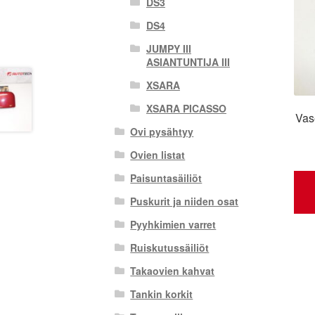
DS3
DS4
JUMPY III
ASIANTUNTIJA III
XSARA
XSARA PICASSO
Vas
Ovi pysähtyy
Ovien listat
Paisuntasäiliöt
Puskurit ja niiden osat
Pyyhkimien varret
Ruiskutussäiliöt
Takaovien kahvat
Tankin korkit