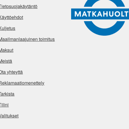
Tietosuojakäytäntö
Käyttöehdot
Kuljetus
Maailmanlaajuinen toimitus
Maksut
Meistä
Ota yhteyttä
Reklamaatiomenettely
Tarkista
Tilini
Valitukset