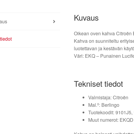
määrä
Kuvaus
aus
Oikean oven kahva Citroën Be
tiedot
Kahva on suunniteltu erityises
luotettavan ja kestävän käyt
Väri: EKQ – Punainen Lucife
Tekniset tiedot
Valmistaja: Citroën
Mal.º: Berlingo
Tuotekoodit: 9101J5
Muut numerot: EKQD