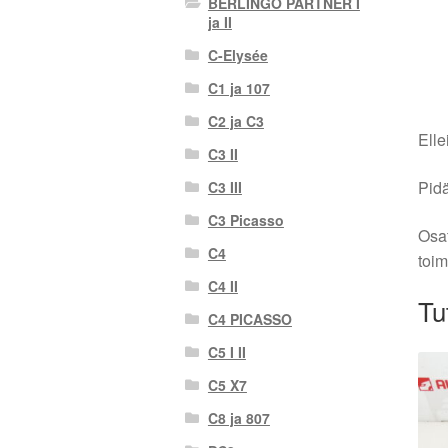
BERLINGO PARTNER I
ja II
C-Elysée
C1 ja 107
C2 ja C3
Elle
C3 II
Pidä
C3 III
C3 Picasso
Osat
C4
toim
C4 II
Tu
C4 PICASSO
C5 I II
C5 X7
C8 ja 807