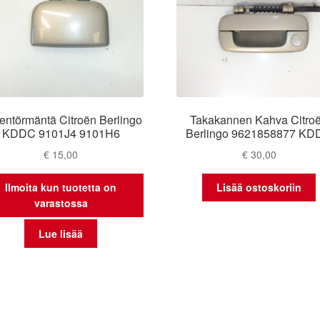
entörmäntä Citroën Berlingo
Takakannen Kahva Citro
KDDC 9101J4 9101H6
Berlingo 9621858877 K
€
15,00
€
30,00
Ilmoita kun tuotetta on
Lisää ostoskoriin
varastossa
Lue lisää