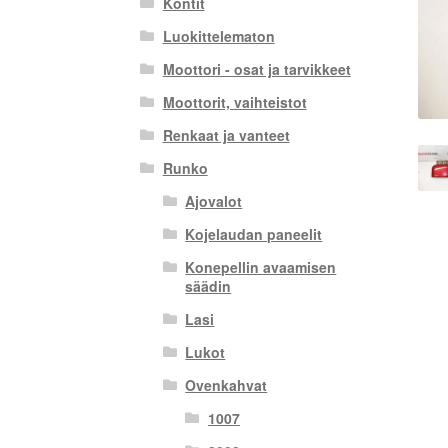
Kontit
Luokittelematon
Moottori - osat ja tarvikkeet
Moottorit, vaihteistot
Renkaat ja vanteet
Runko
Ajovalot
Kojelaudan paneelit
Konepellin avaamisen
säädin
Lasi
Lukot
Ovenkahvat
1007