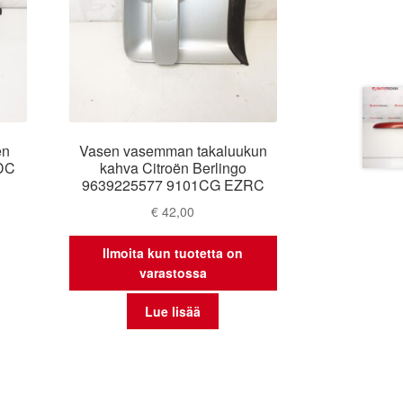
ën
Vasen vasemman takaluukun
DDC
kahva Citroën Berlingo
9639225577 9101CG EZRC
€
42,00
Ilmoita kun tuotetta on
varastossa
Lue lisää