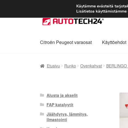
Käytämme evästeitä tarjot
Lisätietoa käyttämistämme e
Siirry
Siirry
navigointiin
sisältöön
Citroën Peugeot varaosat
Käyttöehdot
Etusivu
Kärry
Käyttöehdot
Kuljetus
Maailman
Etusivu
Runko
Ovenkahvat
BERLINGO P
Reklamaatiomenettely
Tarkista
Tietosuojak
Alusta ja akselit
FAP katalyytit
Jäähdytys, lämmitys,
ilmastointi