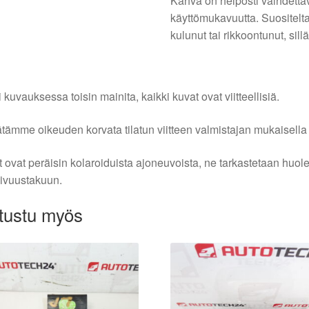
Kahva on helposti vaihdetta
käyttömukavuutta. Suositelta
kulunut tai rikkoontunut, sil
i kuvauksessa toisin mainita, kaikki kuvat ovat viitteellisiä.
tämme oikeuden korvata tilatun viitteen valmistajan mukaisella k
 ovat peräisin kolaroiduista ajoneuvoista, ne tarkastetaan huo
ivuustakuun.
tustu myös