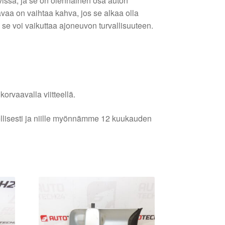
vissa, ja se on olennainen osa auton
vaa on vaihtaa kahva, jos se alkaa olla
lä se voi vaikuttaa ajoneuvon turvallisuuteen.
orvaavalla viitteellä.
lellisesti ja niille myönnämme 12 kuukauden