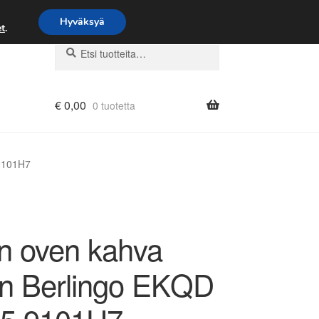
Hyväksyä
t
.
Etsi:
Haku
€
0,00
0 tuotetta
 9101H7
n oven kahva
ën Berlingo EKQD