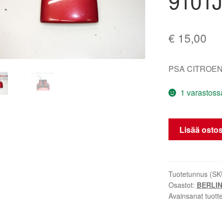
9101J
€
15,00
PSA CITROEN
1 varastoss
Oikean
Lisää ostos
oven
kahva
Citroën
Berlingo
Tuotetunnus (SK
Osastot:
BERLIN
EKQD
Avainsanat tuott
9101J5
9101H7