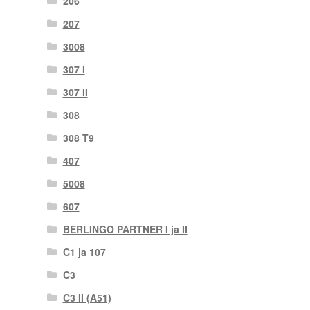
206
207
3008
307 I
307 II
308
308 T9
407
5008
607
BERLINGO PARTNER I ja II
C1 ja 107
C3
C3 II (A51)