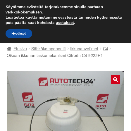
TOIMITUS alkaen 7 EUR
Käytämme evästeitä tarjotaksemme sinulle parhaan
verkkokokemuksen.
Lisätietoa käyttämistämme evästeistä tai niiden kytkemisestä
Siirry
Siirry
Valikko
pois päältä saat kohdasta
asetukset
.
navigointiin
sisältöön
Hyväksyä
Etusivu
Etusivu
Sähkökomponentit
Ikkunanvetimet
C4
Kärry
Oikean ikkunan laskumekanismi Citroën C4 9222R1
Käyttöehdot
Kuljetus
🔍
Maailmanlaajuinen toimitus
Maksut
Meistä