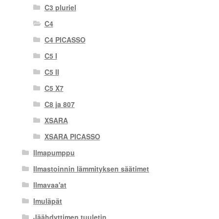
C3 pluriel
C4
C4 PICASSO
C5 I
C5 II
C5 X7
C8 ja 807
XSARA
XSARA PICASSO
Ilmapumppu
Ilmastoinnin lämmityksen säätimet
Ilmavaa'at
Imuläpät
Jäähdyttimen tuuletin