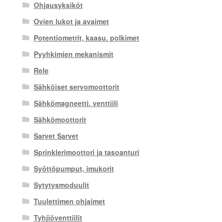
Ohjausyksiköt
Ovien lukot ja avaimet
Potentiometrit, kaasu. polkimet
Pyyhkimien mekanismit
Rele
Sähköiset servomoottorit
Sähkömagneetti. venttiili
Sähkömoottorit
Sarvet Sarvet
Sprinklerimoottori ja tasoanturi
Syöttöpumput, imukorit
Sytytysmoduulit
Tuulettimen ohjaimet
Tyhjiöventtiilit