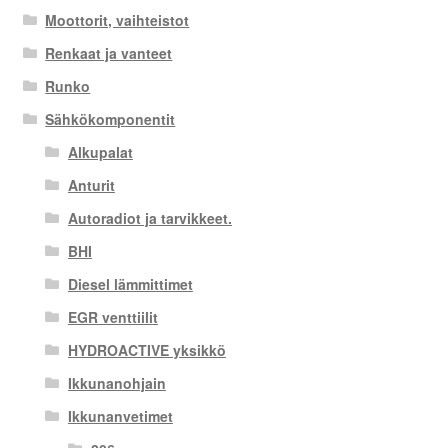
Moottorit, vaihteistot
Renkaat ja vanteet
Runko
Sähkökomponentit
Alkupalat
Anturit
Autoradiot ja tarvikkeet.
BHI
Diesel lämmittimet
EGR venttiilit
HYDROACTIVE yksikkö
Ikkunanohjain
Ikkunanvetimet