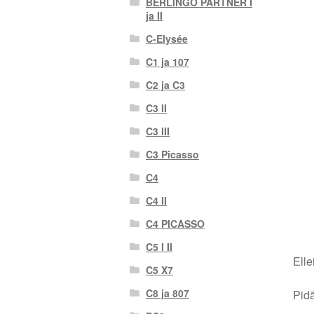
BERLINGO PARTNER I
ja II
C-Elysée
C1 ja 107
C2 ja C3
C3 II
C3 III
C3 Picasso
C4
C4 II
C4 PICASSO
C5 I II
Elle
C5 X7
C8 ja 807
Pidä