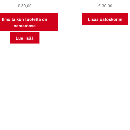
€
30,00
€
30,00
Ilmoita kun tuotetta on
Lisää ostoskoriin
varastossa
Lue lisää