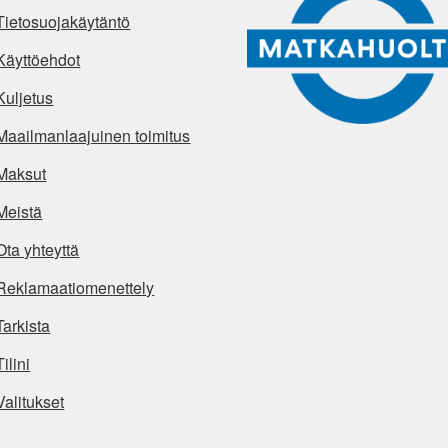
Tietosuojakäytäntö
Käyttöehdot
Kuljetus
Maailmanlaajuinen toimitus
Maksut
Meistä
Ota yhteyttä
Reklamaatiomenettely
Tarkista
Tilini
Valitukset