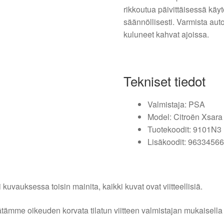
rikkoutua päivittäisessä käyt
säännöllisesti. Varmista auto
kuluneet kahvat ajoissa.
Tekniset tiedot
Valmistaja: PSA
Model: Citroën Xsara
Tuotekoodit: 9101N3
Lisäkoodit: 9633456
i kuvauksessa toisin mainita, kaikki kuvat ovat viitteellisiä.
tämme oikeuden korvata tilatun viitteen valmistajan mukaisella k