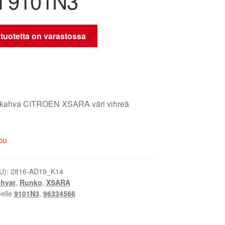
li 9101N3
 tuotetta on varastossa
 kahva CITROEN XSARA väri vihreä
pu
U):
2816-AD19_K14
hvat
,
Runko
,
XSARA
eelle
9101N3
,
96334566