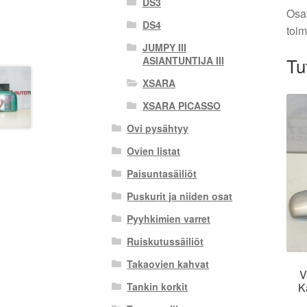
DS3
Osat
DS4
toim
JUMPY III
Tu
ASIANTUNTIJA III
XSARA
XSARA PICASSO
Ovi pysähtyy
Ovien listat
Paisuntasäiliöt
Puskurit ja niiden osat
Pyyhkimien varret
Ruiskutussäiliöt
Takaovien kahvat
V
K
Tankin korkit