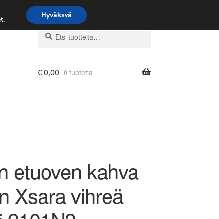
Hyväksyä
t
.
Etsi:
Haku
€
0,00
0 tuotetta
n etuoven kahva
n Xsara vihreä