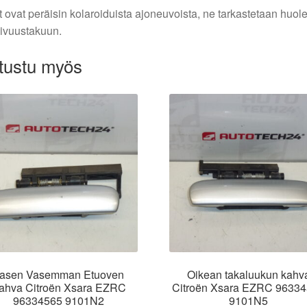
 ovat peräisin kolaroiduista ajoneuvoista, ne tarkastetaan huo
ivuustakuun.
tustu myös
asen Vasemman Etuoven
Oikean takaluukun kahv
ahva Citroën Xsara EZRC
Citroën Xsara EZRC 9633
96334565 9101N2
9101N5