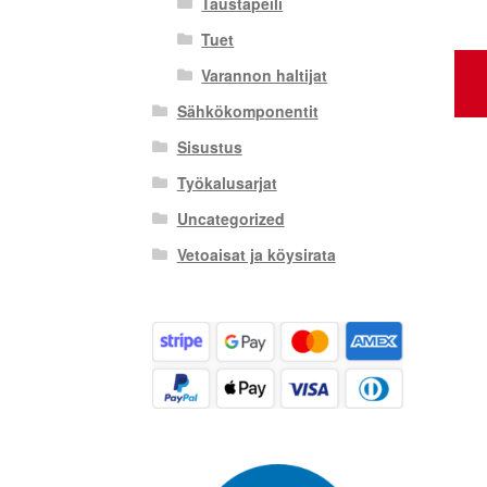
Taustapeili
Tuet
Varannon haltijat
Sähkökomponentit
Sisustus
Työkalusarjat
Uncategorized
Vetoaisat ja köysirata