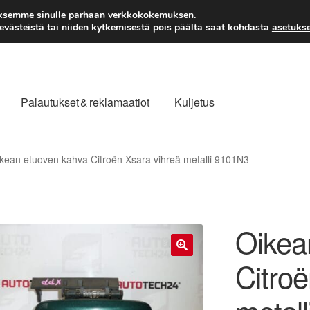
TOIMITUS alkaen 7 EUR
aksemme sinulle parhaan verkkokokemuksen.
västeistä tai niiden kytkemisestä pois päältä saat kohdasta
asetukse
Palautukset & reklamaatiot
Kuljetus
laajuinen toimitus
Maksut
Meistä
Ota yhteyttä
kean etuoven kahva Citroën Xsara vihreä metalli 9101N3
äytäntö
Tilini
Valitukset
Oikea
Citroë
🔍