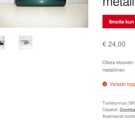
metal
Ilmoita kun
€
24,00
Oikea etuoven
metallinen
Varasto lop
Tuotetunnus (SK
Osastot:
Ovenka
Avainsanat tuott