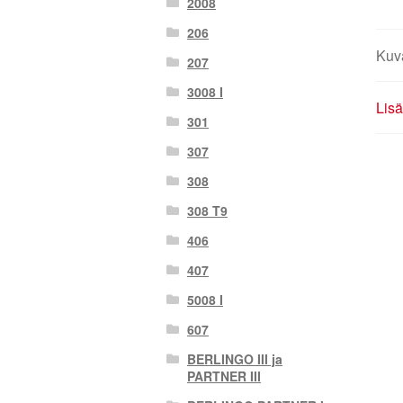
2008
206
Kuv
207
3008 I
Lisä
301
307
308
308 T9
406
407
5008 I
607
BERLINGO III ja
PARTNER III