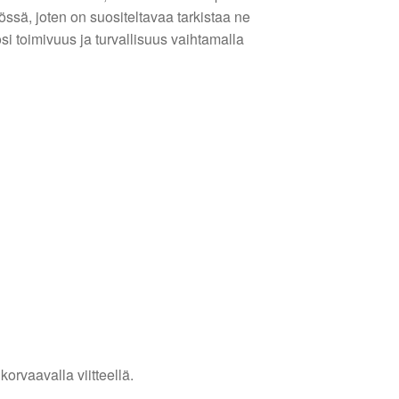
össä, joten on suositeltavaa tarkistaa ne
si toimivuus ja turvallisuus vaihtamalla
6
orvaavalla viitteellä.