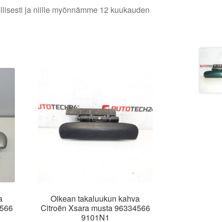
lellisesti ja niille myönnämme 12 kuukauden
a
Oikean takaluukun kahva
4566
Citroën Xsara musta 96334566
9101N1