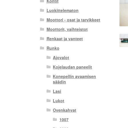
Kontit
Luokittelematon
Moottori - osat ja tarvikkeet
Moottorit, vaihteistot
Renkaat ja vanteet
Runko
Ajovalot
Kojelaudan paneelit
Konepellin avaamisen
säädin
Lasi
Lukot
Ovenkahvat
1007