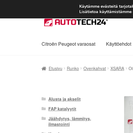
Käytämme evästeitä tarjot
Lisätietoa käyttämistämme e
Siirry
Siirry
navigointiin
sisältöön
Citroën Peugeot varaosat
Käyttöehdot
Etusivu
Kärry
Käyttöehdot
Kuljetus
Maailman
Etusivu
Runko
Ovenkahvat
XSARA
Oi
Reklamaatiomenettely
Tarkista
Tietosuojak
Alusta ja akselit
FAP katalyytit
Jäähdytys, lämmitys,
ilmastointi