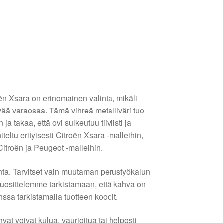
n Xsara on erinomainen valinta, mikäli
ävää varaosaa. Tämä vihreä metalliväri tuo
ja takaa, että ovi sulkeutuu tiiviisti ja
iteltu erityisesti Citroën Xsara -malleihin,
itroën ja Peugeot -malleihin.
nta. Tarvitset vain muutaman perustyökalun
Suosittelemme tarkistamaan, että kahva on
ssa tarkistamalla tuotteen koodit.
t voivat kulua, vaurioitua tai helposti