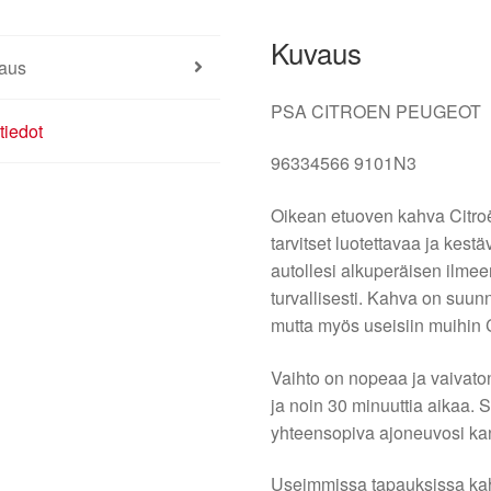
Kuvaus
aus
PSA CITROEN PEUGEOT
tiedot
96334566 9101N3
Oikean etuoven kahva Citroë
tarvitset luotettavaa ja kest
autollesi alkuperäisen ilmeen 
turvallisesti. Kahva on suunn
mutta myös useisiin muihin C
Vaihto on nopeaa ja vaivato
ja noin 30 minuuttia aikaa. 
yhteensopiva ajoneuvosi kan
Useimmissa tapauksissa kahva