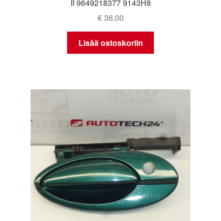
II 9649218377 9143H8
€
36,00
Lisää ostoskoriin