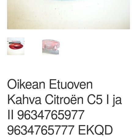
Ota yhteyttä
Reklamaatiomenettely
Tarkista
Tietosuojakäytäntö
Oikean Etuoven
Tilini
Kahva Citroën C5 I ja
Valitukset
II 9634765977
9634765777 EKQD