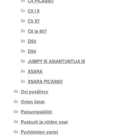
C4 PICASSO
C5 I II
C5 X7
C8 ja 807
DS3
DS4
JUMPY III ASIANTUNTIJA III
XSARA
XSARA PICASSO
Ovi pysähtyy
Ovien listat
Paisuntasäiliöt
Puskurit ja niiden osat
Pyyhkimien varret