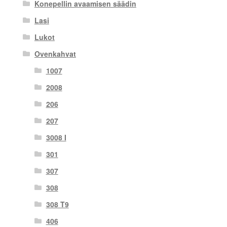
Konepellin avaamisen säädin
Lasi
Lukot
Ovenkahvat
1007
2008
206
207
3008 I
301
307
308
308 T9
406