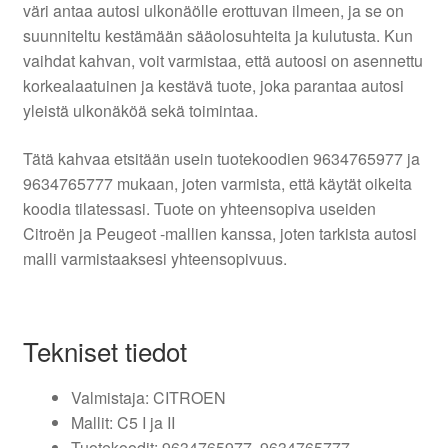
väri antaa autosi ulkonäölle erottuvan ilmeen, ja se on
suunniteltu kestämään sääolosuhteita ja kulutusta. Kun
vaihdat kahvan, voit varmistaa, että autoosi on asennettu
korkealaatuinen ja kestävä tuote, joka parantaa autosi
yleistä ulkonäköä sekä toimintaa.
Tätä kahvaa etsitään usein tuotekoodien 9634765977 ja
9634765777 mukaan, joten varmista, että käytät oikeita
koodia tilatessasi. Tuote on yhteensopiva useiden
Citroën ja Peugeot -mallien kanssa, joten tarkista autosi
malli varmistaaksesi yhteensopivuus.
Tekniset tiedot
Valmistaja: CITROEN
Mallit: C5 I ja II
Tuotekoodit: 9634765977, 9634765777