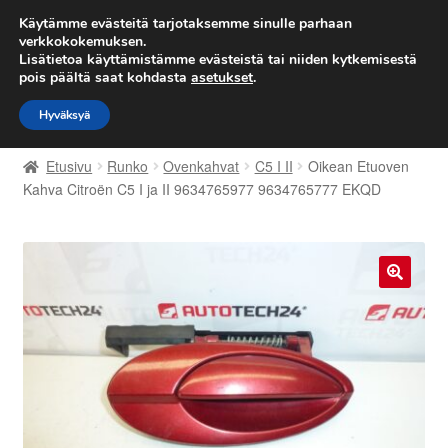
TOIMITUS alkaen 7 EUR
Käytämme evästeitä tarjotaksemme sinulle parhaan
verkkokokemuksen.
Lisätietoa käyttämistämme evästeistä tai niiden kytkemisestä
Siirry
Siirry
Valikko
pois päältä saat kohdasta
asetukset
.
navigointiin
sisältöön
Hyväksyä
Etusivu
Etusivu
Runko
Ovenkahvat
C5 I II
Oikean Etuoven
Kärry
Kahva Citroën C5 I ja II 9634765977 9634765777 EKQD
Käyttöehdot
Kuljetus
🔍
Maailmanlaajuinen toimitus
Maksut
Meistä