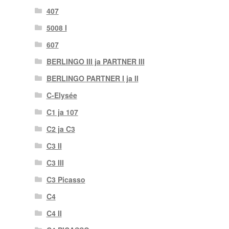
407
5008 I
607
BERLINGO III ja PARTNER III
BERLINGO PARTNER I ja II
C-Elysée
C1 ja 107
C2 ja C3
C3 II
C3 III
C3 Picasso
C4
C4 II