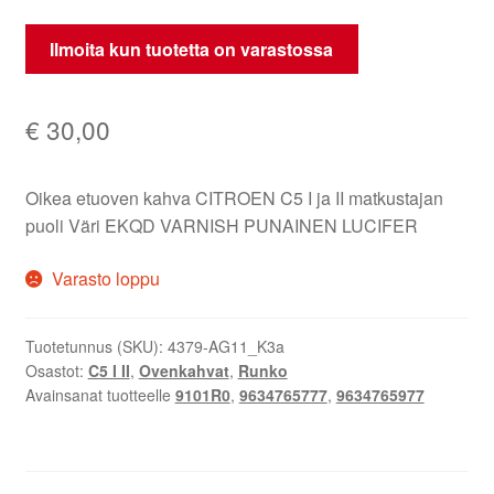
Ilmoita kun tuotetta on varastossa
€
30,00
Oikea etuoven kahva CITROEN C5 I ja II matkustajan
puoli Väri EKQD VARNISH PUNAINEN LUCIFER
Varasto loppu
Tuotetunnus (SKU):
4379-AG11_K3a
Osastot:
C5 I II
,
Ovenkahvat
,
Runko
Avainsanat tuotteelle
9101R0
,
9634765777
,
9634765977