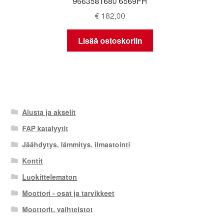
9663581680 6569FH
€
182,00
Lisää ostoskoriin
Alusta ja akselit
FAP katalyytit
Jäähdytys, lämmitys, ilmastointi
Kontit
Luokittelematon
Moottori - osat ja tarvikkeet
Moottorit, vaihteistot