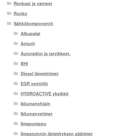
Renkaat ja vanteet
Runko
Sähkökomponentit
Alkupalat
Anturit
Autoradiot ja tarvikkeet.
BHI
Diesel lämmittimet
EGR venttiilit
HYDROACTIVE yksikkö
Ikkunanohjain
Ikkunanvetimet
Ilmapumppu
Ilmastoinnin lämmityksen säätimet