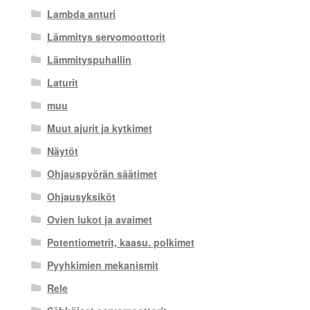
Lambda anturi
Lämmitys servomoottorit
Lämmityspuhallin
Laturit
muu
Muut ajurit ja kytkimet
Näytöt
Ohjauspyörän säätimet
Ohjausyksiköt
Ovien lukot ja avaimet
Potentiometrit, kaasu. polkimet
Pyyhkimien mekanismit
Rele