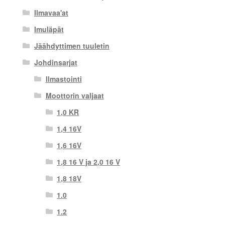
Ilmavaa'at
Imuläpät
Jäähdyttimen tuuletin
Johdinsarjat
Ilmastointi
Moottorin valjaat
1,0 KR
1,4 16V
1,6 16V
1,8 16 V ja 2,0 16 V
1,8 18V
1.0
1.2