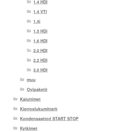
1.4 HDI
1.4 VTI
1.4i
1.5 HDi
1.6 HDI
2.0 HDI
2.2 HDI
3.0 HDI
muu
Ovipaketit
Kaiuttimet
Kierroslukumittarit
Kondensaattori START STOP
Kytkimet