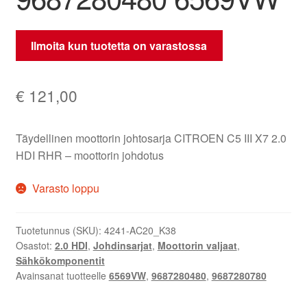
Ilmoita kun tuotetta on varastossa
€
121,00
Täydellinen moottorin johtosarja CITROEN C5 III X7 2.0
HDI RHR – moottorin johdotus
Varasto loppu
Tuotetunnus (SKU):
4241-AC20_K38
Osastot:
2.0 HDI
,
Johdinsarjat
,
Moottorin valjaat
,
Sähkökomponentit
Avainsanat tuotteelle
6569VW
,
9687280480
,
9687280780