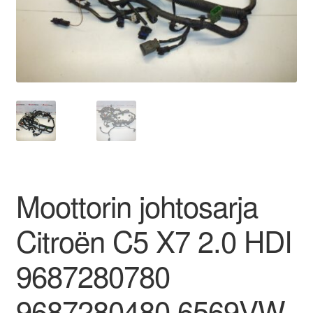
Ota yhteyttä
Reklamaatiomenettely
Tarkista
Tietosuojakäytäntö
Tilini
Moottorin johtosarja
Valitukset
Citroën C5 X7 2.0 HDI
9687280780
9687280480 6569VW