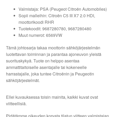
Valmistaja: PSA (Peugeot Citroën Automobiles)
Sopii malleihin: Citroën C5 III X7 2.0 HDI,
moottorikoodi RHR
Tuotekoodit: 9687280780, 9687280480
Muut numerot: 6569VW
Tämä johtosarja takaa moottorin sähköjärjestelmän
luotettavan toiminnan ja parantaa ajoneuvon yleistä
suorituskykyä. Tuote on helppo asentaa
ammattitaitoiselle asentajalle tai kokeneelle
harrastajalle, joka tuntee Citroënin ja Peugeotin
sähköjärjestelmät.
Ellei kuvauksessa toisin mainita, kaikki kuvat ovat
viitteellisiä.
Pidätämme oikeuden korvata tilatun viitteen valmistajan