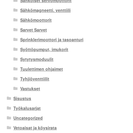
Sähköiset servomoottorit
Sähkömagneetti. venttiili
Sähkömoottorit
Sarvet Sarvet
Sprinklerimoottori ja tasoanturi
Syöttöpumput, imukorit
Sytytysmoduulit
Tuulettimen ohjaimet
Tyhjiöventtiilit
Vastukset
Sisustus
Työkalusarjat
Uncategorized
Vetoaisat ja köysirata