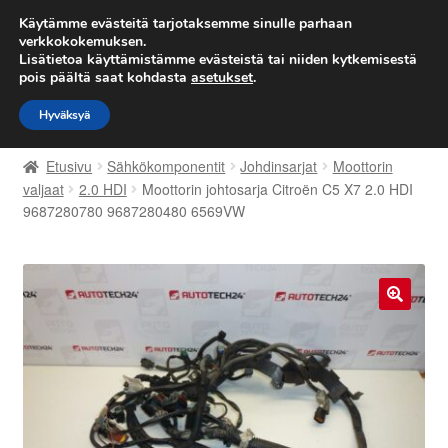
TOIMITUS alkaen 7 EUR
Käytämme evästeitä tarjotaksemme sinulle parhaan
verkkokokemuksen.
Lisätietoa käyttämistämme evästeistä tai niiden kytkemisestä
Siirry
Siirry
Valikko
pois päältä saat kohdasta
asetukset
.
navigointiin
sisältöön
Hyväksyä
Etusivu
Etusivu
Sähkökomponentit
Johdinsarjat
Moottorin
Kärry
valjaat
2.0 HDI
Moottorin johtosarja Citroën C5 X7 2.0 HDI
9687280780 9687280480 6569VW
Käyttöehdot
Kuljetus
🔍
Maailmanlaajuinen toimitus
Maksut
Meistä