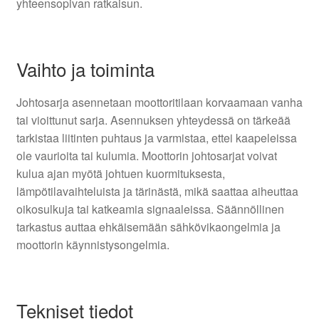
yhteensopivan ratkaisun.
Vaihto ja toiminta
Johtosarja asennetaan moottoritilaan korvaamaan vanha
tai vioittunut sarja. Asennuksen yhteydessä on tärkeää
tarkistaa liitinten puhtaus ja varmistaa, ettei kaapeleissa
ole vaurioita tai kulumia. Moottorin johtosarjat voivat
kulua ajan myötä johtuen kuormituksesta,
lämpötilavaihteluista ja tärinästä, mikä saattaa aiheuttaa
oikosulkuja tai katkeamia signaaleissa. Säännöllinen
tarkastus auttaa ehkäisemään sähkövikaongelmia ja
moottorin käynnistysongelmia.
Tekniset tiedot