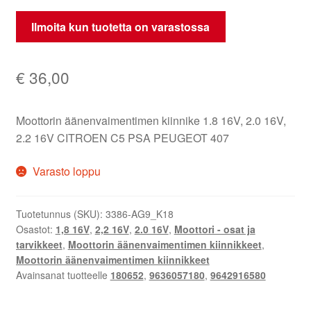
Ilmoita kun tuotetta on varastossa
€
36,00
Moottorin äänenvaimentimen kiinnike 1.8 16V, 2.0 16V,
2.2 16V CITROEN C5 PSA PEUGEOT 407
Varasto loppu
Tuotetunnus (SKU):
3386-AG9_K18
Osastot:
1,8 16V
,
2,2 16V
,
2.0 16V
,
Moottori - osat ja
tarvikkeet
,
Moottorin äänenvaimentimen kiinnikkeet
,
Moottorin äänenvaimentimen kiinnikkeet
Avainsanat tuotteelle
180652
,
9636057180
,
9642916580