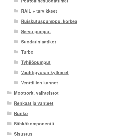
Polttoainesuodattimet
RAIL + tarvikkeet
Ruiskutuspumppu. korkea
Servo pumput
Suodatinlaatikot
Turbo
Tyhjiöpumput
Vauhtipyörän kytkimet
Venttiilien kannet
Moottorit, vaihteistot
Renkaat ja vanteet
Runko
Sähkökomponentit
Sisustus