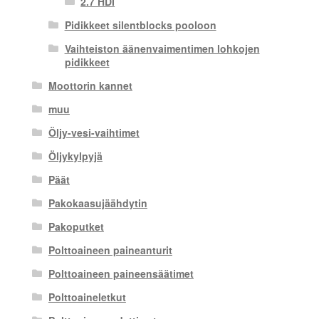
2.7 HDI
Pidikkeet silentblocks pooloon
Vaihteiston äänenvaimentimen lohkojen
pidikkeet
Moottorin kannet
muu
Öljy-vesi-vaihtimet
Öljykylpyjä
Päät
Pakokaasujäähdytin
Pakoputket
Polttoaineen paineanturit
Polttoaineen paineensäätimet
Polttoaineletkut