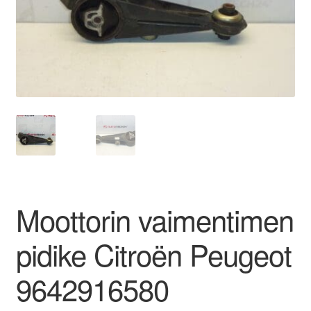
Ota yhteyttä
Reklamaatiomenettely
Tarkista
Tietosuojakäytäntö
Tilini
Moottorin vaimentimen
Valitukset
pidike Citroën Peugeot
9642916580