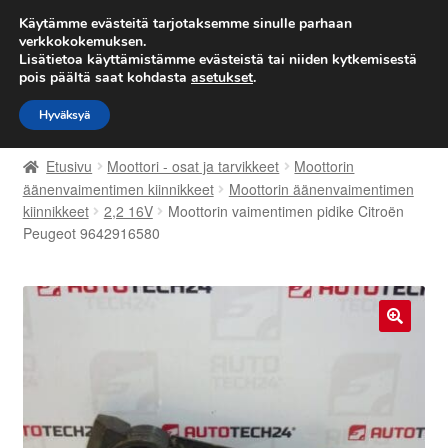
TOIMITUS alkaen 7 EUR
Käytämme evästeitä tarjotaksemme sinulle parhaan
verkkokokemuksen.
Lisätietoa käyttämistämme evästeistä tai niiden kytkemisestä
Siirry
Siirry
Valikko
pois päältä saat kohdasta
asetukset
.
navigointiin
sisältöön
Hyväksyä
Etusivu
Etusivu
Moottori - osat ja tarvikkeet
Moottorin
Kärry
äänenvaimentimen kiinnikkeet
Moottorin äänenvaimentimen
kiinnikkeet
2,2 16V
Moottorin vaimentimen pidike Citroën
Peugeot 9642916580
Käyttöehdot
Kuljetus
Maailmanlaajuinen toimitus
🔍
Maksut
Meistä