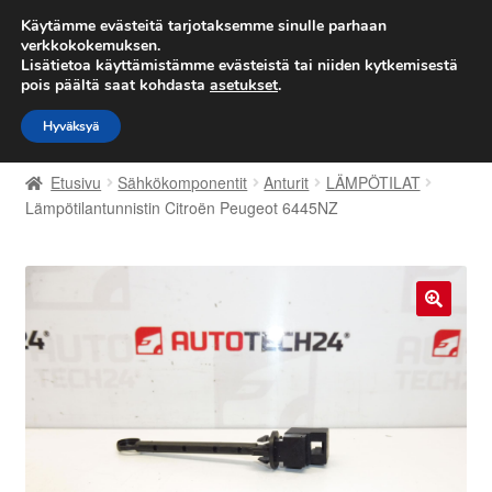
TOIMITUS alkaen 7 EUR
Käytämme evästeitä tarjotaksemme sinulle parhaan
verkkokokemuksen.
Lisätietoa käyttämistämme evästeistä tai niiden kytkemisestä
Siirry
Siirry
Valikko
pois päältä saat kohdasta
asetukset
.
navigointiin
sisältöön
Hyväksyä
Etusivu
Etusivu
Sähkökomponentit
Anturit
LÄMPÖTILAT
Kärry
Lämpötilantunnistin Citroën Peugeot 6445NZ
Käyttöehdot
Kuljetus
🔍
Maailmanlaajuinen toimitus
Maksut
Meistä