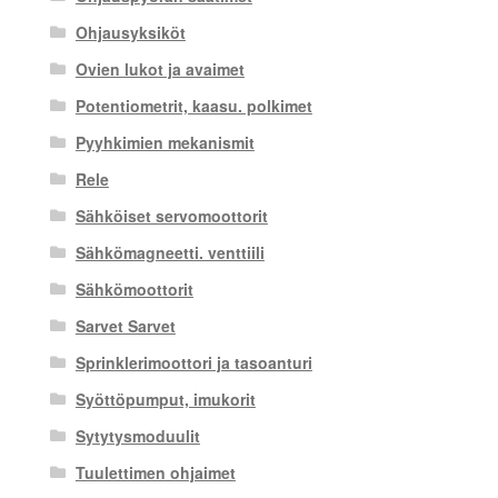
Ohjausyksiköt
Ovien lukot ja avaimet
Potentiometrit, kaasu. polkimet
Pyyhkimien mekanismit
Rele
Sähköiset servomoottorit
Sähkömagneetti. venttiili
Sähkömoottorit
Sarvet Sarvet
Sprinklerimoottori ja tasoanturi
Syöttöpumput, imukorit
Sytytysmoduulit
Tuulettimen ohjaimet