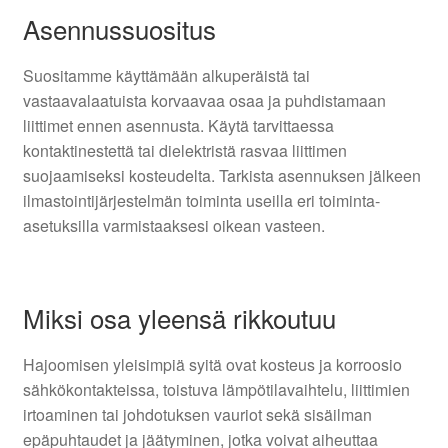
Asennussuositus
Suositamme käyttämään alkuperäistä tai
vastaavalaatuista korvaavaa osaa ja puhdistamaan
liittimet ennen asennusta. Käytä tarvittaessa
kontaktinestettä tai dielektristä rasvaa liittimen
suojaamiseksi kosteudelta. Tarkista asennuksen jälkeen
ilmastointijärjestelmän toiminta useilla eri toiminta-
asetuksilla varmistaaksesi oikean vasteen.
Miksi osa yleensä rikkoutuu
Hajoomisen yleisimpiä syitä ovat kosteus ja korroosio
sähkökontakteissa, toistuva lämpötilavaihtelu, liittimien
irtoaminen tai johdotuksen vauriot sekä sisäilman
epäpuhtaudet ja jäätyminen, jotka voivat aiheuttaa