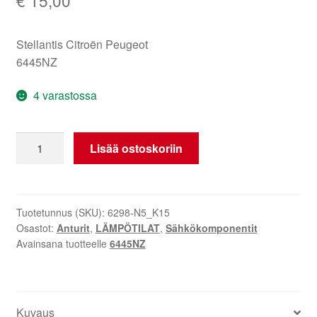
Stellantis Citroën Peugeot
6445NZ
4 varastossa
Lämpötilantunnistin
Lisää ostoskoriin
Citroën
Peugeot
6445NZ
määrä
Tuotetunnus (SKU):
6298-N5_K15
Osastot:
Anturit
,
LÄMPÖTILAT
,
Sähkökomponentit
Avainsana tuotteelle
6445NZ
Kuvaus