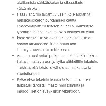
aloittamista sähköiskujen ja oikosulkujen
välttämiseksi.
Pääsy anturiin tapahtuu usein kojelaudan tai
hansikaslokeron purkamisen kautta
ilmastointilaitteen kotelon alueella. Valmistele
työrauha ja tarvittavat muovipuristimet tai pultit.
Irrota sähköliitin varovasti ja merkitse liittimen
asento tarvittaessa. Irrota anturi sen
kiinnitysruuvista tai pidikkeestä.
Asenna uusi anturi paikoilleen, kiristä kiinnikkeet
tiukasti mutta varoen ja kytke sähköliitin takaisin.
Tarkista, että johdot eivät ole puristuksissa tai
vaurioituneet.
Kytke akku takaisin ja suorita toiminnallinen
tarkistus: tarkista ilmastoinnin toiminta ja
mahdolliset ohjausyksikön vikakoodit.