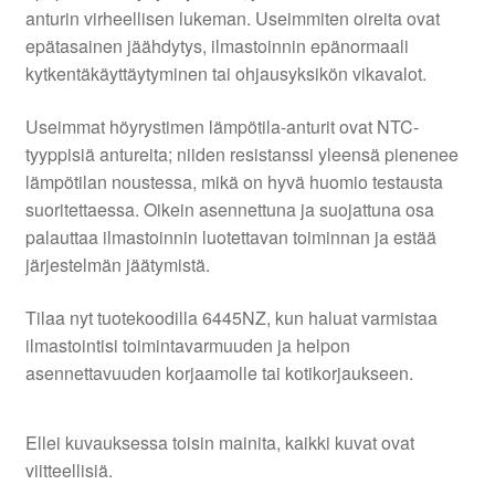
anturin virheellisen lukeman. Useimmiten oireita ovat
epätasainen jäähdytys, ilmastoinnin epänormaali
kytkentäkäyttäytyminen tai ohjausyksikön vikavalot.
Useimmat höyrystimen lämpötila-anturit ovat NTC-
tyyppisiä antureita; niiden resistanssi yleensä pienenee
lämpötilan noustessa, mikä on hyvä huomio testausta
suoritettaessa. Oikein asennettuna ja suojattuna osa
palauttaa ilmastoinnin luotettavan toiminnan ja estää
järjestelmän jäätymistä.
Tilaa nyt tuotekoodilla 6445NZ, kun haluat varmistaa
ilmastointisi toimintavarmuuden ja helpon
asennettavuuden korjaamolle tai kotikorjaukseen.
Ellei kuvauksessa toisin mainita, kaikki kuvat ovat
viitteellisiä.