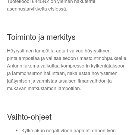
Tuotekoodi 6445NZ on yleinen hakutermi
asennustarvikkeita etsiessä.
Toiminto ja merkitys
Höyrystimen lämpötila-anturi valvoo höyrystimen
pintalämpötilaa ja välittää tiedon ilmastointinohjaukselle.
Anturin lukema vaikuttaa kompressorin kytkentäjaksoon
ja lämmönsiirron hallintaan, mikä estää höyrystimen
jäätymisen ja varmistaa tasaisen ilmanvaihdon ja
mukavan matkustamon lämpötilan.
Vaihto-ohjeet
Kytke akun negatiivinen napa irti ennen työn