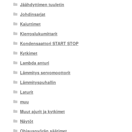
Jäähdyttimen tuuletin
Johdinsarjat
Kaiuttimet
Kierroslukumittarit
Kondensaattori START STOP
Kytkimet
Lambda anturi
Lämmitys servomoottorit
Lämmityspuhallin
Laturit
muu
Muut ajurit ja kytkimet
Näytöt
Ohjauspyörän säätimet