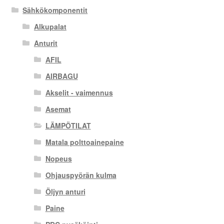
Sähkökomponentit
Alkupalat
Anturit
AFIL
AIRBAGU
Akselit - vaimennus
Asemat
LÄMPÖTILAT
Matala polttoainepaine
Nopeus
Ohjauspyörän kulma
Öljyn anturi
Paine