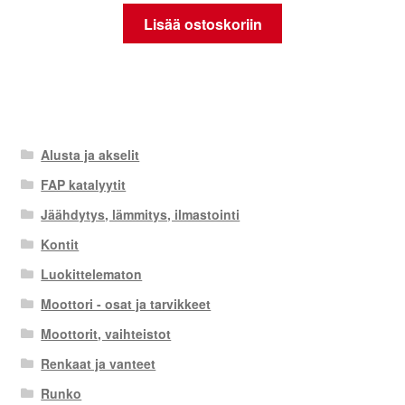
Lisää ostoskoriin
Alusta ja akselit
FAP katalyytit
Jäähdytys, lämmitys, ilmastointi
Kontit
Luokittelematon
Moottori - osat ja tarvikkeet
Moottorit, vaihteistot
Renkaat ja vanteet
Runko