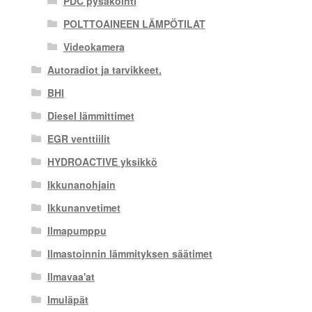
PDC pysäköinti
POLTTOAINEEN LÄMPÖTILAT
Videokamera
Autoradiot ja tarvikkeet.
BHI
Diesel lämmittimet
EGR venttiilit
HYDROACTIVE yksikkö
Ikkunanohjain
Ikkunanvetimet
Ilmapumppu
Ilmastoinnin lämmityksen säätimet
Ilmavaa'at
Imuläpät