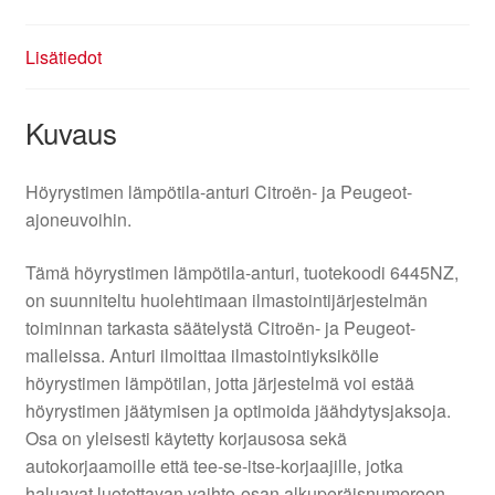
Lisätiedot
Kuvaus
Höyrystimen lämpötila-anturi Citroën- ja Peugeot-
ajoneuvoihin.
Tämä höyrystimen lämpötila-anturi, tuotekoodi 6445NZ,
on suunniteltu huolehtimaan ilmastointijärjestelmän
toiminnan tarkasta säätelystä Citroën- ja Peugeot-
malleissa. Anturi ilmoittaa ilmastointiyksikölle
höyrystimen lämpötilan, jotta järjestelmä voi estää
höyrystimen jäätymisen ja optimoida jäähdytysjaksoja.
Osa on yleisesti käytetty korjausosa sekä
autokorjaamoille että tee-se-itse-korjaajille, jotka
haluavat luotettavan vaihto-osan alkuperäisnumeroon