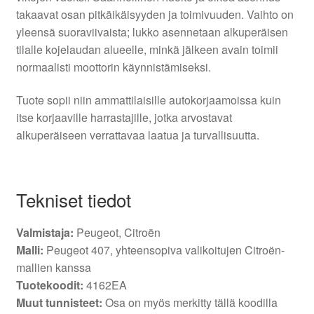
takaavat osan pitkäikäisyyden ja toimivuuden. Vaihto on
yleensä suoraviivaista; lukko asennetaan alkuperäisen
tilalle kojelaudan alueelle, minkä jälkeen avain toimii
normaalisti moottorin käynnistämiseksi.
Tuote sopii niin ammattilaisille autokorjaamoissa kuin
itse korjaaville harrastajille, jotka arvostavat
alkuperäiseen verrattavaa laatua ja turvallisuutta.
Tekniset tiedot
Valmistaja:
Peugeot, Citroën
Malli:
Peugeot 407, yhteensopiva valikoitujen Citroën-
mallien kanssa
Tuotekoodit:
4162EA
Muut tunnisteet:
Osa on myös merkitty tällä koodilla