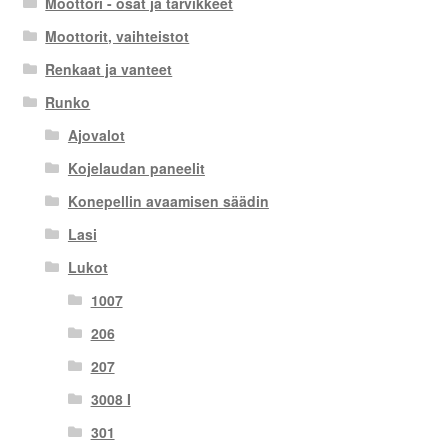
Moottori - osat ja tarvikkeet
Moottorit, vaihteistot
Renkaat ja vanteet
Runko
Ajovalot
Kojelaudan paneelit
Konepellin avaamisen säädin
Lasi
Lukot
1007
206
207
3008 I
301