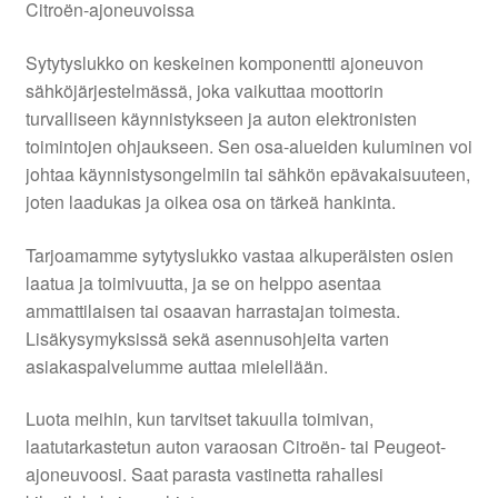
Citroën-ajoneuvoissa
Sytytyslukko on keskeinen komponentti ajoneuvon
sähköjärjestelmässä, joka vaikuttaa moottorin
turvalliseen käynnistykseen ja auton elektronisten
toimintojen ohjaukseen. Sen osa-alueiden kuluminen voi
johtaa käynnistysongelmiin tai sähkön epävakaisuuteen,
joten laadukas ja oikea osa on tärkeä hankinta.
Tarjoamamme sytytyslukko vastaa alkuperäisten osien
laatua ja toimivuutta, ja se on helppo asentaa
ammattilaisen tai osaavan harrastajan toimesta.
Lisäkysymyksissä sekä asennusohjeita varten
asiakaspalvelumme auttaa mielellään.
Luota meihin, kun tarvitset takuulla toimivan,
laatutarkastetun auton varaosan Citroën- tai Peugeot-
ajoneuvoosi. Saat parasta vastinetta rahallesi