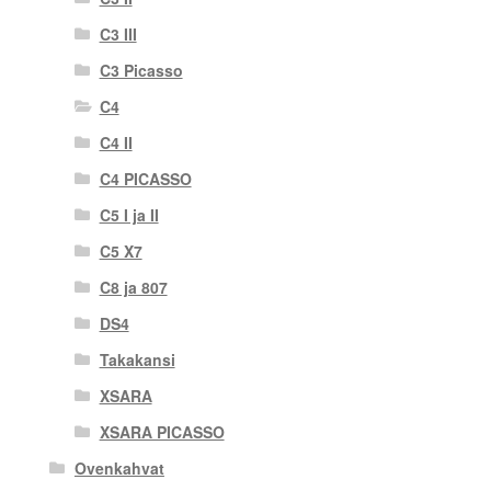
C3 III
C3 Picasso
C4
C4 II
C4 PICASSO
C5 I ja II
C5 X7
C8 ja 807
DS4
Takakansi
XSARA
XSARA PICASSO
Ovenkahvat