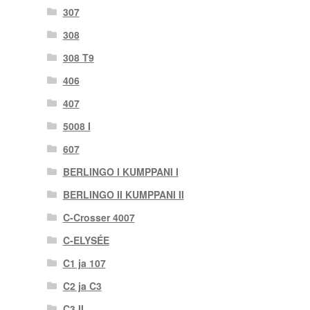
307
308
308 T9
406
407
5008 I
607
BERLINGO I KUMPPANI I
BERLINGO II KUMPPANI II
C-Crosser 4007
C-ELYSÉE
C1 ja 107
C2 ja C3
C3 II