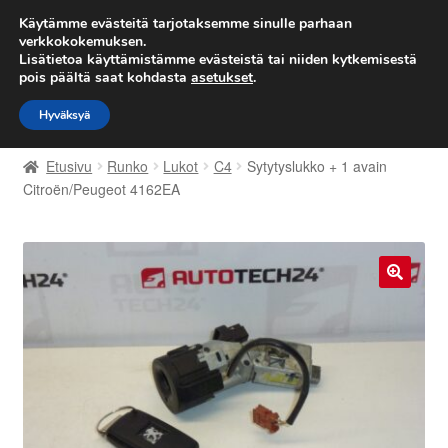
TOIMITUS alkaen 7 EUR
Käytämme evästeitä tarjotaksemme sinulle parhaan
verkkokokemuksen.
Lisätietoa käyttämistämme evästeistä tai niiden kytkemisestä
Siirry
Siirry
Valikko
pois päältä saat kohdasta
asetukset
.
navigointiin
sisältöön
Hyväksyä
Etusivu
Etusivu
Runko
Lukot
C4
Sytytyslukko + 1 avain
Kärry
Citroën/Peugeot 4162EA
Käyttöehdot
Kuljetus
🔍
Maailmanlaajuinen toimitus
Maksut
Meistä