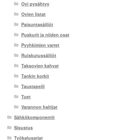
Ovi pysähtyy
Ovien listat
Paisuntasäiliöt
Puskurit ja niiden osat
Pyyhkimien varret
Ruiskutussäiliöt
Takaovien kahvat
Tankin korkit
Taustapeili
Tuet
Varannon haltijat
Sähkökomponentit
Sisustus
Työkalusarjat