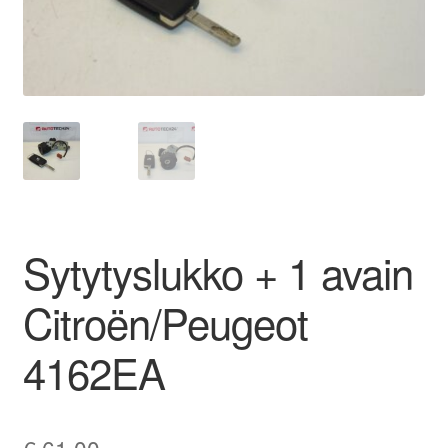
Ota yhteyttä
Reklamaatiomenettely
Tarkista
Tietosuojakäytäntö
Sytytyslukko + 1 avain
Tilini
Citroën/Peugeot
Valitukset
4162EA
€
61,00