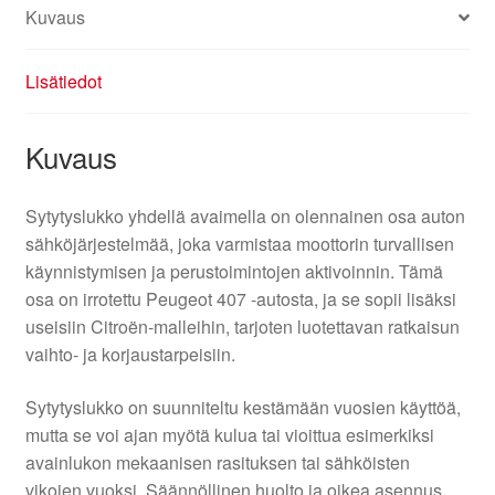
Kuvaus
Lisätiedot
Kuvaus
Sytytyslukko yhdellä avaimella on olennainen osa auton
sähköjärjestelmää, joka varmistaa moottorin turvallisen
käynnistymisen ja perustoimintojen aktivoinnin. Tämä
osa on irrotettu Peugeot 407 -autosta, ja se sopii lisäksi
useisiin Citroën-malleihin, tarjoten luotettavan ratkaisun
vaihto- ja korjaustarpeisiin.
Sytytyslukko on suunniteltu kestämään vuosien käyttöä,
mutta se voi ajan myötä kulua tai vioittua esimerkiksi
avainlukon mekaanisen rasituksen tai sähköisten
vikojen vuoksi. Säännöllinen huolto ja oikea asennus