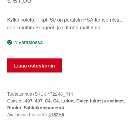
Kytkinkotelo, 1 kpl. Se on peräisin PSA-konsernista,
sopii muihin Peugeot- ja Citroën-malleihin.
1 varastossa
Sytytyslukko
Lisää ostoskoriin
+
1
avain
Citroën/Peugeot
Tuotetunnus (SKU):
4722-I8_K14
Osastot:
407
,
407
,
C4
,
C4
,
Lukot
,
Ovien lukot ja avaimet
,
4162EA
Runko
,
Sähkökomponentit
määrä
Avainsana tuotteelle
4162EA