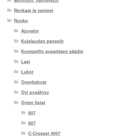
Moottorit, vaihteistot
Renkaat ja vanteet
Runko
Ajovalot
Kojelaudan paneelit
Konepellin avaamisen säädin
Lasi
Lukot
Ovenkahvat
Ovi pysähtyy
Ovien listat
807
807
C-Crosser 4007