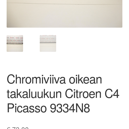
Ota yhteyttä
Reklamaatiomenettely
Tarkista
Tietosuojakäytäntö
Chromiviiva oikean
Tilini
takaluukun Citroen C4
Valitukset
Picasso 9334N8
€
73,00