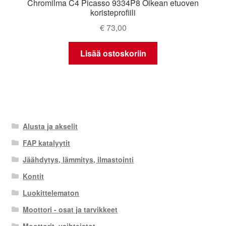
Chromilma C4 Picasso 9334P8 Oikean etuoven
koristeprofiili
€
73,00
Lisää ostoskoriin
Alusta ja akselit
FAP katalyytit
Jäähdytys, lämmitys, ilmastointi
Kontit
Luokittelematon
Moottori - osat ja tarvikkeet