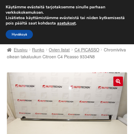
TOIMITUS alkaen 7 EUR
Käytämme evästeitä tarjotaksemme sinulle parhaan
verkkokokemuksen.
Lisätietoa käyttämistämme evästeistä tai niiden kytkemisestä
Siirry
Siirry
Valikko
pois päältä saat kohdasta
asetukset
.
navigointiin
sisältöön
Hyväksyä
Etusivu
Etusivu
Runko
Ovien listat
C4 PICASSO
Chromiviiva
Kärry
oikean takaluukun Citroen C4 Picasso 9334N8
Käyttöehdot
Kuljetus
🔍
Maailmanlaajuinen toimitus
Maksut
Meistä