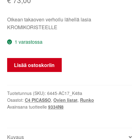
Oikean takaoven verhoilu lähellä lasia
KROMIKORISTEELLE
1 varastossa
Chromiviiva
Lisää ostoskoriin
oikean
takaluukun
Citroen
C4
Tuotetunnus (SKU):
6445-AC17_K48a
Osastot:
C4 PICASSO
,
Ovien listat
,
Runko
Picasso
Avainsana tuotteelle
9334N8
9334N8
määrä
Kuvaus