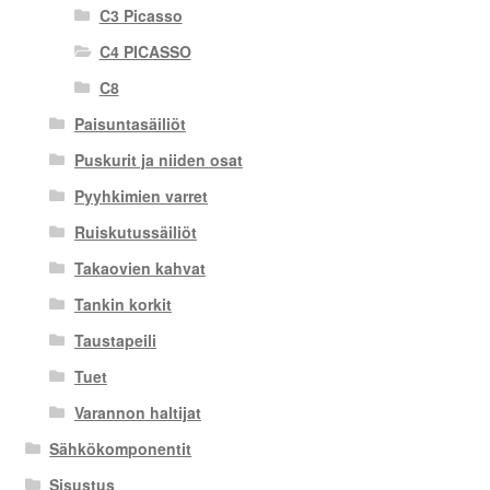
C3 Picasso
C4 PICASSO
C8
Paisuntasäiliöt
Puskurit ja niiden osat
Pyyhkimien varret
Ruiskutussäiliöt
Takaovien kahvat
Tankin korkit
Taustapeili
Tuet
Varannon haltijat
Sähkökomponentit
Sisustus