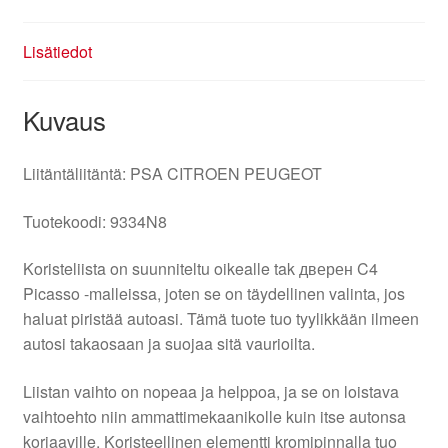
Lisätiedot
Kuvaus
Liitäntäliitäntä: PSA CITROEN PEUGEOT
Tuotekoodi: 9334N8
Koristeliista on suunniteltu oikealle tak дверен C4
Picasso -malleissa, joten se on täydellinen valinta, jos
haluat piristää autoasi. Tämä tuote tuo tyylikkään ilmeen
autosi takaosaan ja suojaa sitä vaurioilta.
Liistan vaihto on nopeaa ja helppoa, ja se on loistava
vaihtoehto niin ammattimekaanikolle kuin itse autonsa
korjaaville. Koristeellinen elementti kromipinnalla tuo