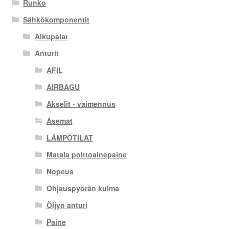
Runko
Sähkökomponentit
Alkupalat
Anturit
AFIL
AIRBAGU
Akselit - vaimennus
Asemat
LÄMPÖTILAT
Matala polttoainepaine
Nopeus
Ohjauspyörän kulma
Öljyn anturi
Paine