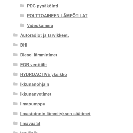
PDC pysäköinti
POLTTOAINEEN LÄMPÖTILAT
Videokamera
Autoradiot ja tarvikkeet.
BHI
Diesel lämmittimet
EGR venttiilit
HYDROACTIVE yksikkö
Ikkunanohjain
Ikkunanvetimet
Ilmapumppu
Ilmastoinnin lämmityksen säätimet
Ilmavaa'at