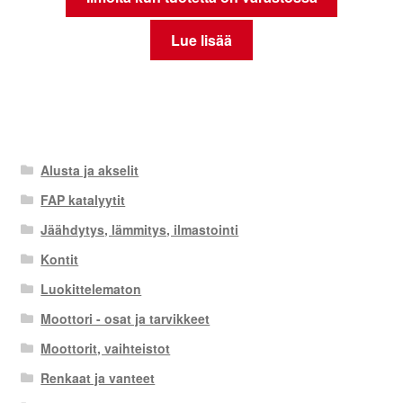
Lue lisää
Alusta ja akselit
FAP katalyytit
Jäähdytys, lämmitys, ilmastointi
Kontit
Luokittelematon
Moottori - osat ja tarvikkeet
Moottorit, vaihteistot
Renkaat ja vanteet