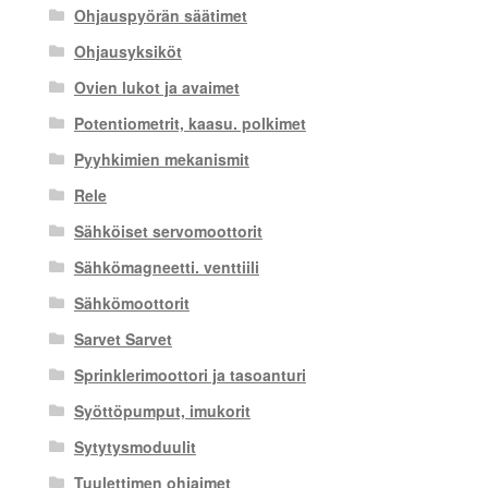
Ohjauspyörän säätimet
Ohjausyksiköt
Ovien lukot ja avaimet
Potentiometrit, kaasu. polkimet
Pyyhkimien mekanismit
Rele
Sähköiset servomoottorit
Sähkömagneetti. venttiili
Sähkömoottorit
Sarvet Sarvet
Sprinklerimoottori ja tasoanturi
Syöttöpumput, imukorit
Sytytysmoduulit
Tuulettimen ohjaimet