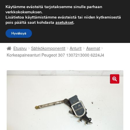
TOIMITUS alkaen 7 EUR
Käytämme evästeitä tarjotaksemme sinulle parhaan
verkkokokemuksen.
Lisätietoa käyttämistämme evästeistä tai niiden kytkemisestä
Siirry
Siirry
Valikko
pois päältä saat kohdasta
asetukset
.
navigointiin
sisältöön
Hyväksyä
Etusivu
Etusivu
Sähkökomponentit
Anturit
Asemat
Kärry
Korkeapaineanturi Peugeot 307 1307213000 6224J4
Käyttöehdot
Kuljetus
🔍
Maailmanlaajuinen toimitus
Maksut
Meistä