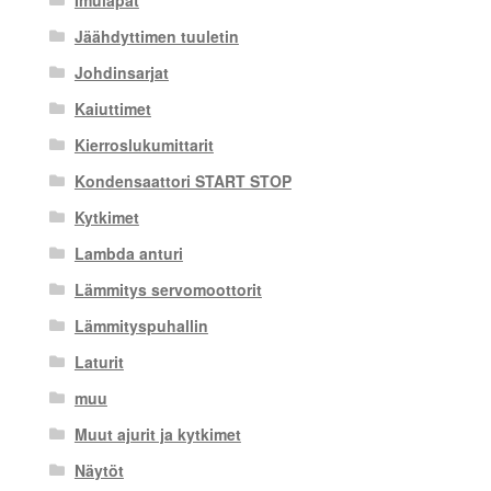
Imuläpät
Jäähdyttimen tuuletin
Johdinsarjat
Kaiuttimet
Kierroslukumittarit
Kondensaattori START STOP
Kytkimet
Lambda anturi
Lämmitys servomoottorit
Lämmityspuhallin
Laturit
muu
Muut ajurit ja kytkimet
Näytöt