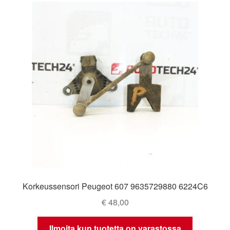
Korkeussensori Peugeot 607 9635729880 6224C6
€
48,00
Ilmoita kun tuotetta on varastossa