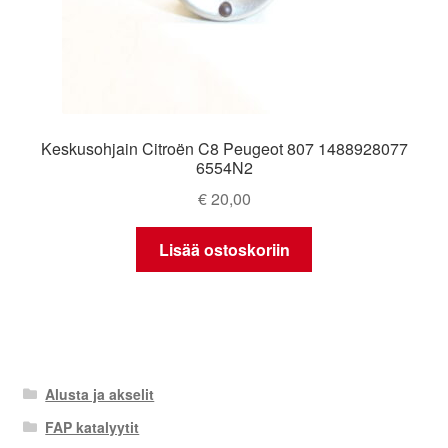
Keskusohjain Citroën C8 Peugeot 807 1488928077
6554N2
€
20,00
Lisää ostoskoriin
Alusta ja akselit
FAP katalyytit