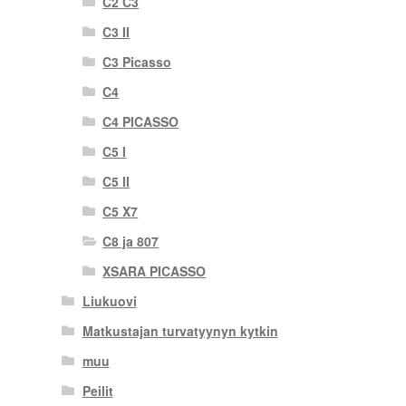
C2 C3
C3 II
C3 Picasso
C4
C4 PICASSO
C5 I
C5 II
C5 X7
C8 ja 807
XSARA PICASSO
Liukuovi
Matkustajan turvatyynyn kytkin
muu
Peilit