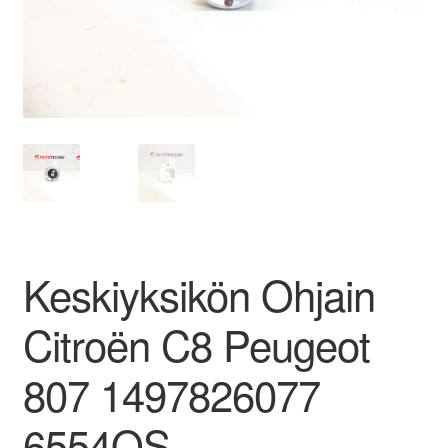
Ota yhteyttä
Reklamaatiomenettely
Tarkista
Tietosuojakäytäntö
Tilini
Keskiyksikön Ohjain
Valitukset
Citroën C8 Peugeot
807 1497826077
6554QS