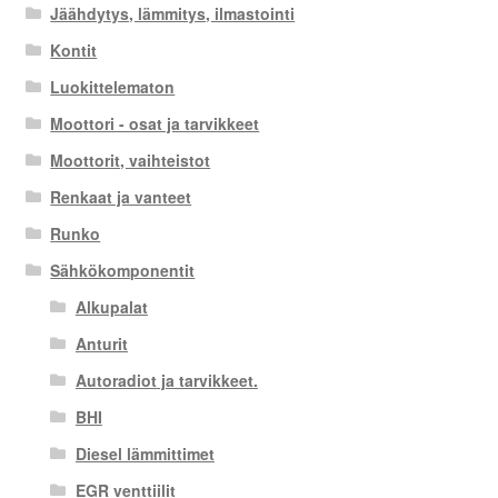
Jäähdytys, lämmitys, ilmastointi
Kontit
Luokittelematon
Moottori - osat ja tarvikkeet
Moottorit, vaihteistot
Renkaat ja vanteet
Runko
Sähkökomponentit
Alkupalat
Anturit
Autoradiot ja tarvikkeet.
BHI
Diesel lämmittimet
EGR venttiilit