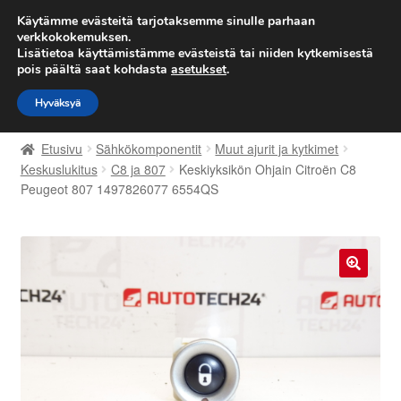
TOIMITUS alkaen 7 EUR
Käytämme evästeitä tarjotaksemme sinulle parhaan
verkkokokemuksen.
Lisätietoa käyttämistämme evästeistä tai niiden kytkemisestä
Siirry
Siirry
Valikko
pois päältä saat kohdasta
asetukset
.
navigointiin
sisältöön
Hyväksyä
Etusivu
Etusivu
Sähkökomponentit
Muut ajurit ja kytkimet
Kärry
Keskuslukitus
C8 ja 807
Keskiyksikön Ohjain Citroën C8
Peugeot 807 1497826077 6554QS
Käyttöehdot
Kuljetus
🔍
Maailmanlaajuinen toimitus
Maksut
Meistä