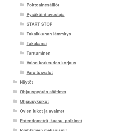
Polttoainesäiliöt
Pysäköintiavustaja
START STOP
Takaikkunan lämmitys
Takakansi
Tarttuminen
Valon korkeuden korjaus
Varoitusvalot
Näytöt
Ohjauspyörän säätimet
Ohjausyksiköt
Ovien lukot ja avaimet
Potentiometrit, kaasu. polkimet
Pyyhkimien mekanismit