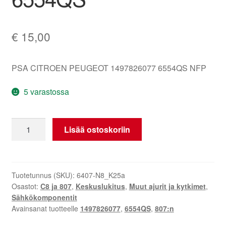
€
15,00
PSA CITROEN PEUGEOT 1497826077 6554QS NFP
5 varastossa
Keskiyksikön
Lisää ostoskoriin
Ohjain
Citroën
C8
Peugeot
Tuotetunnus (SKU):
6407-N8_K25a
Osastot:
C8 ja 807
,
Keskuslukitus
,
Muut ajurit ja kytkimet
,
807
Sähkökomponentit
1497826077
Avainsanat tuotteelle
1497826077
,
6554QS
,
807:n
6554QS
määrä