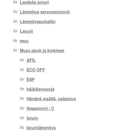
Lambda anturi
Lämmitys servomoottorit
Lämmityspuhallin
Laturit
muu
Muut ajurit ja kytkimet
AFIL
ECO OFF
ESP
häikäisysuoja
Hämärä sisällä. valaistus
Ilmastointi / C
Istuin
Istuinlämmitys