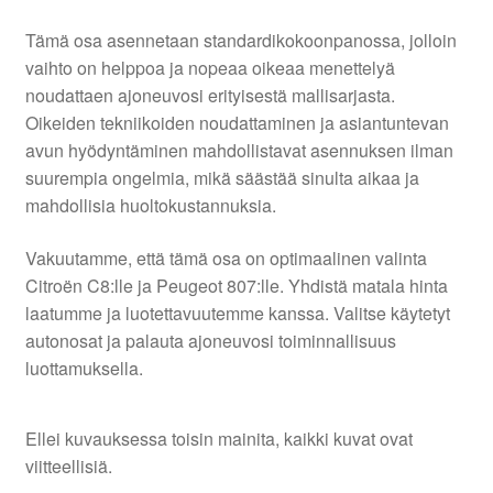
Tämä osa asennetaan standardikokoonpanossa, jolloin
vaihto on helppoa ja nopeaa oikeaa menettelyä
noudattaen ajoneuvosi erityisestä mallisarjasta.
Oikeiden tekniikoiden noudattaminen ja asiantuntevan
avun hyödyntäminen mahdollistavat asennuksen ilman
suurempia ongelmia, mikä säästää sinulta aikaa ja
mahdollisia huoltokustannuksia.
Vakuutamme, että tämä osa on optimaalinen valinta
Citroën C8:lle ja Peugeot 807:lle. Yhdistä matala hinta
laatumme ja luotettavuutemme kanssa. Valitse käytetyt
autonosat ja palauta ajoneuvosi toiminnallisuus
luottamuksella.
Ellei kuvauksessa toisin mainita, kaikki kuvat ovat
viitteellisiä.