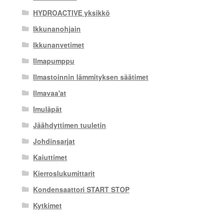
HYDROACTIVE yksikkö
Ikkunanohjain
Ikkunanvetimet
Ilmapumppu
Ilmastoinnin lämmityksen säätimet
Ilmavaa'at
Imuläpät
Jäähdyttimen tuuletin
Johdinsarjat
Kaiuttimet
Kierroslukumittarit
Kondensaattori START STOP
Kytkimet