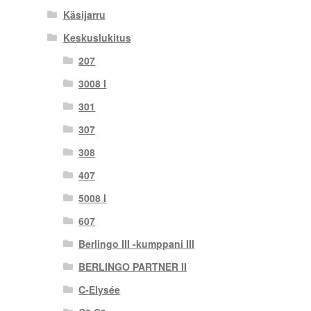
Käsijarru
Keskuslukitus
207
3008 I
301
307
308
407
5008 I
607
Berlingo III -kumppani III
BERLINGO PARTNER II
C-Elysée