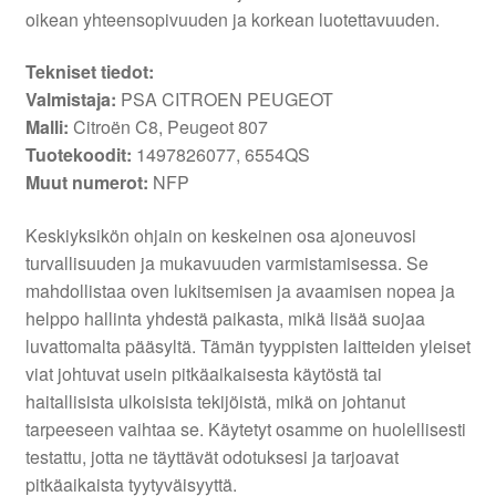
oikean yhteensopivuuden ja korkean luotettavuuden.
Tekniset tiedot:
Valmistaja:
PSA CITROEN PEUGEOT
Malli:
Citroën C8, Peugeot 807
Tuotekoodit:
1497826077, 6554QS
Muut numerot:
NFP
Keskiyksikön ohjain on keskeinen osa ajoneuvosi
turvallisuuden ja mukavuuden varmistamisessa. Se
mahdollistaa oven lukitsemisen ja avaamisen nopea ja
helppo hallinta yhdestä paikasta, mikä lisää suojaa
luvattomalta pääsyltä. Tämän tyyppisten laitteiden yleiset
viat johtuvat usein pitkäaikaisesta käytöstä tai
haitallisista ulkoisista tekijöistä, mikä on johtanut
tarpeeseen vaihtaa se. Käytetyt osamme on huolellisesti
testattu, jotta ne täyttävät odotuksesi ja tarjoavat
pitkäaikaista tyytyväisyyttä.