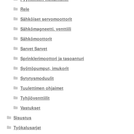
Rele
Sähköiset servomoottorit
Sähkömagneetti. venttiili
Sähkömoottorit
Sarvet Sarvet
Sprinklerimoottori ja tasoanturi
Syöttöpumput, imukorit
Sytytysmoduulit
Tuulettimen ohjaimet
Tyhjiöventtiilit
Vastukset
Sisustus
Työkalusarjat