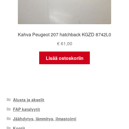
Kahva Peugeot 207 hatchback KGZD 8742L0
€
61,00
Lisää ostoskoriin
Alusta ja akselit
FAP katalyytit
Jäähdytys, lämmitys, ilmastointi
Kontit