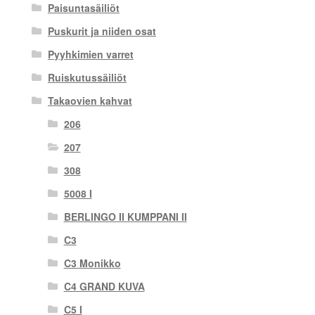
Paisuntasäiliöt
Puskurit ja niiden osat
Pyyhkimien varret
Ruiskutussäiliöt
Takaovien kahvat
206
207
308
5008 I
BERLINGO II KUMPPANI II
C3
C3 Monikko
C4 GRAND KUVA
C5 I