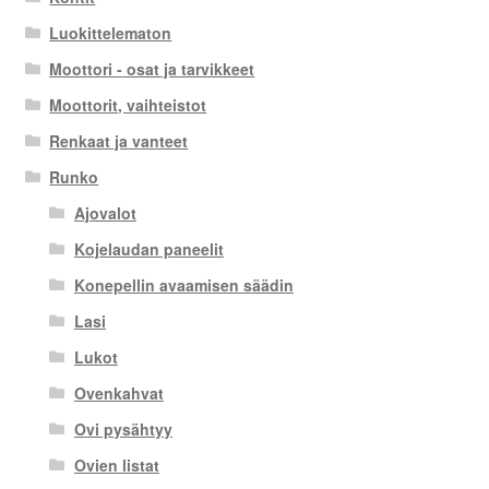
Luokittelematon
Moottori - osat ja tarvikkeet
Moottorit, vaihteistot
Renkaat ja vanteet
Runko
Ajovalot
Kojelaudan paneelit
Konepellin avaamisen säädin
Lasi
Lukot
Ovenkahvat
Ovi pysähtyy
Ovien listat