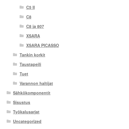
C5 II
C8
C8 ja 807
XSARA
XSARA PICASSO
Tankin korkit
Taustapeili
Tuet
Varannon haltijat
Sähkökomponentit
Sisustus
Työkalusarjat
Uncategorized