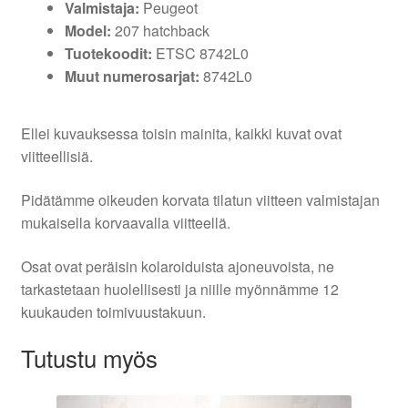
Valmistaja:
Peugeot
Model:
207 hatchback
Tuotekoodit:
ETSC 8742L0
Muut numerosarjat:
8742L0
Ellei kuvauksessa toisin mainita, kaikki kuvat ovat
viitteellisiä.
Pidätämme oikeuden korvata tilatun viitteen valmistajan
mukaisella korvaavalla viitteellä.
Osat ovat peräisin kolaroiduista ajoneuvoista, ne
tarkastetaan huolellisesti ja niille myönnämme 12
kuukauden toimivuustakuun.
Tutustu myös