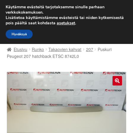
TOIMITUS alkaen 7 EUR
Käytämme evästeitä tarjotaksemme sinulle parhaan
verkkokokemuksen.
Lisätietoa käyttämistämme evästeistä tai niiden kytkemisestä
Siirry
Siirry
Valikko
pois päältä saat kohdasta
asetukset
.
navigointiin
sisältöön
Hyväksyä
Etusivu
Etusivu
Runko
Takaovien kahvat
207
Puskuri
Kärry
Peugeot 207 hatchback ETSC 8742L0
Käyttöehdot
Kuljetus
🔍
Maailmanlaajuinen toimitus
Maksut
Meistä