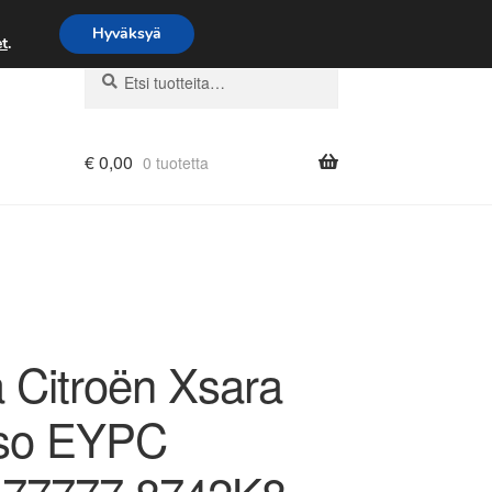
Hyväksyä
t
.
Etsi:
Haku
€
0,00
0 tuotetta
 Citroën Xsara
so EYPC