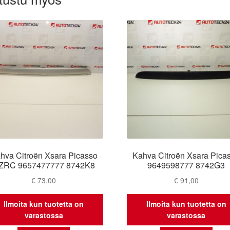
hva Citroën Xsara Picasso
Kahva Citroën Xsara Pica
ZRC 9657477777 8742K8
9649598777 8742G3
€
73,00
€
91,00
Ilmoita kun tuotetta on
Ilmoita kun tuotetta on
varastossa
varastossa