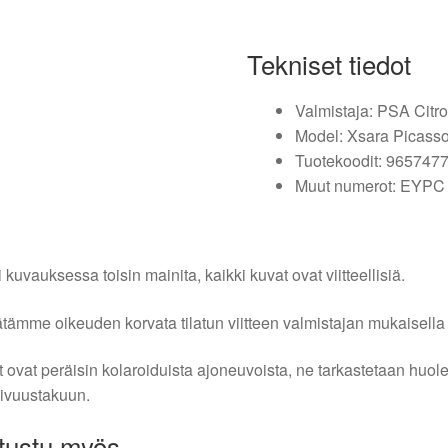
Tekniset tiedot
Valmistaja: PSA Citr
Model: Xsara Picass
Tuotekoodit: 965747
Muut numerot: EYPC
i kuvauksessa toisin mainita, kaikki kuvat ovat viitteellisiä.
tämme oikeuden korvata tilatun viitteen valmistajan mukaisella k
 ovat peräisin kolaroiduista ajoneuvoista, ne tarkastetaan huo
ivuustakuun.
tustu myös