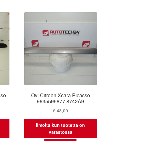
sso
Ovi Citroën Xsara Picasso
9635595877 8742A9
€
48,00
Ilmoita kun tuotetta on
varastossa