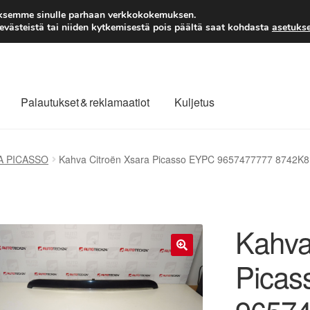
TOIMITUS alkaen 7 EUR
aksemme sinulle parhaan verkkokokemuksen.
västeistä tai niiden kytkemisestä pois päältä saat kohdasta
asetukse
Palautukset & reklamaatiot
Kuljetus
laajuinen toimitus
Maksut
Meistä
Ota yhteyttä
A PICASSO
Kahva Citroën Xsara Picasso EYPC 9657477777 8742K8
äytäntö
Tilini
Valitukset
Kahva
Picas
🔍