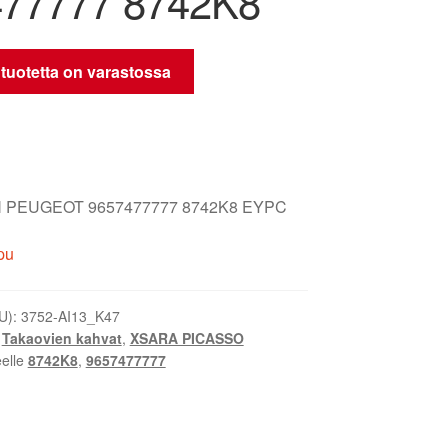
77777 8742K8
 tuotetta on varastossa
 PEUGEOT 9657477777 8742K8 EYPC
pu
U):
3752-AI13_K47
,
Takaovien kahvat
,
XSARA PICASSO
eelle
8742K8
,
9657477777