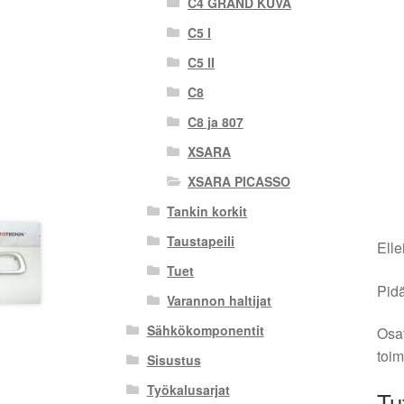
C4 GRAND KUVA
C5 I
C5 II
C8
C8 ja 807
XSARA
XSARA PICASSO
Tankin korkit
Taustapeili
Elle
Tuet
Pidä
Varannon haltijat
Sähkökomponentit
Osat
toim
Sisustus
Työkalusarjat
Tu