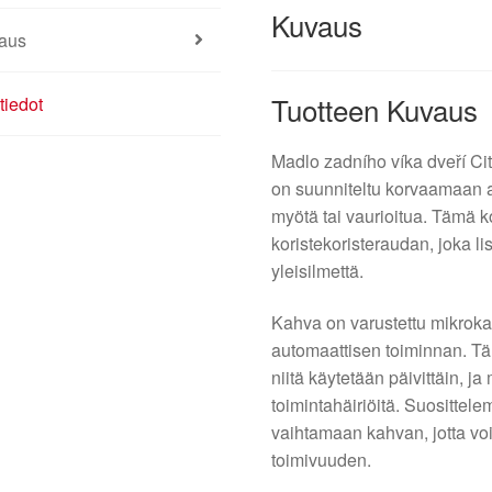
Kuvaus
aus
Tuotteen Kuvaus
tiedot
Madlo zadního víka dveří Ci
on suunniteltu korvaamaan a
myötä tai vaurioitua. Tämä 
koristekoristeraudan, joka l
yleisilmettä.
Kahva on varustettu mikrokat
automaattisen toiminnan. Täl
niitä käytetään päivittäin, 
toimintahäiriöitä. Suosittel
vaihtamaan kahvan, jotta voi
toimivuuden.