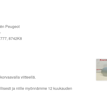
oën Peugeot
o
7777, 8742K8
orvaavalla viitteellä.
lellisesti ja niille myönnämme 12 kuukauden