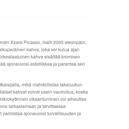
troën Xsara Picasso, malli 2005 eteenpäin,
lkuperäinen kahva, joka voi kulua ajan
korkealaatuinen kahva sisältää kromisen
isää ajoneuvosi estetiikkaa ja parantaa sen
kaisijalla, mikä mahdollistaa takaluukun
laiset kahvat voivat usein vaurioitua, koska
ja mikrokytkimen vikaantuminen voi aiheuttaa
emme tarkastamaan ja tarvittaessa
t varmistaa ajoneuvosi turvallisuuden ja