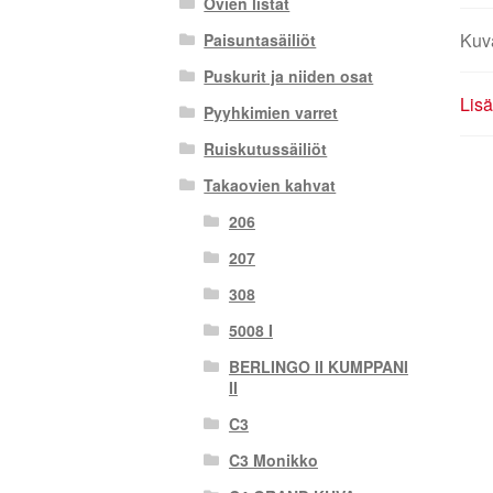
Ovien listat
Kuv
Paisuntasäiliöt
Puskurit ja niiden osat
Lisä
Pyyhkimien varret
Ruiskutussäiliöt
Takaovien kahvat
206
207
308
5008 I
BERLINGO II KUMPPANI
II
C3
C3 Monikko