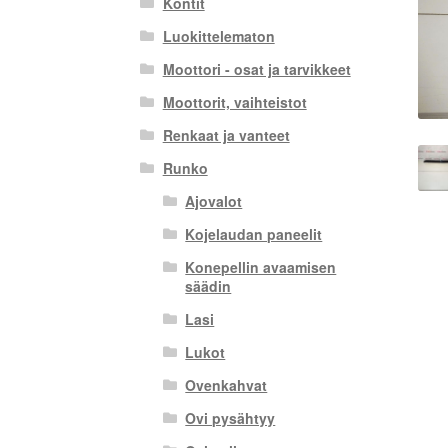
Kontit
Luokittelematon
Moottori - osat ja tarvikkeet
Moottorit, vaihteistot
Renkaat ja vanteet
Runko
Ajovalot
Kojelaudan paneelit
Konepellin avaamisen
säädin
Lasi
Lukot
Ovenkahvat
Ovi pysähtyy