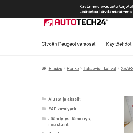
Käytämme evästeitä tarjot
Lisätietoa käyttämistämme e
Siirry
Siirry
navigointiin
sisältöön
Citroën Peugeot varaosat
Käyttöehdot
Etusivu
Kärry
Käyttöehdot
Kuljetus
Maailman
Etusivu
Runko
Takaovien kahvat
XSAR
Reklamaatiomenettely
Tarkista
Tietosuojak
Alusta ja akselit
FAP katalyytit
Jäähdytys, lämmitys,
ilmastointi