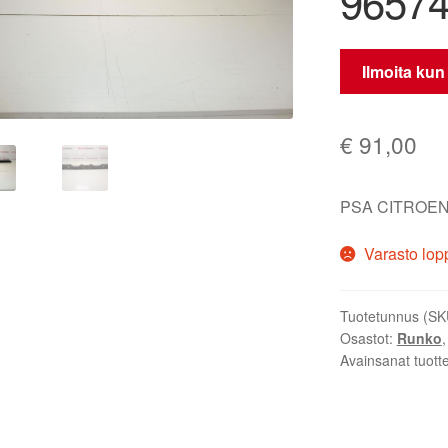
96574
Ilmoita kun
€
91,00
PSA CITROEN
Varasto lop
Tuotetunnus (SK
Osastot:
Runko
Avainsanat tuott