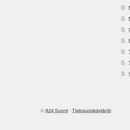
©
A24 Suomi
-
Tietosuojakäytäntö