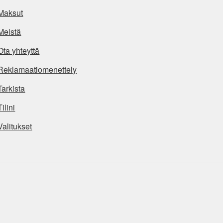
Maksut
Meistä
Ota yhteyttä
Reklamaatiomenettely
Tarkista
Tilini
Valitukset