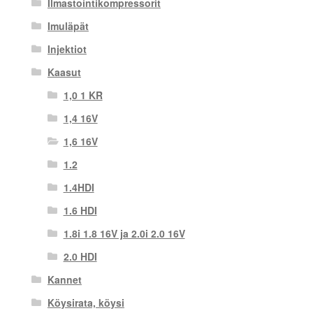
Ilmastointikompressorit
Imuläpät
Injektiot
Kaasut
1,0 1 KR
1,4 16V
1,6 16V
1.2
1.4HDI
1.6 HDI
1.8i 1.8 16V ja 2.0i 2.0 16V
2.0 HDI
Kannet
Köysirata, köysi