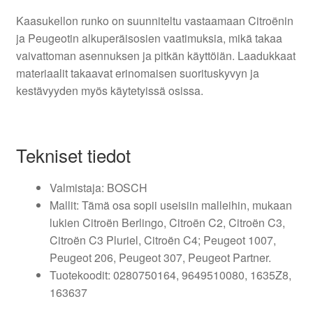
Kaasukellon runko on suunniteltu vastaamaan Citroënin
ja Peugeotin alkuperäisosien vaatimuksia, mikä takaa
vaivattoman asennuksen ja pitkän käyttöiän. Laadukkaat
materiaalit takaavat erinomaisen suorituskyvyn ja
kestävyyden myös käytetyissä osissa.
Tekniset tiedot
Valmistaja: BOSCH
Mallit: Tämä osa sopii useisiin malleihin, mukaan
lukien Citroën Berlingo, Citroën C2, Citroën C3,
Citroën C3 Pluriel, Citroën C4; Peugeot 1007,
Peugeot 206, Peugeot 307, Peugeot Partner.
Tuotekoodit: 0280750164, 9649510080, 1635Z8,
163637