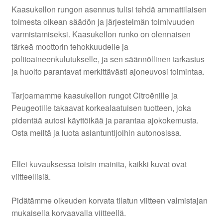
Kaasukellon rungon asennus tulisi tehdä ammattilaisen
toimesta oikean säädön ja järjestelmän toimivuuden
varmistamiseksi. Kaasukellon runko on olennaisen
tärkeä moottorin tehokkuudelle ja
polttoaineenkulutukselle, ja sen säännöllinen tarkastus
ja huolto parantavat merkittävästi ajoneuvosi toimintaa.
Tarjoamamme kaasukellon rungot Citroënille ja
Peugeotille takaavat korkealaatuisen tuotteen, joka
pidentää autosi käyttöikää ja parantaa ajokokemusta.
Osta meiltä ja luota asiantuntijoihin autonosissa.
Ellei kuvauksessa toisin mainita, kaikki kuvat ovat
viitteellisiä.
Pidätämme oikeuden korvata tilatun viitteen valmistajan
mukaisella korvaavalla viitteellä.