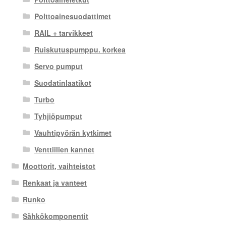
Polttoainesuodattimet
RAIL + tarvikkeet
Ruiskutuspumppu. korkea
Servo pumput
Suodatinlaatikot
Turbo
Tyhjiöpumput
Vauhtipyörän kytkimet
Venttiilien kannet
Moottorit, vaihteistot
Renkaat ja vanteet
Runko
Sähkökomponentit