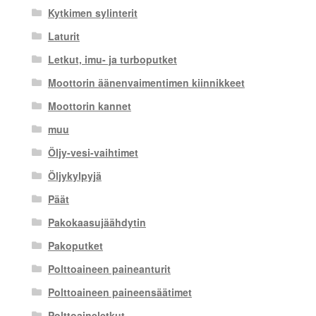
Kytkimen sylinterit
Laturit
Letkut, imu- ja turboputket
Moottorin äänenvaimentimen kiinnikkeet
Moottorin kannet
muu
Öljy-vesi-vaihtimet
Öljykylpyjä
Päät
Pakokaasujäähdytin
Pakoputket
Polttoaineen paineanturit
Polttoaineen paineensäätimet
Polttoaineletkut