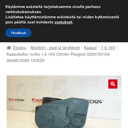
TOIMITUS alkaen 7 EUR
Käytämme evästeitä tarjotaksemme sinulle parhaan
verkkokokemuksen.
Lisätietoa käyttämistämme evästeistä tai niiden kytkemisestä
Siirry
Siirry
Valikko
pois päältä saat kohdasta
asetukset
.
navigointiin
sisältöön
Hyväksyä
Etusivu
Etusivu
Moottori - osat ja tarvikkeet
Kaasut
1,6 16V
Kärry
Kaasukellon runko 1.6 16V Citroën Peugeot 0280750164
9649510080 1635Z8
Käyttöehdot
Kuljetus
🔍
Maailmanlaajuinen toimitus
Maksut
Meistä