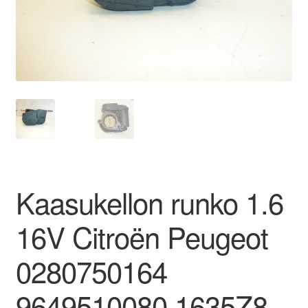
Ota yhteyttä
Reklamaatiomenettely
Tarkista
Tietosuojakäytäntö
Tilini
Kaasukellon runko 1.6
Valitukset
16V Citroën Peugeot
0280750164
9649510080 1635Z8