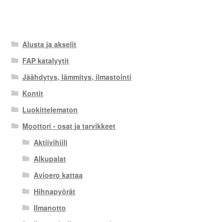
Alusta ja akselit
FAP katalyytit
Jäähdytys, lämmitys, ilmastointi
Kontit
Luokittelematon
Moottori - osat ja tarvikkeet
Aktiivihiili
Alkupalat
Avioero kattaa
Hihnapyörät
Ilmanotto