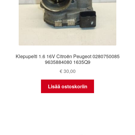
Klepupelti 1.6 16V Citroën Peugeot 0280750085
9635884080 1635Q9
€
30,00
Lisää ostoskoriin