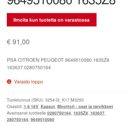
Ilmoita kun tuotetta on varastossa
€
91,00
PSA CITROEN PEUGEOT 9649510080 1635Z8
163637 0280750164
Varasto loppu
Tuotetunnus (SKU):
3254-I2_K17 M3250
Osastot:
1,6 16V
,
Kaasut
,
Moottori - osat ja tarvikkeet
Avainsanat tuotteelle
0280750164
,
1635Z8
,
163637
,
280750164
,
9649510080