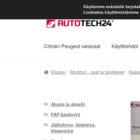
Käytämme evästeitä tarjot
Lisätietoa käyttämistämme e
Siirry
Siirry
navigointiin
sisältöön
Citroën Peugeot varaosat
Käyttöehdot
Etusivu
Kärry
Käyttöehdot
Kuljetus
Maailman
Etusivu
Moottori - osat ja tarvikkeet
Kaas
Reklamaatiomenettely
Tarkista
Tietosuojak
Alusta ja akselit
FAP katalyytit
Jäähdytys, lämmitys,
ilmastointi