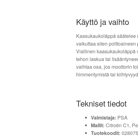
Käyttö ja vaihto
Kaasukaukoläppä säätelee m
vaikuttaa siten polttoaineen
Viallinen kaasukaukoläppä v
tehon laskua tai lisääntynee
vaihtaa osa, jos moottorin 
himmentymistä tai kiihtyvyyd
Tekniset tiedot
Valmistaja:
PSA
Mallit:
Citroën C1, P
Tuotekoodit:
028075