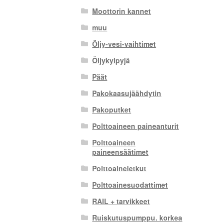
Moottorin kannet
muu
Öljy-vesi-vaihtimet
Öljykylpyjä
Päät
Pakokaasujäähdytin
Pakoputket
Polttoaineen paineanturit
Polttoaineen
paineensäätimet
Polttoaineletkut
Polttoainesuodattimet
RAIL + tarvikkeet
Ruiskutuspumppu. korkea