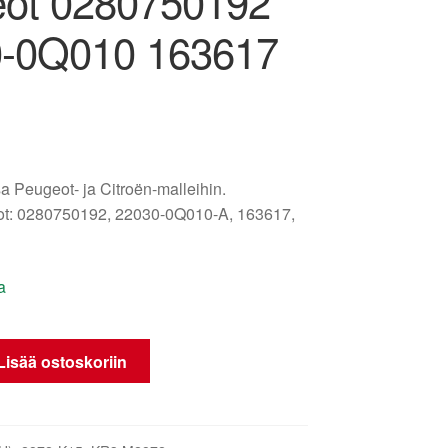
ot 0280750192
-0Q010 163617
a Peugeot- ja Citroën-malleihin.
t: 0280750192, 22030-0Q010-A, 163617,
a
Lisää ostoskoriin