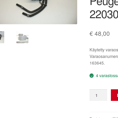
Peuge
22030
€
48,00
Käytetty varaos
Varaosanumero
163645.
4 varastoss
Käytetty
kaasuläppä
1,0
1KR