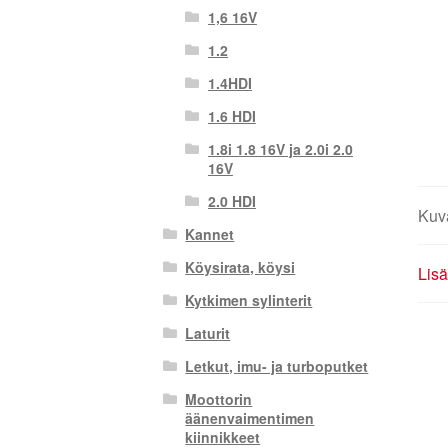
1,6 16V
1.2
1.4HDI
1.6 HDI
1.8i 1.8 16V ja 2.0i 2.0
16V
2.0 HDI
Kuv
Kannet
Köysirata, köysi
Lisä
Kytkimen sylinterit
Laturit
Letkut, imu- ja turboputket
Moottorin
äänenvaimentimen
kiinnikkeet