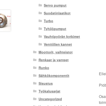
Servo pumput
Suodatinlaatikot
Turbo
Tyhjiöpumput
Vauhtipyörän kytkimet
Venttiilien kannet
Moottorit, vaihteistot
Renkaat ja vanteet
Runko
Elle
Sähkökomponentit
Sisustus
Pidä
Työkalusarjat
Osat
Uncategorized
toim