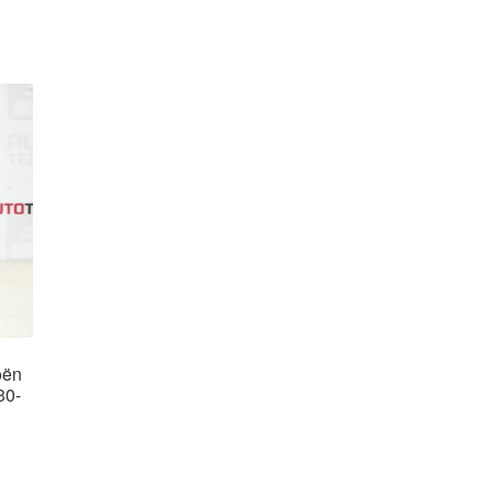
oën
30-