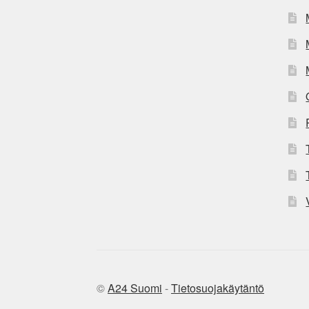
©
A24 Suomi
-
Tietosuojakäytäntö