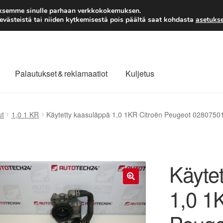
TOIMITUS alkaen 7 EUR
aksemme sinulle parhaan verkkokokemuksen.
västeistä tai niiden kytkemisestä pois päältä saat kohdasta
asetukse
Palautukset & reklamaatiot
Kuljetus
laajuinen toimitus
Maksut
Meistä
Ota yhteyttä
ut
1,0 1 KR
Käytetty kaasuläppä 1,0 1KR Citroën Peugeot 028075
äytäntö
Tilini
Valitukset
Käyte
1,0 1
🔍