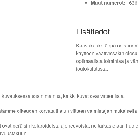
Muut numerot:
1636
Lisätiedot
Kaasukaukoläppä on suunnite
käyttöön vaativissakin olosu
optimaalista toimintaa ja vä
joutokulutusta.
i kuvauksessa toisin mainita, kaikki kuvat ovat viitteellisiä.
tämme oikeuden korvata tilatun viitteen valmistajan mukaisella k
 ovat peräisin kolaroiduista ajoneuvoista, ne tarkastetaan huo
ivuustakuun.