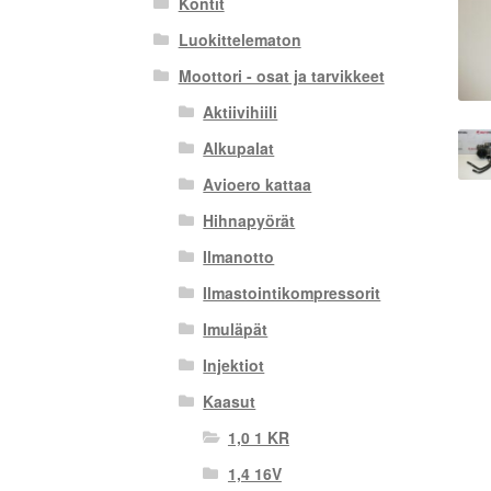
Kontit
Luokittelematon
Moottori - osat ja tarvikkeet
Aktiivihiili
Alkupalat
Avioero kattaa
Hihnapyörät
Ilmanotto
Ilmastointikompressorit
Imuläpät
Injektiot
Kaasut
1,0 1 KR
1,4 16V