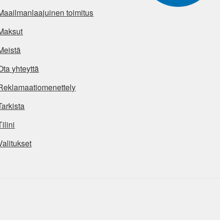
Maailmanlaajuinen toimitus
Maksut
Meistä
Ota yhteyttä
Reklamaatiomenettely
Tarkista
Tilini
Valitukset