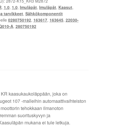
U):
2872-K15_KR3 M2872
R
,
1.0
,
1.0
,
Imuläpät
,
Imuläpät
,
Kaasut
,
ja tarvikkeet
,
Sähkökomponentit
eelle
0280750192
,
163617
,
163645
,
22030-
Q010-A
,
280750192
 1KR kaasukaukoläppään, joka on
ugeot 107 -malleihin automaattivaihteiston
 moottorin tehokkaan ilmanoton
aremman suorituskyvyn ja
 Kaasuläpän mukana ei tule letkuja.