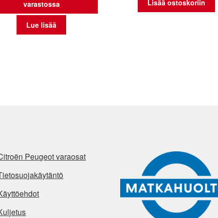
Lisää ostoskoriin
varastossa
Lue lisää
Citroën Peugeot varaosat
Tietosuojakäytäntö
Käyttöehdot
Kuljetus