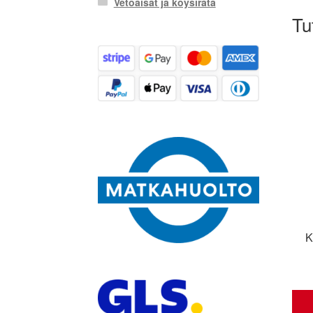
Vetoaisat ja köysirata
Tu
K