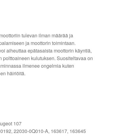
oottoriin tulevan ilman määrää ja
 palamiseen ja moottorin toimintaan.
oi aiheuttaa epätasaista moottorin käyntiä,
n polttoaineen kulutuksen. Suositeltavaa on
toiminnassa ilmenee ongelmia kuten
en häiriöitä.
eugeot 107
0192, 22030-0Q010-A, 163617, 163645