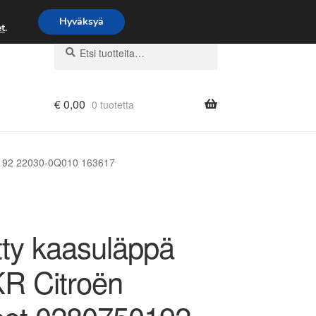
Hyväksyä
t
.
Etsi:
Haku
€
0,00
0 tuotetta
0192 22030-0Q010 163617
tty kaasuläppä
KR Citroën