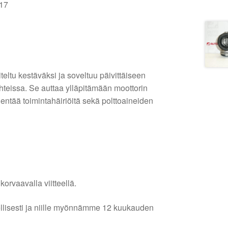
17
ltu kestäväksi ja soveltuu päivittäiseen
hteissa. Se auttaa ylläpitämään moottorin
hentää toimintahäiriöitä sekä polttoaineiden
orvaavalla viitteellä.
lellisesti ja niille myönnämme 12 kuukauden