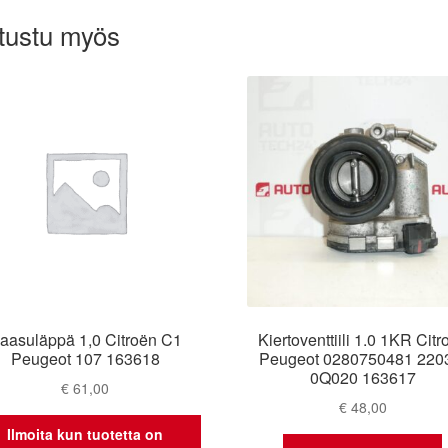
tustu myös
aasuläppä 1,0 Citroën C1
Kiertoventtiili 1.0 1KR Citr
Peugeot 107 163618
Peugeot 0280750481 220
0Q020 163617
€
61,00
€
48,00
Ilmoita kun tuotetta on