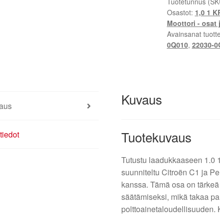
Citroën
Tuotetunnus (SK
Osastot:
1,0 1 K
Peugeot
Moottori - osat 
0280750192
Avainsanat tuott
22030-
0Q010
,
22030-0
0Q010
163617
määrä
Kuvaus
aus
Tuotekuvaus
tiedot
Tutustu laadukkaaseen 1.0
suunniteltu Citroën C1 ja Pe
kanssa. Tämä osa on tärkeä
säätämiseksi, mikä takaa p
polttoainetaloudellisuuden.