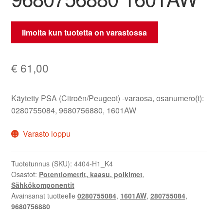
Ilmoita kun tuotetta on varastossa
€
61,00
Käytetty PSA (Citroën/Peugeot) -varaosa, osanumero(t):
0280755084, 9680756880, 1601AW
Varasto loppu
Tuotetunnus (SKU):
4404-H1_K4
Osastot:
Potentiometrit, kaasu. polkimet
,
Sähkökomponentit
Avainsanat tuotteelle
0280755084
,
1601AW
,
280755084
,
9680756880