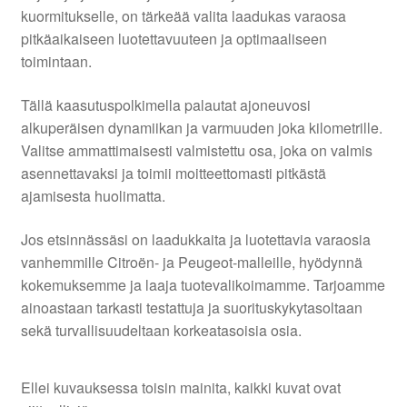
kuormitukselle, on tärkeää valita laadukas varaosa
pitkäaikaiseen luotettavuuteen ja optimaaliseen
toimintaan.
Tällä kaasutuspolkimella palautat ajoneuvosi
alkuperäisen dynamiikan ja varmuuden joka kilometrille.
Valitse ammattimaisesti valmistettu osa, joka on valmis
asennettavaksi ja toimii moitteettomasti pitkästä
ajamisesta huolimatta.
Jos etsinnässäsi on laadukkaita ja luotettavia varaosia
vanhemmille Citroën- ja Peugeot-malleille, hyödynnä
kokemuksemme ja laaja tuotevalikoimamme. Tarjoamme
ainoastaan tarkasti testattuja ja suorituskykytasoltaan
sekä turvallisuudeltaan korkeatasoisia osia.
Ellei kuvauksessa toisin mainita, kaikki kuvat ovat