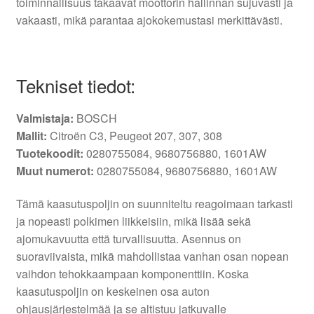
toiminnallisuus takaavat moottorin hallinnan sujuvasti ja
vakaasti, mikä parantaa ajokokemustasi merkittävästi.
Tekniset tiedot:
Valmistaja:
BOSCH
Mallit:
Citroën C3, Peugeot 207, 307, 308
Tuotekoodit:
0280755084, 9680756880, 1601AW
Muut numerot:
0280755084, 9680756880, 1601AW
Tämä kaasutuspoljin on suunniteltu reagoimaan tarkasti
ja nopeasti polkimen liikkeisiin, mikä lisää sekä
ajomukavuutta että turvallisuutta. Asennus on
suoraviivaista, mikä mahdollistaa vanhan osan nopean
vaihdon tehokkaampaan komponenttiin. Koska
kaasutuspoljin on keskeinen osa auton
ohjausjärjestelmää ja se altistuu jatkuvalle