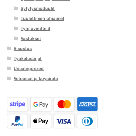
Sytytysmoduulit
Tuulettimen ohjaimet
Tyhjiöventtiilit
Vastukset
Sisustus
Työkalusarjat
Uncategorized
Vetoaisat ja köysirata