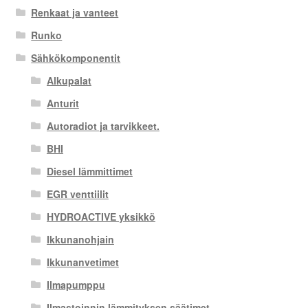
Renkaat ja vanteet
Runko
Sähkökomponentit
Alkupalat
Anturit
Autoradiot ja tarvikkeet.
BHI
Diesel lämmittimet
EGR venttiilit
HYDROACTIVE yksikkö
Ikkunanohjain
Ikkunanvetimet
Ilmapumppu
Ilmastoinnin lämmityksen säätimet