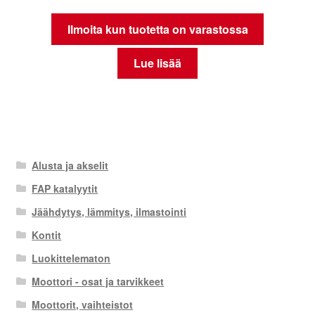
Ilmoita kun tuotetta on varastossa
Lue lisää
Alusta ja akselit
FAP katalyytit
Jäähdytys, lämmitys, ilmastointi
Kontit
Luokittelematon
Moottori - osat ja tarvikkeet
Moottorit, vaihteistot