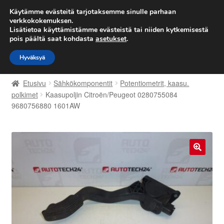
TOIMITUS alkaen 7 EUR
Käytämme evästeitä tarjotaksemme sinulle parhaan
verkkokokemuksen.
Lisätietoa käyttämistämme evästeistä tai niiden kytkemisestä
Siirry
Siirry
Valikko
pois päältä saat kohdasta
asetukset
.
navigointiin
sisältöön
Hyväksyä
Etusivu
Etusivu
Sähkökomponentit
Potentiometrit, kaasu.
Kärry
polkimet
Kaasupoljin Citroën/Peugeot 0280755084
9680756880 1601AW
Käyttöehdot
Kuljetus
🔍
Maailmanlaajuinen toimitus
Maksut
Meistä