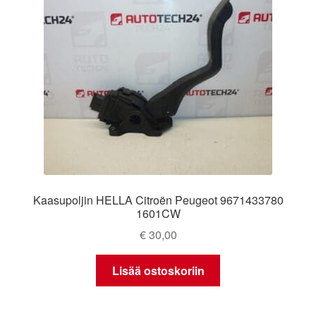
Kaasupoljin HELLA Citroën Peugeot 9671433780
1601CW
€
30,00
Lisää ostoskoriin