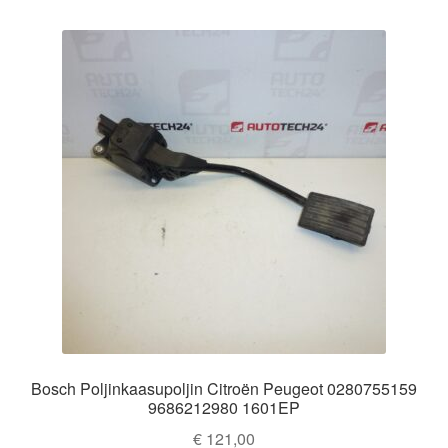
Bosch Poljinkaasupoljin Citroën Peugeot 0280755159
9686212980 1601EP
€
121,00