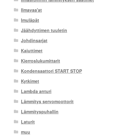
Ilmavaa'at
Imuläpät
Jäähdyttimen tuuletin
Johdinsarjat
Kaiuttimet
Kierroslukumittarit
Kondensaattori START STOP
Kytkimet
Lambda anturi
Lämmitys servomoottorit
Lämmityspuhallin
Laturit
muu