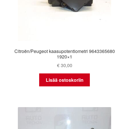
Citroën/Peugeot kaasupotentiometri 9643365680
1920×1
€
30,00
Lisää ostoskoriin