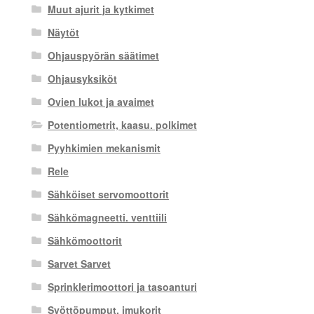
Muut ajurit ja kytkimet
Näytöt
Ohjauspyörän säätimet
Ohjausyksiköt
Ovien lukot ja avaimet
Potentiometrit, kaasu. polkimet
Pyyhkimien mekanismit
Rele
Sähköiset servomoottorit
Sähkömagneetti. venttiili
Sähkömoottorit
Sarvet Sarvet
Sprinklerimoottori ja tasoanturi
Syöttöpumput, imukorit