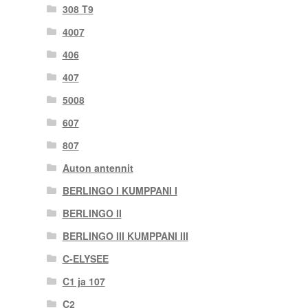
308 T9
4007
406
407
5008
607
807
Auton antennit
BERLINGO I KUMPPANI I
BERLINGO II
BERLINGO III KUMPPANI III
C-ELYSEE
C1 ja 107
C2