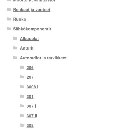
Renkaat ja vanteet
Runko
Sähkökomponentit
Alkupalat
Anturit
Autoradiot ja tarvikkeet.
206
207
3008 I
301
307 I
307 II
308