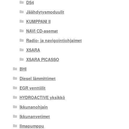
DS4
Jäähdytysmoduulit
KUMPPANI II
NAVI CD-asemat
Radio- ja navigointiohjaimet
XSARA
XSARA PICASSO
BHI
Diesel lämmittimet
EGR venttiilit
HYDROACTIVE yksikkö
Ikkunanohjain
Ikkunanvetimet
Ilmapumppu