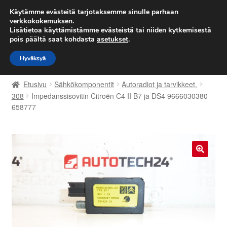
TOIMITUS alkaen 7 EUR
Käytämme evästeitä tarjotaksemme sinulle parhaan
verkkokokemuksen.
Lisätietoa käyttämistämme evästeistä tai niiden kytkemisestä
Siirry
Siirry
Valikko
pois päältä saat kohdasta
asetukset
.
navigointiin
sisältöön
Hyväksyä
Etusivu
Etusivu
Sähkökomponentit
Autoradiot ja tarvikkeet.
Kärry
308
Impedanssisovitin Citroën C4 II B7 ja DS4 9666030380
658777
Käyttöehdot
Kuljetus
🔍
Maailmanlaajuinen toimitus
Maksut
Meistä