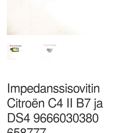
Ota yhteyttä
Reklamaatiomenettely
Tarkista
Tietosuojakäytäntö
Tilini
Impedanssisovitin
Valitukset
Citroën C4 II B7 ja
DS4 9666030380
658777