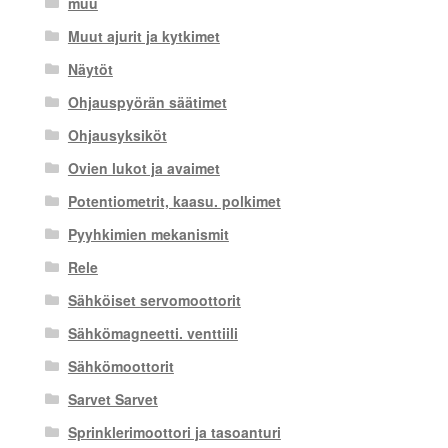
muu
Muut ajurit ja kytkimet
Näytöt
Ohjauspyörän säätimet
Ohjausyksiköt
Ovien lukot ja avaimet
Potentiometrit, kaasu. polkimet
Pyyhkimien mekanismit
Rele
Sähköiset servomoottorit
Sähkömagneetti. venttiili
Sähkömoottorit
Sarvet Sarvet
Sprinklerimoottori ja tasoanturi