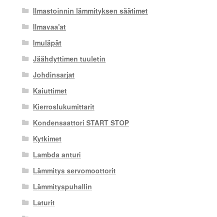
Ilmastoinnin lämmityksen säätimet
Ilmavaa'at
Imuläpät
Jäähdyttimen tuuletin
Johdinsarjat
Kaiuttimet
Kierroslukumittarit
Kondensaattori START STOP
Kytkimet
Lambda anturi
Lämmitys servomoottorit
Lämmityspuhallin
Laturit