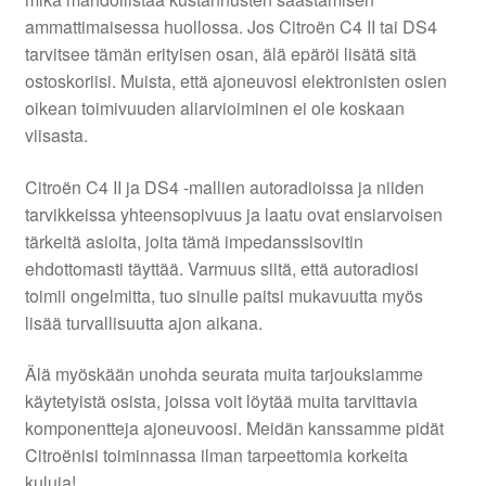
ammattimaisessa huollossa. Jos Citroën C4 II tai DS4
tarvitsee tämän erityisen osan, älä epäröi lisätä sitä
ostoskoriisi. Muista, että ajoneuvosi elektronisten osien
oikean toimivuuden aliarvioiminen ei ole koskaan
viisasta.
Citroën C4 II ja DS4 -mallien autoradioissa ja niiden
tarvikkeissa yhteensopivuus ja laatu ovat ensiarvoisen
tärkeitä asioita, joita tämä impedanssisovitin
ehdottomasti täyttää. Varmuus siitä, että autoradiosi
toimii ongelmitta, tuo sinulle paitsi mukavuutta myös
lisää turvallisuutta ajon aikana.
Älä myöskään unohda seurata muita tarjouksiamme
käytetyistä osista, joissa voit löytää muita tarvittavia
komponentteja ajoneuvoosi. Meidän kanssamme pidät
Citroënisi toiminnassa ilman tarpeettomia korkeita
kuluja!