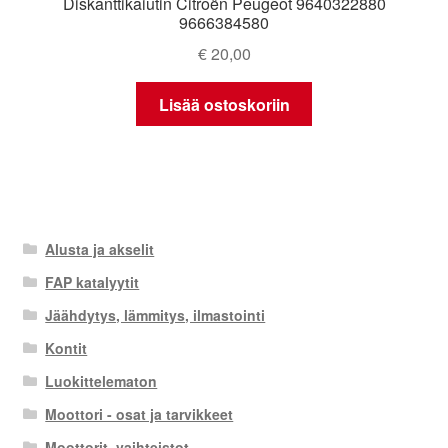
Diskanttikaiutin Citroën Peugeot 9640322880
9666384580
€
20,00
Lisää ostoskoriin
Alusta ja akselit
FAP katalyytit
Jäähdytys, lämmitys, ilmastointi
Kontit
Luokittelematon
Moottori - osat ja tarvikkeet
Moottorit, vaihteistot