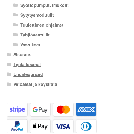
Syöttöpumput, imukorit
Sytytysmoduulit
Tuulettimen ohjaimet
Tyhjiöventtiilit
Vastukset
Sisustus
Työkalusarjat
Uncategorized
Vetoaisat ja köysirata