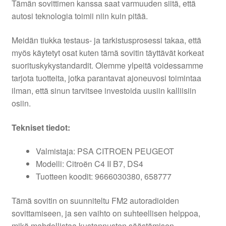
Tämän sovittimen kanssa saat varmuuden siitä, että
autosi teknologia toimii niin kuin pitää.
Meidän tiukka testaus- ja tarkistusprosessi takaa, että
myös käytetyt osat kuten tämä sovitin täyttävät korkeat
suorituskykystandardit. Olemme ylpeitä voidessamme
tarjota tuotteita, jotka parantavat ajoneuvosi toimintaa
ilman, että sinun tarvitsee investoida uusiin kalliisiin
osiin.
Tekniset tiedot:
Valmistaja: PSA CITROEN PEUGEOT
Modelli: Citroën C4 II B7, DS4
Tuotteen koodit: 9666030380, 658777
Tämä sovitin on suunniteltu FM2 autoradioiden
sovittamiseen, ja sen vaihto on suhteellisen helppoa,
mikä mahdollistaa kustannusten säästämisen