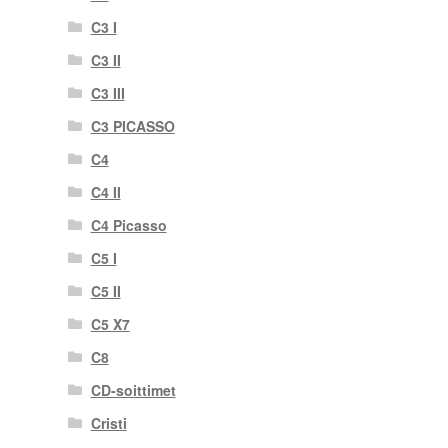
C3 I
C3 II
C3 III
C3 PICASSO
C4
C4 II
C4 Picasso
C5 I
C5 II
C5 X7
C8
CD-soittimet
Cristi