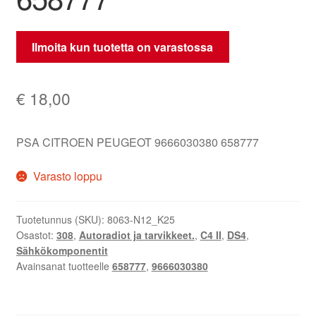
Ilmoita kun tuotetta on varastossa
€
18,00
PSA CITROEN PEUGEOT 9666030380 658777
Varasto loppu
Tuotetunnus (SKU):
8063-N12_K25
Osastot:
308
,
Autoradiot ja tarvikkeet.
,
C4 II
,
DS4
,
Sähkökomponentit
Avainsanat tuotteelle
658777
,
9666030380