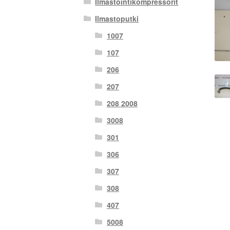
Ilmastointikompressorit
Ilmastoputki
1007
107
206
207
208 2008
3008
301
306
307
308
407
5008