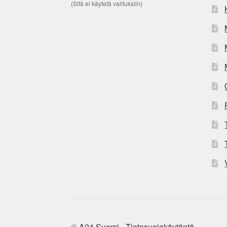
(Sitä ei käytetä valituksiin)
©
A24 Suomi
-
Tietosuojakäytäntö