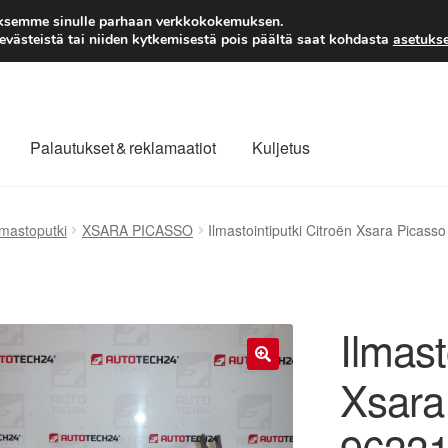
TOIMITUS alkaen 7 EUR
aksemme sinulle parhaan verkkokokemuksen.
västeistä tai niiden kytkemisestä pois päältä saat kohdasta
asetukse
Palautukset & reklamaatiot
Kuljetus
laajuinen toimitus
Maksut
Meistä
Ota yhteyttä
lmastoputki
XSARA PICASSO
Ilmastointiputki Citroën Xsara Pica
äytäntö
Tilini
Valitukset
Ilmast
Xsara
🔍