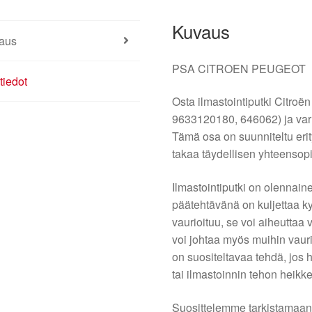
Kuvaus
aus
PSA CITROEN PEUGEOT
tiedot
Osta ilmastointiputki Citroë
9633120180, 646062) ja var
Tämä osa on suunniteltu erit
takaa täydellisen yhteensop
Ilmastointiputki on olennaine
päätehtävänä on kuljettaa ky
vaurioituu, se voi aiheuttaa 
voi johtaa myös muihin vauri
on suositeltavaa tehdä, jos
tai ilmastoinnin tehon heikk
Suosittelemme tarkistamaan