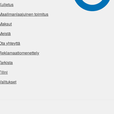
Kuljetus
Maailmanlaajuinen toimitus
Maksut
Meistä
Ota yhteyttä
Reklamaatiomenettely
Tarkista
Tilini
Valitukset