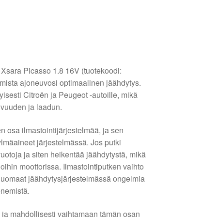
n Xsara Picasso 1.8 16V (tuotekoodi:
mista ajoneuvosi optimaalinen jäähdytys.
yisesti Citroën ja Peugeot -autoille, mikä
ivuuden ja laadun.
n osa ilmastointijärjestelmää, ja sen
lmäaineet järjestelmässä. Jos putki
vuotoja ja siten heikentää jäähdytystä, mikä
oihin moottorissa. Ilmastointiputken vaihto
 huomaat jäähdytysjärjestelmässä ongelmia
enemistä.
 ja mahdollisesti vaihtamaan tämän osan