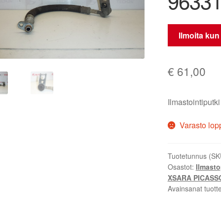
96331
Ilmoita kun
€
61,00
Ilmastointipu
Varasto lop
Tuotetunnus (SK
Osastot:
Ilmasto
XSARA PICASS
Avainsanat tuott