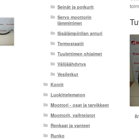
toim
Seinät ja potkurit
Servo moottorin
Tu
lämmittimet
Sisälämpötilan anturi
Termostaatit
Tuulettimen ohjaimet
Välijäähdytys
Vesiletkut
Kontit
Luokittelematon
Moottori - osat ja tarvikkeet
Moottorit, vaihteistot
Il
Renkaat ja vanteet
Runko