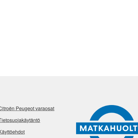
Citroën Peugeot varaosat
Tietosuojakäytäntö
Käyttöehdot