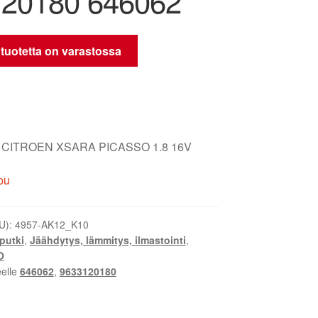
20180 646062
 tuotetta on varastossa
tki CITROEN XSARA PICASSO 1.8 16V
pu
U):
4957-AK12_K10
putki
,
Jäähdytys, lämmitys, ilmastointi
,
O
eelle
646062
,
9633120180