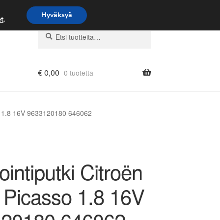
Hyväksyä
t
.
Etsi:
Haku
€
0,00
0 tuotetta
sso 1.8 16V 9633120180 646062
ointiputki Citroën
 Picasso 1.8 16V