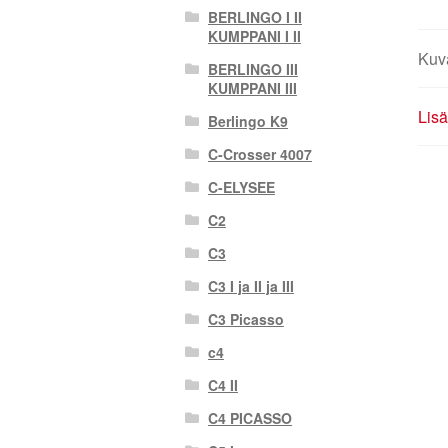
BERLINGO I II
KUMPPANI I II
Kuv
BERLINGO III
KUMPPANI III
Lisä
Berlingo K9
C-Crosser 4007
C-ELYSEE
C2
C3
C3 I ja II ja III
C3 Picasso
c4
C4 II
C4 PICASSO