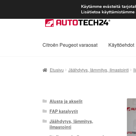
Käytämme evästeitä tarjot
Lisätietoa käyttämistämme e
Siirry
Siirry
navigointiin
sisältöön
Citroën Peugeot varaosat
Käyttöehdot
Etusivu
Kärry
Käyttöehdot
Kuljetus
Maailman
Etusivu
Jäähdytys, lämmitys, ilmastointi
I
Reklamaatiomenettely
Tarkista
Tietosuojak
Alusta ja akselit
FAP katalyytit
Jäähdytys, lämmitys,
ilmastointi