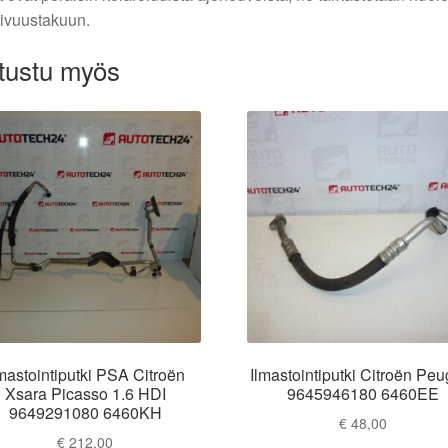
ivuustakuun.
tustu myös
mastointiputki PSA Citroën
Ilmastointiputki Citroën Peu
Xsara Picasso 1.6 HDI
9645946180 6460EE
9649291080 6460KH
€
48,00
€
212,00