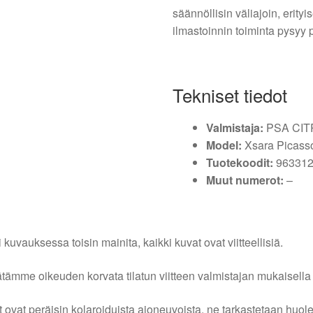
säännöllisin väliajoin, erity
ilmastoinnin toiminta pysyy
Tekniset tiedot
Valmistaja:
PSA CI
Model:
Xsara Picass
Tuotekoodit:
963312
Muut numerot:
–
i kuvauksessa toisin mainita, kaikki kuvat ovat viitteellisiä.
tämme oikeuden korvata tilatun viitteen valmistajan mukaisella k
 ovat peräisin kolaroiduista ajoneuvoista, ne tarkastetaan huo