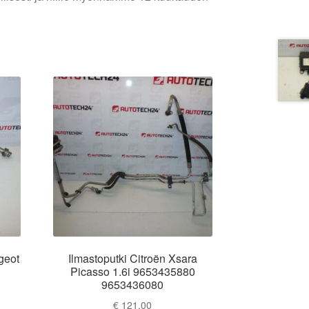
geot
Ilmastoputki Citroën Xsara
Picasso 1.6i 9653435880
9653436080
€
121,00