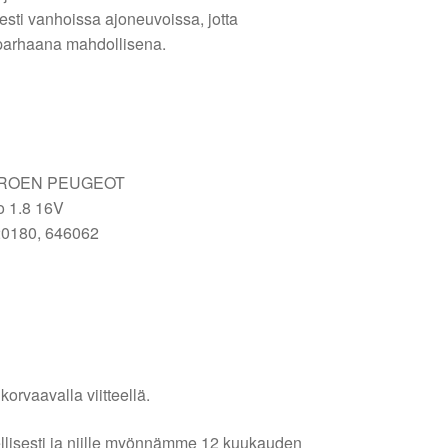
isesti vanhoissa ajoneuvoissa, jotta
 parhaana mahdollisena.
TROEN PEUGEOT
o 1.8 16V
0180, 646062
orvaavalla viitteellä.
lellisesti ja niille myönnämme 12 kuukauden