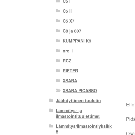
C5 I
C5 II
C5 X7
C8 ja 807
KUMPPANI K9
nro 1
RCZ
RIFTER
XSARA
XSARA PICASSO
Jäähdyttimen tuuletin
Elle
Lämmitys- ja
ilmastointituulettimet
Pidä
Lämmitys/ilmastointiyksikk
ö
Osat