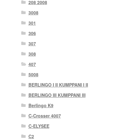
208 2008
3008
301
306
307
308
407
5008
BERLINGO I II KUMPPANI I II
BERLINGO III KUMPPANI III
Berlingo K9
C-Crosser 4007
C-ELYSEE
C2