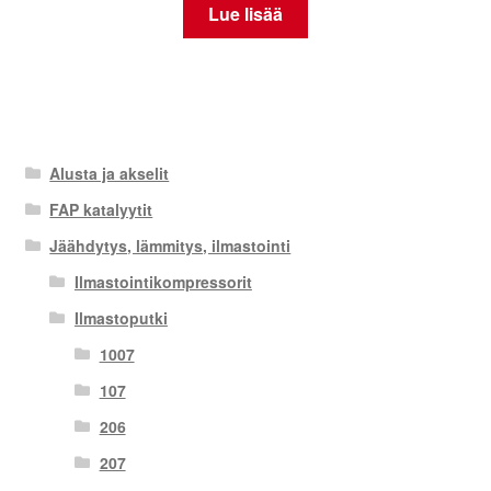
Lue lisää
Alusta ja akselit
FAP katalyytit
Jäähdytys, lämmitys, ilmastointi
Ilmastointikompressorit
Ilmastoputki
1007
107
206
207