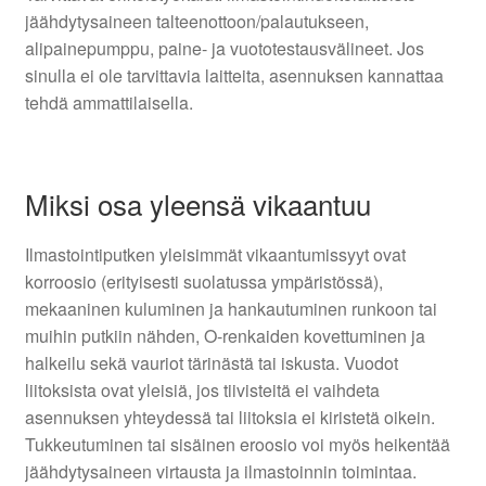
jäähdytysaineen talteenottoon/palautukseen,
alipainepumppu, paine- ja vuototestausvälineet. Jos
sinulla ei ole tarvittavia laitteita, asennuksen kannattaa
tehdä ammattilaisella.
Miksi osa yleensä vikaantuu
Ilmastointiputken yleisimmät vikaantumissyyt ovat
korroosio (erityisesti suolatussa ympäristössä),
mekaaninen kuluminen ja hankautuminen runkoon tai
muihin putkiin nähden, O-renkaiden kovettuminen ja
halkeilu sekä vauriot tärinästä tai iskusta. Vuodot
liitoksista ovat yleisiä, jos tiivisteitä ei vaihdeta
asennuksen yhteydessä tai liitoksia ei kiristetä oikein.
Tukkeutuminen tai sisäinen eroosio voi myös heikentää
jäähdytysaineen virtausta ja ilmastoinnin toimintaa.