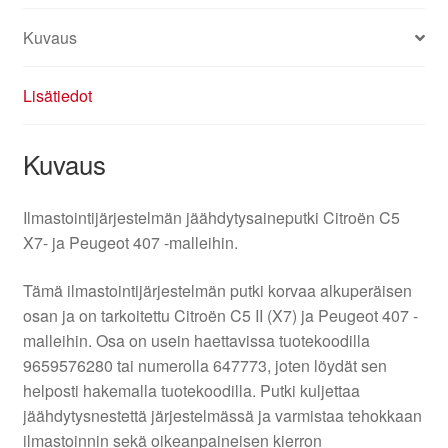
Kuvaus
Lisätiedot
Kuvaus
Ilmastointijärjestelmän jäähdytysaineputki Citroën C5
X7- ja Peugeot 407 -malleihin.
Tämä ilmastointijärjestelmän putki korvaa alkuperäisen
osan ja on tarkoitettu Citroën C5 II (X7) ja Peugeot 407 -
malleihin. Osa on usein haettavissa tuotekoodilla
9659576280 tai numerolla 647773, joten löydät sen
helposti hakemalla tuotekoodilla. Putki kuljettaa
jäähdytysnestettä järjestelmässä ja varmistaa tehokkaan
ilmastoinnin sekä oikeanpaineisen kierron