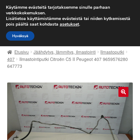
TOIMITUS alkaen 7 EUR
Käytämme evästeitä tarjotaksemme sinulle parhaan
verkkokokemuksen.
Lisätietoa käyttämistämme evästeistä tai niiden kytkemisestä
Siirry
Siirry
Valikko
pois päältä saat kohdasta
asetukset
.
navigointiin
sisältöön
Hyväksyä
Etusivu
Etusivu
Jäähdytys, lämmitys, ilmastointi
Ilmastoputki
Kärry
407
Ilmastointiputki Citroën C5 II Peugeot 407 9659576280
647773
Käyttöehdot
Kuljetus
🔍
Maailmanlaajuinen toimitus
Maksut
Meistä