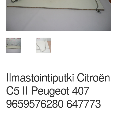
Ota yhteyttä
Reklamaatiomenettely
Tarkista
Tietosuojakäytäntö
Tilini
Ilmastointiputki Citroën
Valitukset
C5 II Peugeot 407
9659576280 647773