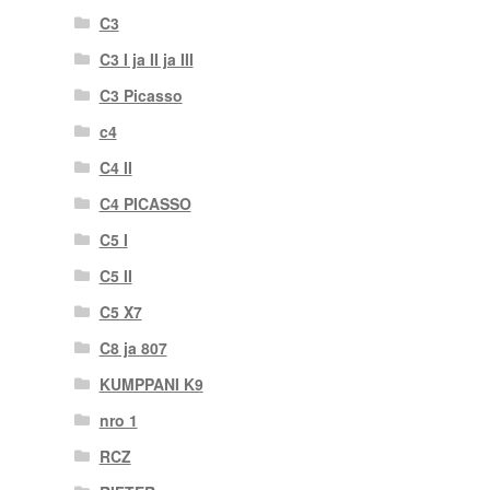
C3
C3 I ja II ja III
C3 Picasso
c4
C4 II
C4 PICASSO
C5 I
C5 II
C5 X7
C8 ja 807
KUMPPANI K9
nro 1
RCZ