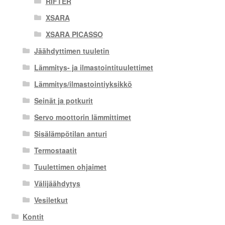
RIFTER
XSARA
XSARA PICASSO
Jäähdyttimen tuuletin
Lämmitys- ja ilmastointituulettimet
Lämmitys/ilmastointiyksikkö
Seinät ja potkurit
Servo moottorin lämmittimet
Sisälämpötilan anturi
Termostaatit
Tuulettimen ohjaimet
Välijäähdytys
Vesiletkut
Kontit