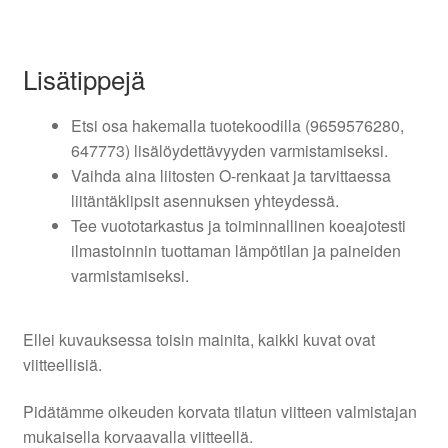
Lisätippejä
Etsi osa hakemalla tuotekoodilla (9659576280,
647773) lisälöydettävyyden varmistamiseksi.
Vaihda aina liitosten O-renkaat ja tarvittaessa
liitäntäklipsit asennuksen yhteydessä.
Tee vuototarkastus ja toiminnallinen koeajotesti
ilmastoinnin tuottaman lämpötilan ja paineiden
varmistamiseksi.
Ellei kuvauksessa toisin mainita, kaikki kuvat ovat
viitteellisiä.
Pidätämme oikeuden korvata tilatun viitteen valmistajan
mukaisella korvaavalla viitteellä.