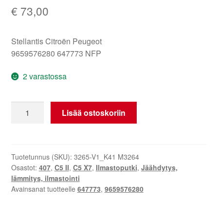
€
73,00
Stellantis Citroën Peugeot
9659576280 647773 NFP
2 varastossa
Ilmastointiputki
Lisää ostoskoriin
Citroën
C5
II
Peugeot
Tuotetunnus (SKU):
3265-V1_K41 M3264
Osastot:
407
,
C5 II
,
C5 X7
,
Ilmastoputki
,
Jäähdytys,
407
lämmitys, ilmastointi
9659576280
Avainsanat tuotteelle
647773
,
9659576280
647773
määrä