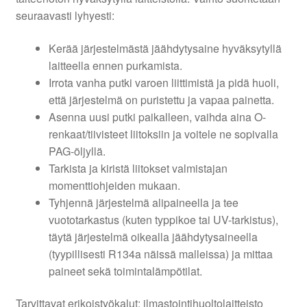
seuraavasti lyhyesti:
Kerää järjestelmästä jäähdytysaine hyväksytyllä
laitteella ennen purkamista.
Irrota vanha putki varoen liittimistä ja pidä huoli,
että järjestelmä on puristettu ja vapaa painetta.
Asenna uusi putki paikalleen, vaihda aina O-
renkaat/tiivisteet liitoksiin ja voitele ne sopivalla
PAG-öljyllä.
Tarkista ja kiristä liitokset valmistajan
momenttiohjeiden mukaan.
Tyhjennä järjestelmä alipaineella ja tee
vuototarkastus (kuten typpikoe tai UV-tarkistus),
täytä järjestelmä oikealla jäähdytysaineella
(tyypillisesti R134a näissä malleissa) ja mittaa
paineet sekä toimintalämpötilat.
Tarvittavat erikoistyökalut: ilmastointihuoltolaitteisto