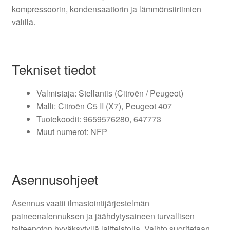
kompressoorin, kondensaattorin ja lämmönsiirtimien
välillä.
Tekniset tiedot
Valmistaja: Stellantis (Citroën / Peugeot)
Malli: Citroën C5 II (X7), Peugeot 407
Tuotekoodit: 9659576280, 647773
Muut numerot: NFP
Asennusohjeet
Asennus vaatii ilmastointijärjestelmän
paineenalennuksen ja jäähdytysaineen turvallisen
talteenoton hyväksytyllä laitteistolla. Vaihto suoritetaan