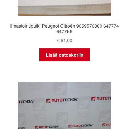
Ilmastointiputki Peugeot Citroën 9659576380 647774
6477E9
€
91,00
Lisää ostoskoriin