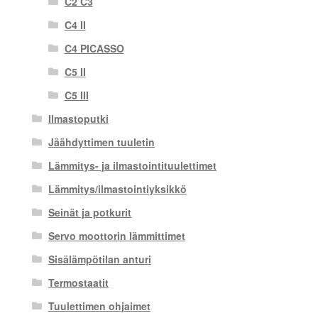
C2 C3
C4 II
C4 PICASSO
C5 II
C5 III
Ilmastoputki
Jäähdyttimen tuuletin
Lämmitys- ja ilmastointituulettimet
Lämmitys/ilmastointiyksikkö
Seinät ja potkurit
Servo moottorin lämmittimet
Sisälämpötilan anturi
Termostaatit
Tuulettimen ohjaimet