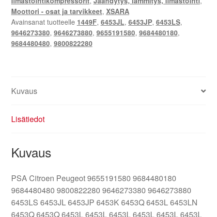
Ilmastointikompressorit
,
Jäähdytys, lämmitys, ilmastointi
,
Moottori - osat ja tarvikkeet
,
XSARA
Avainsanat tuotteelle
1449F
,
6453JL
,
6453JP
,
6453LS
,
9646273380
,
9646273880
,
9655191580
,
9684480180
,
9684480480
,
9800822280
Kuvaus
Lisätiedot
Kuvaus
PSA Citroen Peugeot 9655191580 9684480180
9684480480 9800822280 9646273380 9646273880
6453LS 6453JL 6453JP 6453K 6453Q 6453L 6453LN
6453Q 6453Q 6453L 6453L 6453L 6453L 6453L 6453L