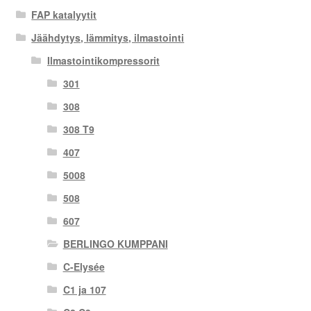
FAP katalyytit
Jäähdytys, lämmitys, ilmastointi
Ilmastointikompressorit
301
308
308 T9
407
5008
508
607
BERLINGO KUMPPANI
C-Elysée
C1 ja 107