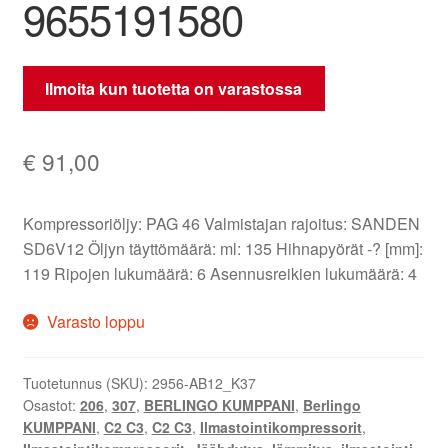
9655191580
Ilmoita kun tuotetta on varastossa
€
91,00
Kompressoriöljy: PAG 46 Valmistajan rajoitus: SANDEN
SD6V12 Öljyn täyttömäärä: ml: 135 Hihnapyörät -? [mm]:
119 Ripojen lukumäärä: 6 Asennusreikien lukumäärä: 4
Varasto loppu
Tuotetunnus (SKU):
2956-AB12_K37
Osastot:
206
,
307
,
BERLINGO KUMPPANI
,
Berlingo
KUMPPANI
,
C2 C3
,
C2 C3
,
Ilmastointikompressorit
,