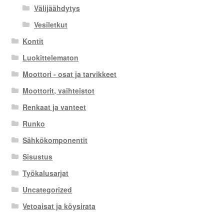
Välijäähdytys
Vesiletkut
Kontit
Luokittelematon
Moottori - osat ja tarvikkeet
Moottorit, vaihteistot
Renkaat ja vanteet
Runko
Sähkökomponentit
Sisustus
Työkalusarjat
Uncategorized
Vetoaisat ja köysirata