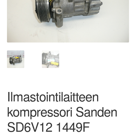
Ota yhteyttä
Reklamaatiomenettely
Tarkista
Tietosuojakäytäntö
Tilini
Ilmastointilaitteen
Valitukset
kompressori Sanden
SD6V12 1449F