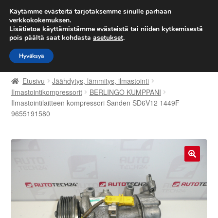
TOIMITUS alkaen 7 EUR
Käytämme evästeitä tarjotaksemme sinulle parhaan
verkkokokemuksen.
Lisätietoa käyttämistämme evästeistä tai niiden kytkemisestä
Siirry
Siirry
Valikko
pois päältä saat kohdasta
asetukset
.
navigointiin
sisältöön
Hyväksyä
Etusivu
Etusivu
Jäähdytys, lämmitys, ilmastointi
Kärry
Ilmastointikompressorit
BERLINGO KUMPPANI
Ilmastointilaitteen kompressori Sanden SD6V12 1449F
9655191580
Käyttöehdot
Kuljetus
Maailmanlaajuinen toimitus
🔍
Maksut
Meistä