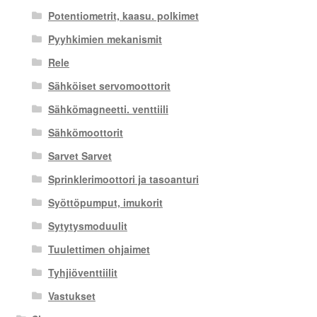
Potentiometrit, kaasu. polkimet
Pyyhkimien mekanismit
Rele
Sähköiset servomoottorit
Sähkömagneetti. venttiili
Sähkömoottorit
Sarvet Sarvet
Sprinklerimoottori ja tasoanturi
Syöttöpumput, imukorit
Sytytysmoduulit
Tuulettimen ohjaimet
Tyhjiöventtiilit
Vastukset