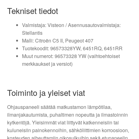
Tekniset tiedot
Valmistaja: Visteon / Asennusautovalmistaja:
Stellantis
Malli: Citroën C5 II, Peugeot 407
Tuotekoodit: 96573328YW, 6451RQ, 6451RR
Muut numerot: 96573328 YW (vaihtoehtoiset
merkkaukset ja versiot)
Toiminto ja yleiset viat
Ohjauspaneeli säätää matkustamon lämpötilaa,
ilmanjakautumista, puhaltimen nopeutta ja ilmastoinnin
kytkentöjä. Yleisimmät viat liittyvät katkenneisiin tai
kuluneisiin painokennoihin, sähköliittimien korroosioon,
kosteuden aiheuttamiin oikosulkuihin sekä etupaneelin