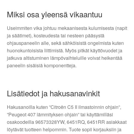
Miksi osa yleensä vikaantuu
Useimmiten vika johtuu mekaanisesta kulumisesta (napit
ja säätimet), kosteudesta tai nesteen pääsystä
ohjauspaneelin alle, sekä sähköisistä ongelmista kuten
huonokuntoisista liittimistä. Myös pitkät käyttövuodet ja
jatkuva altistuminen lämpövaihteluille voivat heikentää
paneelin sisäisiä komponentteja.
Lisätiedot ja hakusanavinkit
Hakusanoilla kuten ”Citroën C5 II ilmastoinnin ohjain”,
”Peugeot 407 lämmityksen ohjain” tai käyttämilläsi
osakoodeilla 96573328YW, 6451RQ, 6451RR asiakkaat
löytävät tuotteen helpommin. Tuote sopii korjauksiin ja