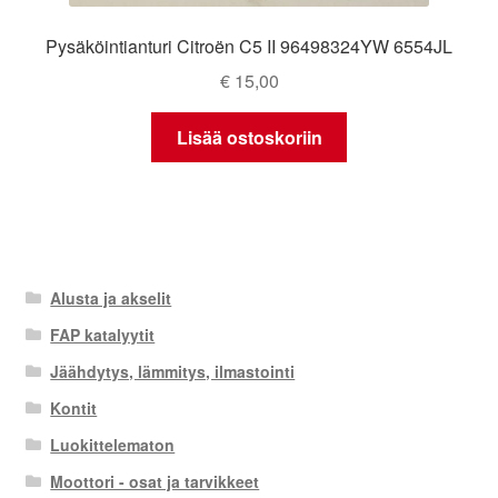
Pysäköintianturi Citroën C5 II 96498324YW 6554JL
€
15,00
Lisää ostoskoriin
Alusta ja akselit
FAP katalyytit
Jäähdytys, lämmitys, ilmastointi
Kontit
Luokittelematon
Moottori - osat ja tarvikkeet