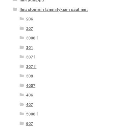
Ilmastoinnin lämmityksen säätimet
206
207
3008 I
301
307 I
307 II
308
4007
406
407
5008 I
607