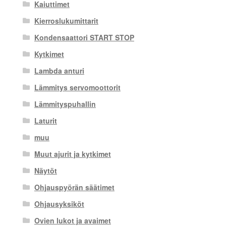
Kaiuttimet
Kierroslukumittarit
Kondensaattori START STOP
Kytkimet
Lambda anturi
Lämmitys servomoottorit
Lämmityspuhallin
Laturit
muu
Muut ajurit ja kytkimet
Näytöt
Ohjauspyörän säätimet
Ohjausyksiköt
Ovien lukot ja avaimet