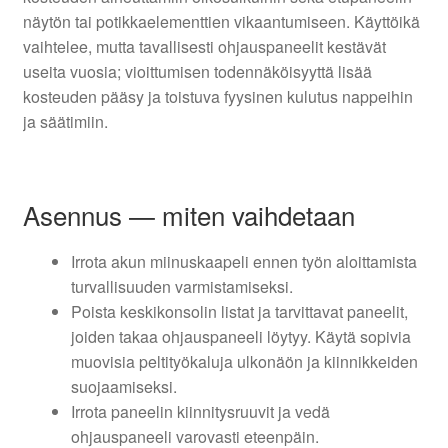
näytön tai potikkaelementtien vikaantumiseen. Käyttöikä
vaihtelee, mutta tavallisesti ohjauspaneelit kestävät
useita vuosia; vioittumisen todennäköisyyttä lisää
kosteuden pääsy ja toistuva fyysinen kulutus nappeihin
ja säätimiin.
Asennus — miten vaihdetaan
Irrota akun miinuskaapeli ennen työn aloittamista
turvallisuuden varmistamiseksi.
Poista keskikonsolin listat ja tarvittavat paneelit,
joiden takaa ohjauspaneeli löytyy. Käytä sopivia
muovisia peltityökaluja ulkonäön ja kiinnikkeiden
suojaamiseksi.
Irrota paneelin kiinnitysruuvit ja vedä
ohjauspaneeli varovasti eteenpäin.