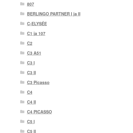
807
BERLINGO PARTNER I ja II
C-ELYSÉE
C1 ja 107
C2
C3 A51
C3 I
C3 II
C3 Picasso
C4
C4 II
C4 PICASSO
C5 I
C5 II