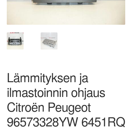
Ota yhteyttä
Reklamaatiomenettely
Tarkista
Tietosuojakäytäntö
Lämmityksen ja
Tilini
ilmastoinnin ohjaus
Valitukset
Citroën Peugeot
96573328YW 6451RQ