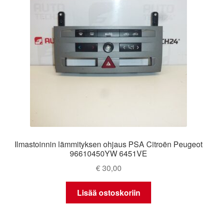
Ilmastoinnin lämmityksen ohjaus PSA Citroën Peugeot
96610450YW 6451VE
€
30,00
Lisää ostoskoriin