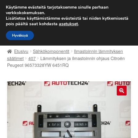
TOIMITUS alkaen 7 EUR
Käytämme evästeitä tarjotaksemme sinulle parhaan
verkkokokemuksen.
Lisätietoa käyttämistämme evästeistä tai niiden kytkemisestä
Siirry
Siirry
Valikko
pois päältä saat kohdasta
asetukset
.
navigointiin
sisältöön
Hyväksyä
Etusivu
Etusivu
Sähkökomponentit
Ilmastoinnin lämmityksen
Kärry
säätimet
407
Lämmityksen ja ilmastoinnin ohjaus Citroën
Peugeot 96573328YW 6451RQ
Käyttöehdot
Kuljetus
🔍
Maailmanlaajuinen toimitus
Maksut
Meistä