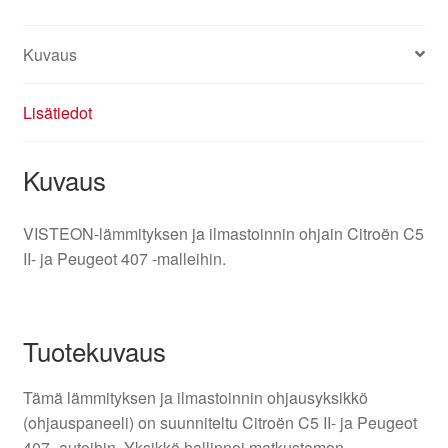
Kuvaus
Lisätiedot
Kuvaus
VISTEON-lämmityksen ja ilmastoinnin ohjain Citroën C5
II- ja Peugeot 407 -malleihin.
Tuotekuvaus
Tämä lämmityksen ja ilmastoinnin ohjausyksikkö
(ohjauspaneeli) on suunniteltu Citroën C5 II- ja Peugeot
407 -autoihin. Yksikkö hallinnoi matkustamon