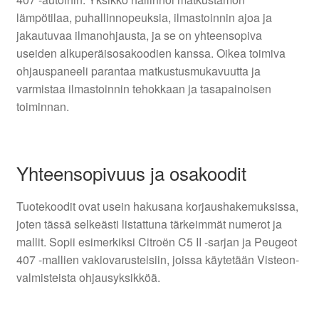
lämpötilaa, puhallinnopeuksia, ilmastoinnin ajoa ja
jakautuvaa ilmanohjausta, ja se on yhteensopiva
useiden alkuperäisosakoodien kanssa. Oikea toimiva
ohjauspaneeli parantaa matkustusmukavuutta ja
varmistaa ilmastoinnin tehokkaan ja tasapainoisen
toiminnan.
Yhteensopivuus ja osakoodit
Tuotekoodit ovat usein hakusana korjaushakemuksissa,
joten tässä selkeästi listattuna tärkeimmät numerot ja
mallit. Sopii esimerkiksi Citroën C5 II -sarjan ja Peugeot
407 -mallien vakiovarusteisiin, joissa käytetään Visteon-
valmisteista ohjausyksikköä.