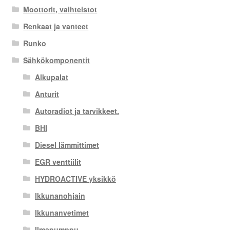
Moottorit, vaihteistot
Renkaat ja vanteet
Runko
Sähkökomponentit
Alkupalat
Anturit
Autoradiot ja tarvikkeet.
BHI
Diesel lämmittimet
EGR venttiilit
HYDROACTIVE yksikkö
Ikkunanohjain
Ikkunanvetimet
Ilmapumppu