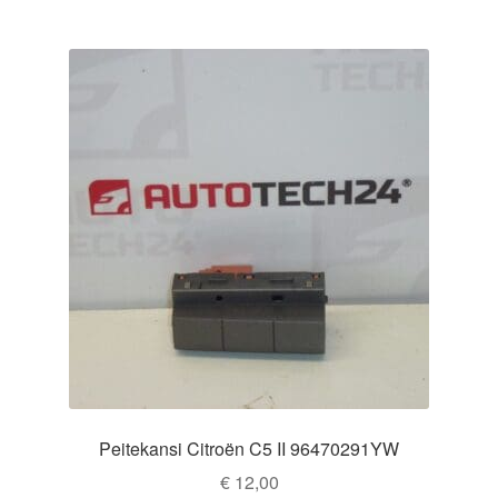
Peitekansi Citroën C5 II 96470291YW
€
12,00