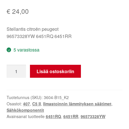
€
24,00
Stellantis citroën peugeot
96573328YW 6451RQ 6451RR
5 varastossa
Lämmityksen
Lisää ostoskoriin
ja
ilmastoinnin
ohjaus
Citroën
Tuotetunnus (SKU):
3604-B15_K2
Osastot:
407
,
C5 II
,
Ilmastoinnin lämmityksen säätimet
,
Peugeot
Sähkökomponentit
96573328YW
Avainsanat tuotteelle
6451RQ
,
6451RR
,
96573328YW
6451RQ
määrä