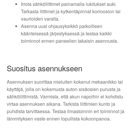
Irrota sähköliittimet painamalla lukitukset auki.
Tarkasta liittimet ja kytkentäpinnat korroosion tai
vaurioiden varalta.
Asenna uusi ohjausyksikkö paikoilleen
käänteisessä järjestyksessä ja testaa kaikki
toiminnot ennen paneelien takaisin asennusta.
Suositus asennukseen
Asennuksen suorittaa mieluiten kokenut mekaanikko tai
käyttäjä, jolla on kokemusta auton sisäosien purusta ja
sähköliittimistä. Varmista, että akun napoihin ei kohdistu
virtaa asennuksen aikana. Tarkista liittimien kunto ja
puhdista tarvittaessa. Testaa ilmastoinnin eri toiminnot ja
lämmityksen vaste ennen lopullista kokoonpanoa.