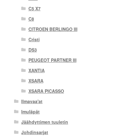
C5 X7
C8
CITROEN BERLINGO III
Cristi
DS3
PEUGEOT PARTNER III
XANTIA
XSARA
XSARA PICASSO
Ilmavaa'at
Imuläpät
Jäähdyttimen tuuletin
Johdinsarjat