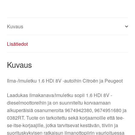
0382RT
määrä
Kuvaus
Lisätiedot
Kuvaus
Ilma-/imuletku 1.6 HDi 8V -autoihin Citroën ja Peugeot
Laadukas ilmakanava/imuletku sopii 1.6 HDi 8V -
dieselmoottoreihin ja on suunniteltu korvaamaan
alkuperäisiä osanumeroita 9674942380, 9674951680 ja
0382RT. Tuote on tarkoitettu sekä korjaamoille että tee-
se-itse-korjaajille, jotka tarvitsevat kestävän, tiiviin ja
suorituskykyisen ratkaisun ilmanottopiirin vaurioituessa