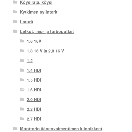
Köysirata, köysi
Kytkimen sylinterit
Laturit
Letkut, imu- ja turboputket
1,6 16V
1,8 16 V ja 2,0 16 V
1.2
1.4 HDI
1.5 HDi
1.6 HDI
2.0 HDI
2.2 HDI
2.7 HDI
Moottorin äänenvaimentimen kiinnikkeet