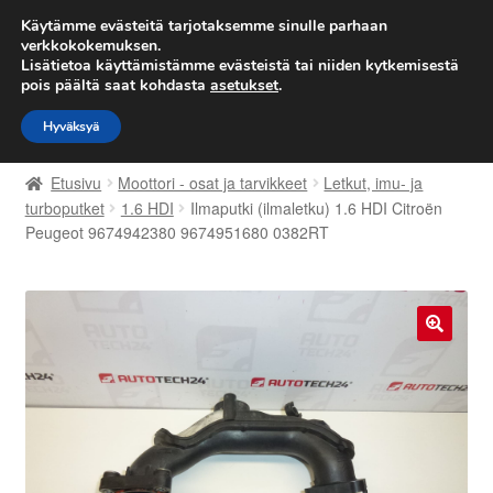
TOIMITUS alkaen 7 EUR
Käytämme evästeitä tarjotaksemme sinulle parhaan
verkkokokemuksen.
Lisätietoa käyttämistämme evästeistä tai niiden kytkemisestä
Siirry
Siirry
Valikko
pois päältä saat kohdasta
asetukset
.
navigointiin
sisältöön
Hyväksyä
Etusivu
Etusivu
Moottori - osat ja tarvikkeet
Letkut, imu- ja
Kärry
turboputket
1.6 HDI
Ilmaputki (ilmaletku) 1.6 HDI Citroën
Peugeot 9674942380 9674951680 0382RT
Käyttöehdot
Kuljetus
🔍
Maailmanlaajuinen toimitus
Maksut
Meistä