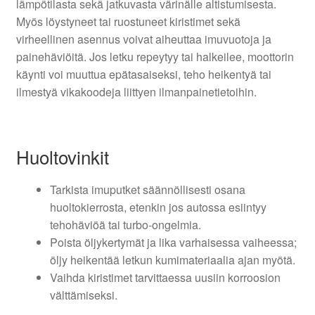
lämpötilasta sekä jatkuvasta värinälle altistumisesta.
Myös löystyneet tai ruostuneet kiristimet sekä
virheellinen asennus voivat aiheuttaa imuvuotoja ja
painehäviöitä. Jos letku repeytyy tai halkeilee, moottorin
käynti voi muuttua epätasaiseksi, teho heikentyä tai
ilmestyä vikakoodeja liittyen ilmanpainetietoihin.
Huoltovinkit
Tarkista imuputket säännöllisesti osana
huoltokierrosta, etenkin jos autossa esiintyy
tehohäviöä tai turbo-ongelmia.
Poista öljykertymät ja lika varhaisessa vaiheessa;
öljy heikentää letkun kumimateriaalia ajan myötä.
Vaihda kiristimet tarvittaessa uusiin korroosion
välttämiseksi.