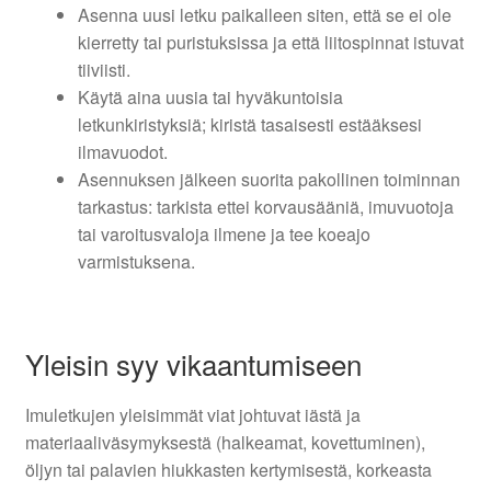
Asenna uusi letku paikalleen siten, että se ei ole
kierretty tai puristuksissa ja että liitospinnat istuvat
tiiviisti.
Käytä aina uusia tai hyväkuntoisia
letkunkiristyksiä; kiristä tasaisesti estääksesi
ilmavuodot.
Asennuksen jälkeen suorita pakollinen toiminnan
tarkastus: tarkista ettei korvausääniä, imuvuotoja
tai varoitusvaloja ilmene ja tee koeajo
varmistuksena.
Yleisin syy vikaantumiseen
Imuletkujen yleisimmät viat johtuvat iästä ja
materiaaliväsymyksestä (halkeamat, kovettuminen),
öljyn tai palavien hiukkasten kertymisestä, korkeasta