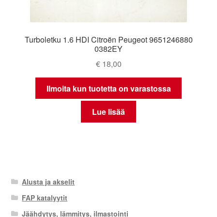
Turboletku 1.6 HDI Citroën Peugeot 9651246880
0382EY
€
18,00
Ilmoita kun tuotetta on varastossa
Lue lisää
Alusta ja akselit
FAP katalyytit
Jäähdytys, lämmitys, ilmastointi