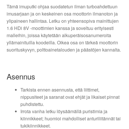
Tämä imuputki ohjaa suodatetun ilman turboahdettuun
imusarjaan ja on keskeinen osa moottorin ilmanoton ja
ylipaineen hallintaa. Letku on yhteensopiva mainittujen
1.6 HDi 8V -moottimien kanssa ja soveltuu erityisesti
malleihin, joissa käytetään alkuperäisosanumeroita
yllämainituilla koodeilla. Oikea osa on tärkeä moottorin
suorituskyvyn, polttoainetalouden ja päästöjen kannalta.
Asennus
Tarkista ennen asennusta, että liittimet,
nippusiteet ja saranat ovat ehjät ja likaiset pinnat
puhdistettu.
Irrota vanha letku löysäämällä puristimia ja
kiinnikkeet; huomioi mahdolliset anturiliitännät tai
tukikiinnikkeet.