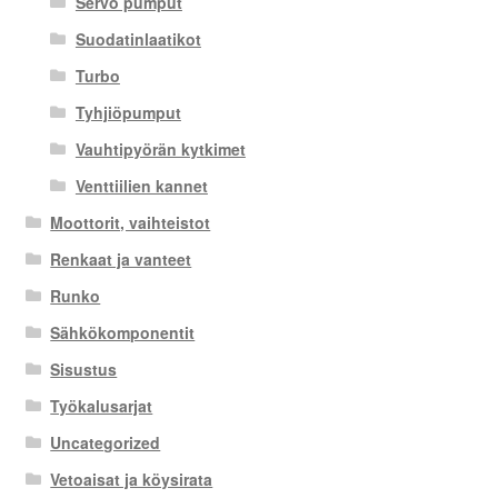
Servo pumput
Suodatinlaatikot
Turbo
Tyhjiöpumput
Vauhtipyörän kytkimet
Venttiilien kannet
Moottorit, vaihteistot
Renkaat ja vanteet
Runko
Sähkökomponentit
Sisustus
Työkalusarjat
Uncategorized
Vetoaisat ja köysirata