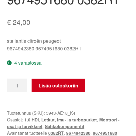
€
24,00
stellantis citroën peugeot
9674942380 9674951680 0382RT
4 varastossa
Ilmaputki
Lisää ostoskoriin
(ilmaletku)
1.6
HDI
Citroën
Tuotetunnus (SKU):
5943-AE18_K4
Osastot:
1.6 HDI
,
Letkut, imu- ja turboputket
,
Moottori -
Peugeot
osat ja tarvikkeet
,
Sähkökomponentit
9674942380
Avainsanat tuotteelle
0382RT
,
9674942380
,
9674951680
9674951680