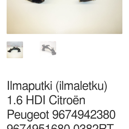
Ota yhteyttä
Reklamaatiomenettely
Tarkista
Tietosuojakäytäntö
Tilini
Ilmaputki (ilmaletku)
Valitukset
1.6 HDI Citroën
Peugeot 9674942380
9674951680 0382RT