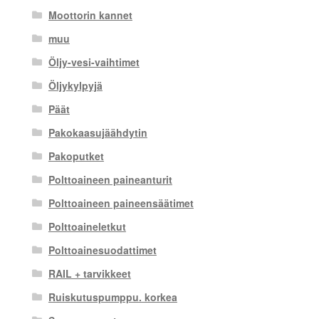
Moottorin kannet
muu
Öljy-vesi-vaihtimet
Öljykylpyjä
Päät
Pakokaasujäähdytin
Pakoputket
Polttoaineen paineanturit
Polttoaineen paineensäätimet
Polttoaineletkut
Polttoainesuodattimet
RAIL + tarvikkeet
Ruiskutuspumppu. korkea