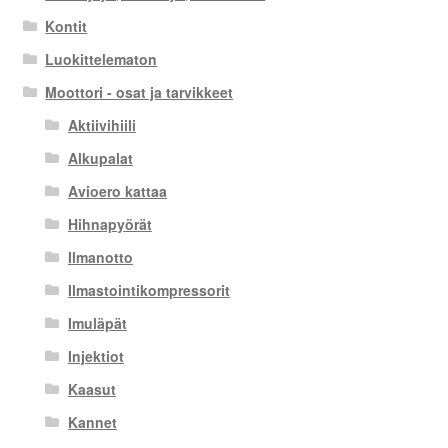
Kontit
Luokittelematon
Moottori - osat ja tarvikkeet
Aktiivihiili
Alkupalat
Avioero kattaa
Hihnapyörät
Ilmanotto
Ilmastointikompressorit
Imuläpät
Injektiot
Kaasut
Kannet