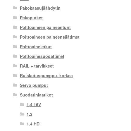
Pakokaasujäähdytin
Pakoputket
Polttoaineen paineanturit
Polttoaineen paineensäätimet
Polttoaineletkut
Polttoainesuodattimet
RAIL + tarvikkeet
Ruiskutuspumppu. korkea
Servo pumput
Suodatinlaatikot
1,4 16V
1.2
1.4 HDI