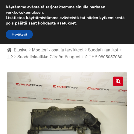
TOIMITUS alkaen 7 EUR
Käytämme evästeitä tarjotaksemme sinulle parhaan
verkkokokemuksen.
Lisätietoa käyttämistämme evästeistä tai niiden kytkemisestä
Siirry
Siirry
Valikko
pois päältä saat kohdasta
asetukset
.
navigointiin
sisältöön
Hyväksyä
Etusivu
Etusivu
Moottori - osat ja tarvikkeet
Suodatinlaatikot
Kärry
1.2
Suodatinlaatikko Citroën Peugeot 1.2 THP 9805057080
Käyttöehdot
Kuljetus
🔍
Maailmanlaajuinen toimitus
Maksut
Meistä