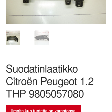
Ota yhteyttä
Reklamaatiomenettely
Tarkista
Tietosuojakäytäntö
Suodatinlaatikko
Tilini
Citroën Peugeot 1.2
Valitukset
THP 9805057080
Ilmoita kun tuotetta on varastossa