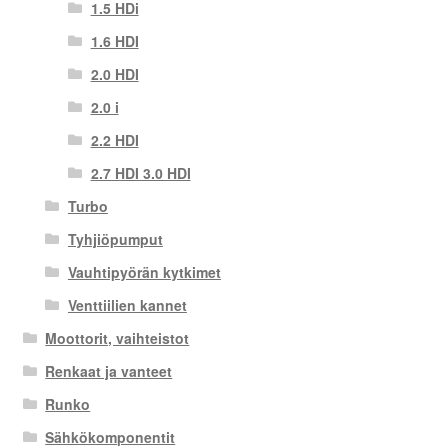
1.5 HDi
1.6 HDI
2.0 HDI
2.0 i
2.2 HDI
2.7 HDI 3.0 HDI
Turbo
Tyhjiöpumput
Vauhtipyörän kytkimet
Venttiilien kannet
Moottorit, vaihteistot
Renkaat ja vanteet
Runko
Sähkökomponentit