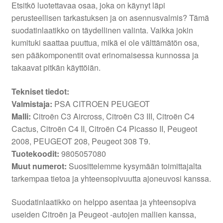
Etsitkö luotettavaa osaa, joka on käynyt läpi
perusteellisen tarkastuksen ja on asennusvalmis? Tämä
suodatinlaatikko on täydellinen valinta. Vaikka jokin
kumituki saattaa puuttua, mikä ei ole välttämätön osa,
sen pääkomponentit ovat erinomaisessa kunnossa ja
takaavat pitkän käyttöiän.
Tekniset tiedot:
Valmistaja:
PSA CITROEN PEUGEOT
Malli:
Citroën C3 Aircross, Citroën C3 III, Citroën C4
Cactus, Citroën C4 II, Citroën C4 Picasso II, Peugeot
2008, PEUGEOT 208, Peugeot 308 T9.
Tuotekoodit:
9805057080
Muut numerot:
Suosittelemme kysymään toimittajalta
tarkempaa tietoa ja yhteensopivuutta ajoneuvosi kanssa.
Suodatinlaatikko on helppo asentaa ja yhteensopiva
useiden Citroën ja Peugeot -autojen mallien kanssa,