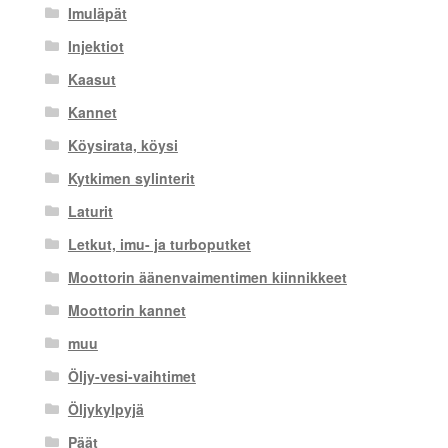
Imuläpät
Injektiot
Kaasut
Kannet
Köysirata, köysi
Kytkimen sylinterit
Laturit
Letkut, imu- ja turboputket
Moottorin äänenvaimentimen kiinnikkeet
Moottorin kannet
muu
Öljy-vesi-vaihtimet
Öljykylpyjä
Päät