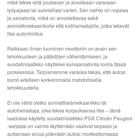
mikä tekee siitä joustavan ja arvokkaan varaosan
työpajaasi tai autotalliasi varten. Sen vaihto on nopeaa
ja vaivatonta, mikä on arvostettavaa sekä
ammattimekaanikolle että kotiharrastajille, jotka tekevät
itse autonhoitoa.
Raikkaan ilman tuominen moottoriin on avain sen
tehokkuuteen ja päästöjen vähentämiseen, ja
suodatinlaatikko näyttelee korvaamatonta roolia tässä
prosessissa. Tarjoamamme varaosa takaa, että autosi
toimii edelleen korkeimmalla mahdollisella
tehokkuudella.
Ei ole väliä oletko ammattilaismekaanikko tai
autoharrastaja, joka tekee korjauksensa itse – tämä
laadukas käytetty suodatinlaatikko PSA Citroën Peugeot
-sarjasta on valmis täyttämään vaativat tarpeesi ja
auttamaan sinua pitämään autosi moitteettomassa