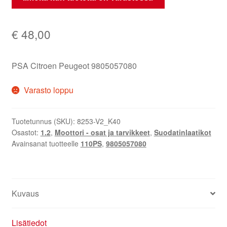
€
48,00
PSA Citroen Peugeot 9805057080
Varasto loppu
Tuotetunnus (SKU):
8253-V2_K40
Osastot:
1.2
,
Moottori - osat ja tarvikkeet
,
Suodatinlaatikot
Avainsanat tuotteelle
110PS
,
9805057080
Kuvaus
Lisätiedot