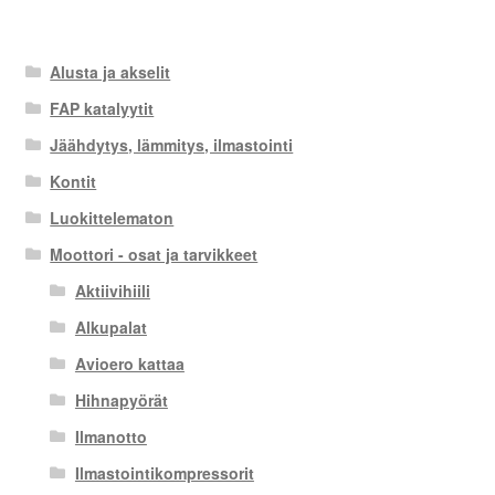
Alusta ja akselit
FAP katalyytit
Jäähdytys, lämmitys, ilmastointi
Kontit
Luokittelematon
Moottori - osat ja tarvikkeet
Aktiivihiili
Alkupalat
Avioero kattaa
Hihnapyörät
Ilmanotto
Ilmastointikompressorit