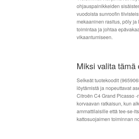
ohjauspainikkeiden sisäisten
vuodoista sunroofin tiivistei
mekaaninen rasitus, pöly ja 
toimintaa ja johtaa epävakaa
vikaantumiseen.
Miksi valita tämä
Selkeät tuotekoodit (965906
löytämistä ja nopeuttavat ase
Citroën C4 Grand Picasso -ma
korvaavan ratkaisun, kun alk
ammattilaisille että tee-se-it
kattosuojaimen toiminnan no