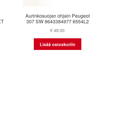
Aurinkosuojan ohjain Peugeot
XT
307 SW 9643384977 6554L2
€
48,00
Lisää ostoskoriin