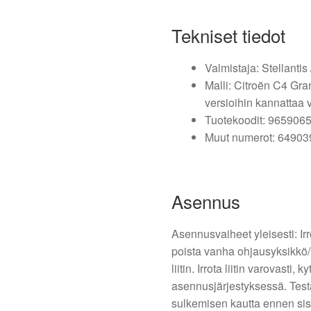
Tekniset tiedot
Valmistaja: Stellantis
Malli: Citroën C4 Gr
versioihin kannattaa 
Tuotekoodit: 965906
Muut numerot: 6490
Asennus
Asennusvaiheet yleisesti: Irro
poista vanha ohjausyksikkö/r
liitin. Irrota liitin varovasti
asennusjärjestyksessä. Test
sulkemisen kautta ennen si