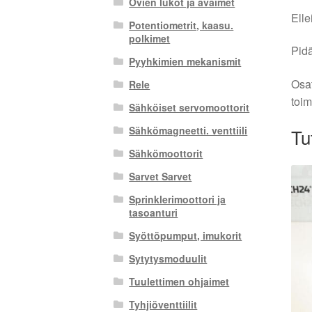
Ovien lukot ja avaimet
Elle
Potentiometrit, kaasu.
polkimet
Pidä
Pyyhkimien mekanismit
Osat
Rele
toim
Sähköiset servomoottorit
Sähkömagneetti. venttiili
Tu
Sähkömoottorit
Sarvet Sarvet
Sprinklerimoottori ja
tasoanturi
Syöttöpumput, imukorit
Sytytysmoduulit
Tuulettimen ohjaimet
Tyhjiöventtiilit