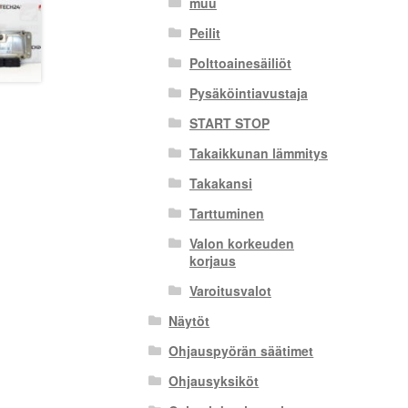
muu
Peilit
Polttoainesäiliöt
Pysäköintiavustaja
START STOP
Takaikkunan lämmitys
Takakansi
Tarttuminen
Valon korkeuden
korjaus
Varoitusvalot
Näytöt
Ohjauspyörän säätimet
Ohjausyksiköt