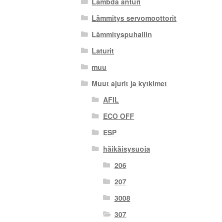
Lambda anturi
Lämmitys servomoottorit
Lämmityspuhallin
Laturit
muu
Muut ajurit ja kytkimet
AFIL
ECO OFF
ESP
häikäisysuoja
206
207
3008
307