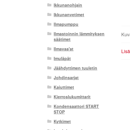
Ikkunanohjain
Ikkunanvetimet
Ilmapumppu
Ilmastoinnin lämmityksen
Kuv
säätimet
Ilmavaa'at
Lisä
Imuläpät
Jäähdyttimen tuuletin
Johdinsarjat
Kaiuttimet
Kierroslukumittarit
Kondensaattori START
STOP
Kytkimet