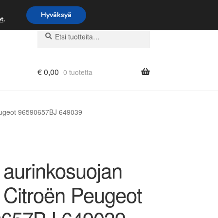
Hyväksyä
t
.
Etsi:
Haku
€
0,00
0 tuotetta
Peugeot 96590657BJ 649039
 aurinkosuojan
n Citroën Peugeot