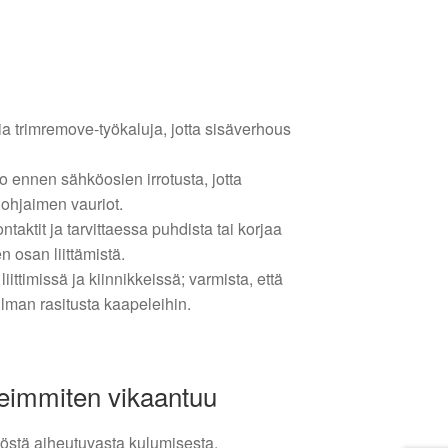
a trimremove-työkaluja, jotta sisäverhous
o ennen sähköosien irrotusta, jotta
 ohjaimen vauriot.
ntaktit ja tarvittaessa puhdista tai korjaa
 osan liittämistä.
 liittimissä ja kiinnikkeissä; varmista, että
ilman rasitusta kaapeleihin.
seimmiten vikaantuu
töstä aiheutuvasta kulumisesta,