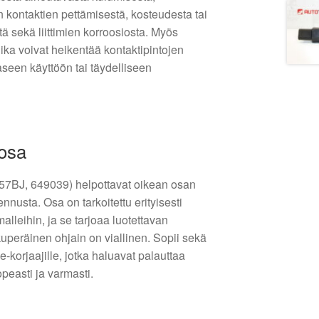
 kontaktien pettämisestä, kosteudesta tai
stä sekä liittimien korroosiosta. Myös
lika voivat heikentää kontaktipintojen
seen käyttöön tai täydelliseen
 osa
57BJ, 649039) helpottavat oikean osan
nnusta. Osa on tarkoitettu erityisesti
lleihin, ja se tarjoaa luotettavan
uperäinen ohjain on viallinen. Sopii sekä
se-korjaajille, jotka haluavat palauttaa
peasti ja varmasti.