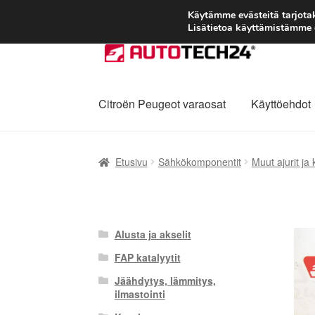
Käytämme evästeitä tarjot
Lisätietoa käyttämistämme e
Siirry
Siirry
navigointiin
sisältöön
Citroën Peugeot varaosat
Käyttöehdot
Etusivu
Kärry
Käyttöehdot
Kuljetus
Maailman
Etusivu
Sähkökomponentit
Muut ajurit ja 
Reklamaatiomenettely
Tarkista
Tietosuojak
Alusta ja akselit
FAP katalyytit
Jäähdytys, lämmitys,
ilmastointi