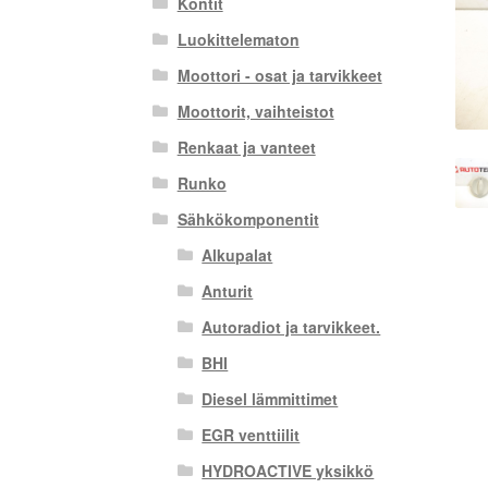
Kontit
Luokittelematon
Moottori - osat ja tarvikkeet
Moottorit, vaihteistot
Renkaat ja vanteet
Runko
Sähkökomponentit
Alkupalat
Anturit
Autoradiot ja tarvikkeet.
BHI
Diesel lämmittimet
EGR venttiilit
HYDROACTIVE yksikkö