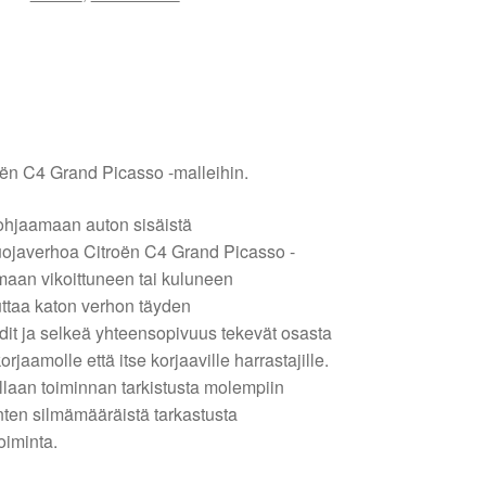
oën C4 Grand Picasso -malleihin.
ohjaamaan auton sisäistä
uojaverhoa Citroën C4 Grand Picasso -
maan vikoittuneen tai kuluneen
uttaa katon verhon täyden
dit ja selkeä yhteensopivuus tekevät osasta
jaamolle että itse korjaaville harrastajille.
laan toiminnan tarkistusta molempiin
tinten silmämääräistä tarkastusta
oiminta.