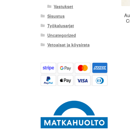
Vastukset
Au
Sisustus
C
Työkalusarjat
Uncategorized
Vetoaisat ja köysirata