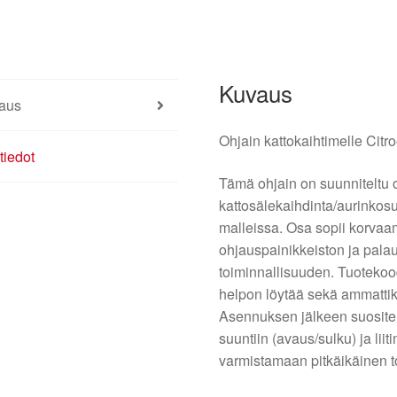
määrä
Kuvaus
aus
Ohjain kattokaihtimelle Citr
tiedot
Tämä ohjain on suunniteltu 
kattosälekaihdinta/aurinkos
malleissa. Osa sopii korvaa
ohjauspainikkeiston ja pala
toiminnallisuuden. Tuotekoo
helpon löytää sekä ammattikor
Asennuksen jälkeen suositel
suuntiin (avaus/sulku) ja lii
varmistamaan pitkäikäinen t