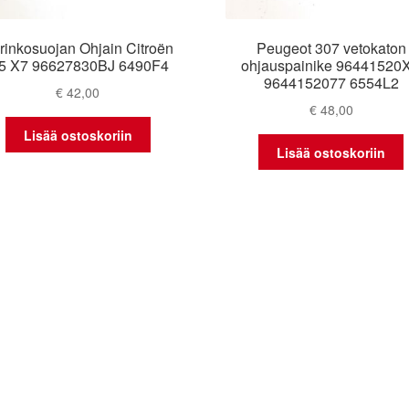
rinkosuojan Ohjain Citroën
Peugeot 307 vetokaton
5 X7 96627830BJ 6490F4
ohjauspainike 96441520
9644152077 6554L2
€
42,00
€
48,00
Lisää ostoskoriin
Lisää ostoskoriin