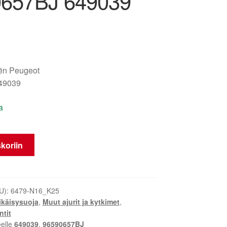
657BJ 649039
oën Peugeot
49039
a
koriin
U):
6479-N16_K25
ikäisysuoja
,
Muut ajurit ja kytkimet
,
tit
eelle
649039
,
96590657BJ