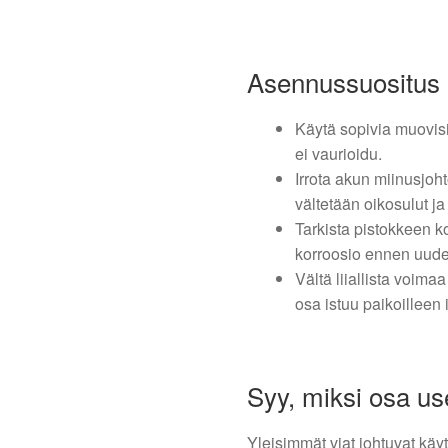
Asennussuositus
Käytä sopivia muovisi
ei vaurioidu.
Irrota akun miinusjoht
vältetään oikosulut ja
Tarkista pistokkeen ko
korroosio ennen uuden
Vältä liiallista voimaa
osa istuu paikoilleen 
Syy, miksi osa u
Yleisimmät viat johtuvat käy