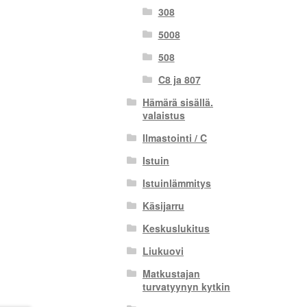
308
5008
508
C8 ja 807
Hämärä sisällä.
valaistus
Ilmastointi / C
Istuin
Istuinlämmitys
Käsijarru
Keskuslukitus
Liukuovi
Matkustajan
turvatyynyn kytkin