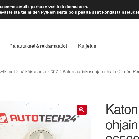
TOIMITUS alkaen 7 EUR
aksemme sinulle parhaan verkkokokemuksen.
västeistä tai niiden kytkemisestä pois päältä saat kohdasta
asetukse
Palautukset & reklamaatiot
Kuljetus
laajuinen toimitus
Maksut
Meistä
Ota yhteyttä
kytkimet
häikäisysuoja
307
Katon aurinkosuojan ohjain Citroën 
äytäntö
Tilini
Valitukset
Katon
ohjai
🔍