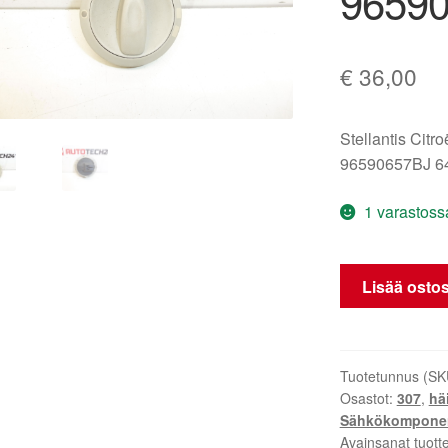
96590
€
36,00
Stellantis Citr
96590657BJ 6
1 varastoss
Katon
Lisää ostos
aurinkosuojan
ohjain
Citroën
Peugeot
Tuotetunnus (SK
Osastot:
307
,
hä
96590657BJ
Sähkökomponen
649039
Avainsanat tuott