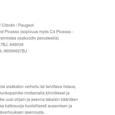
 / Citroën / Peugeot
and Picasso (sopivuus myös C4 Picasso -
varmistaa osakoodin perusteella)
57BJ, 649039
39, 96590657BJ
ta sisäkaton verhoilu tai tarvittava listaus,
unkopainike irrottamalla kiinnikkeet ja
, kytke uusi ohjain ja asenna takaisin kääntäen
aa kattosuoja huolellisesti avaamisen ja
säverhouksen asennusta.