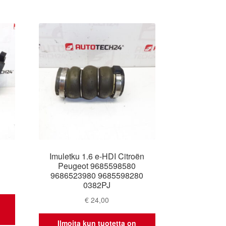
Imuletku 1.6 e-HDI Citroën
Peugeot 9685598580
9686523980 9685598280
0382PJ
€
24,00
Ilmoita kun tuotetta on