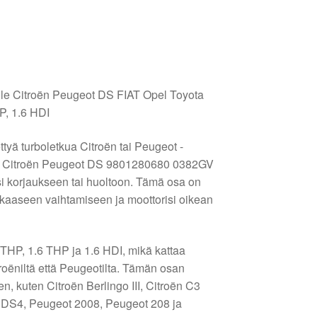
eelle Citroën Peugeot DS FIAT Opel Toyota
P, 1.6 HDI
ttyä turboletkua Citroën tai Peugeot -
tku Citroën Peugeot DS 9801280680 0382GV
si korjaukseen tai huoltoon. Tämä osa on
hokkaaseen vaihtamiseen ja moottorisi oikean
 THP, 1.6 THP ja 1.6 HDI, mikä kattaa
roëniltä että Peugeotilta. Tämän osan
n, kuten Citroën Berlingo III, Citroën C3
, DS4, Peugeot 2008, Peugeot 208 ja