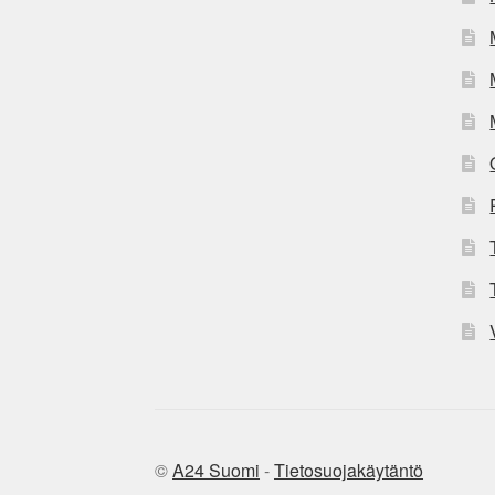
©
A24 Suomi
-
Tietosuojakäytäntö