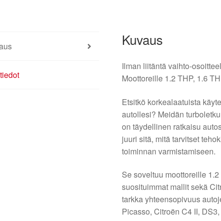
Kuvaus
aus
Ilman liitäntä vaihto-osoitt
tiedot
Moottoreille 1.2 THP, 1.6 TH
Etsitkö korkealaatuista käyte
autollesi? Meidän turbole
on täydellinen ratkaisu auto
juuri sitä, mitä tarvitset te
toiminnan varmistamiseen.
Se soveltuu moottoreille 1.2
suosituimmat mallit sekä Cit
tarkka yhteensopivuus autoje
Picasso, Citroën C4 II, DS3