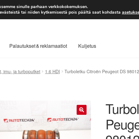
TOIMITUS alkaen 7 EUR
aksemme sinulle parhaan verkkokokemuksen.
västeistä tai niiden kytkemisestä pois päältä saat kohdasta
asetukse
Palautukset & reklamaatiot
Kuljetus
laajuinen toimitus
Maksut
Meistä
Ota yhteyttä
t, imu- ja turboputket
1.6 HDI
Turboletku Citroën Peugeot DS 980
äytäntö
Tilini
Valitukset
Turbol
Peuge
🔍