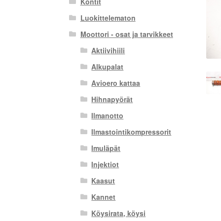
Kontit
Luokittelematon
Moottori - osat ja tarvikkeet
Aktiivihiili
Alkupalat
Avioero kattaa
Hihnapyörät
Ilmanotto
Ilmastointikompressorit
Imuläpät
Injektiot
Kaasut
Kannet
Köysirata, köysi