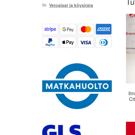
Tu
Vetoaisat ja köysirata
Il
Ci