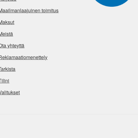
Maailmanlaajuinen toimitus
Maksut
Meistä
Ota yhteyttä
Reklamaatiomenettely
Tarkista
Tilini
Valitukset