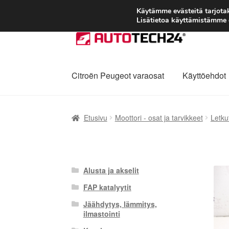
Käytämme evästeitä tarjot
Lisätietoa käyttämistämme e
Siirry
Siirry
navigointiin
sisältöön
Citroën Peugeot varaosat
Käyttöehdot
Etusivu
Kärry
Käyttöehdot
Kuljetus
Maailman
Etusivu
Moottori - osat ja tarvikkeet
Letku
Reklamaatiomenettely
Tarkista
Tietosuojak
Alusta ja akselit
FAP katalyytit
Jäähdytys, lämmitys,
ilmastointi