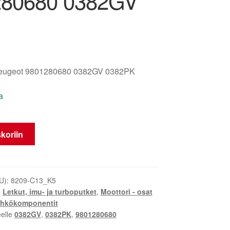
280680 0382GV
Peugeot 9801280680 0382GV 0382PK
a
koriin
U):
8209-C13_K5
,
Letkut, imu- ja turboputket
,
Moottori - osat
hkökomponentit
eelle
0382GV
,
0382PK
,
9801280680