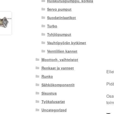
Ruiskutuspumppu. korkea
Servo pumput
Suodatinlaatikot
Turbo
Tyhjiöpumput
Vauhtipyörän kytkimet
Venttiilien kannet
Moottorit, vaihteistot
Renkaat ja vanteet
Elle
Runko
Pidä
Sähkökomponentit
Sisustus
Osat
Työkalusarjat
toim
Uncategorized