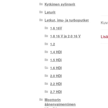
Kytkimen sylinterit
Laturit
Letkut, imu- ja turboputket
Kuv
1,6 16V
1,8 16 V ja 2,0 16 V
Lisä
1.2
1.4 HDI
1.5 HDi
1.6 HDI
2.0 HDI
2.2 HDI
2.7 HDI
Moottorin
äänenvaimentimen