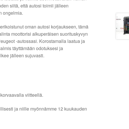
n siitä, että autosi toimii jälleen
n ongelmia.
 erikoistunut oman autosi korjaukseen, tämä
linta moottorisi alkuperäisen suorituskyvyn
Peugeot -autossasi. Korostamalla laatua ja
valmis täyttämään odotuksesi ja
lkee jälleen sujuvasti.
orvaavalla viitteellä.
lellisesti ja niille myönnämme 12 kuukauden