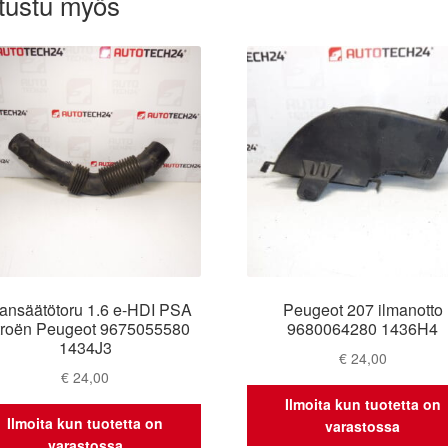
tustu myös
mansäätötoru 1.6 e-HDI PSA
Peugeot 207 ilmanotto
troën Peugeot 9675055580
9680064280 1436H4
1434J3
€
24,00
€
24,00
Ilmoita kun tuotetta on
Ilmoita kun tuotetta on
varastossa
varastossa