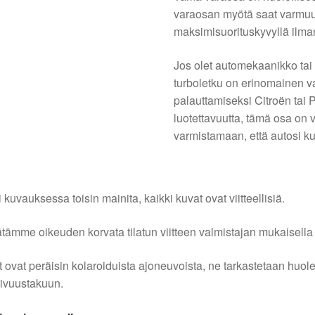
varaosan myötä saat varmuude
maksimisuorituskyvyllä ilma
Jos olet automekaanikko tai
turboletku on erinomainen va
palauttamiseksi Citroën tai 
luotettavuutta, tämä osa on 
varmistamaan, että autosi ku
i kuvauksessa toisin mainita, kaikki kuvat ovat viitteellisiä.
tämme oikeuden korvata tilatun viitteen valmistajan mukaisella k
 ovat peräisin kolaroiduista ajoneuvoista, ne tarkastetaan huo
ivuustakuun.