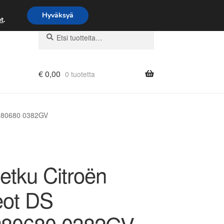
Hyväksyä
t
.
Etsi:
Haku
€
0,00
0 tuotetta
1280680 0382GV
etku Citroën
ot DS