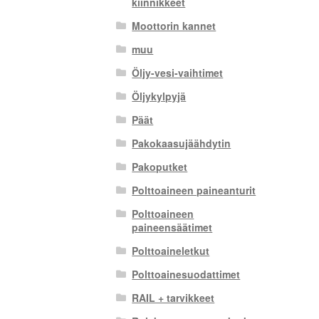
kiinnikkeet
Moottorin kannet
muu
Öljy-vesi-vaihtimet
Öljykylpyjä
Päät
Pakokaasujäähdytin
Pakoputket
Polttoaineen paineanturit
Polttoaineen
paineensäätimet
Polttoaineletkut
Polttoainesuodattimet
RAIL + tarvikkeet