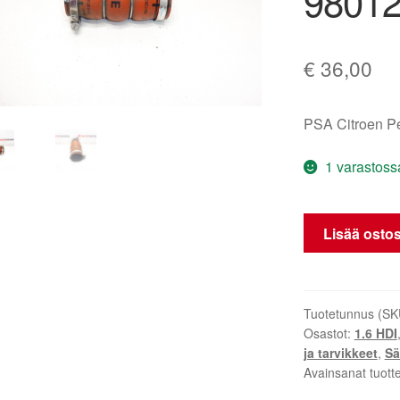
9801
€
36,00
PSA Citroen 
1 varastoss
Turboletku
Lisää ostos
Citroën
Peugeot
DS
9801280680
Tuotetunnus (SK
Osastot:
1.6 HDI
0382GV
ja tarvikkeet
,
Sä
määrä
Avainsanat tuott