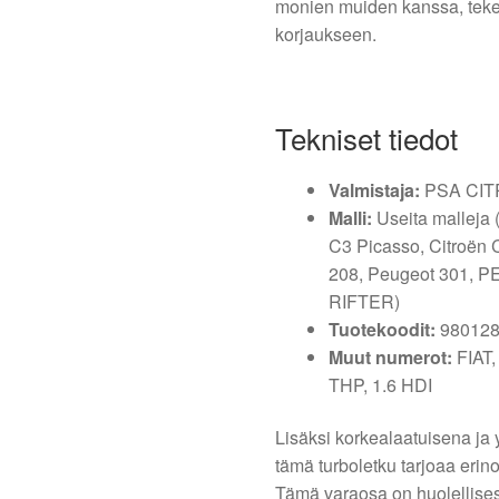
monien muiden kanssa, tekee
korjaukseen.
Tekniset tiedot
Valmistaja:
PSA CI
Malli:
Useita malleja (C
C3 Picasso, Citroën
208, Peugeot 301,
RIFTER)
Tuotekoodit:
980128
Muut numerot:
FIAT,
THP, 1.6 HDI
Lisäksi korkealaatuisena ja
tämä turboletku tarjoaa erin
Tämä varaosa on huolellisest