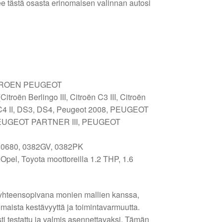
 tästä osasta erinomaisen valinnan autosi
TROEN PEUGEOT
itroën Berlingo III, Citroën C3 III, Citroën
 C4 II, DS3, DS4, Peugeot 2008, PEUGEOT
 PEUGEOT PARTNER III, PEUGEOT
0680, 0382GV, 0382PK
 Opel, Toyota moottoreilla 1.2 THP, 1.6
 yhteensopivana monien mallien kanssa,
omaista kestävyyttä ja toimintavarmuutta.
i testattu ja valmis asennettavaksi. Tämän