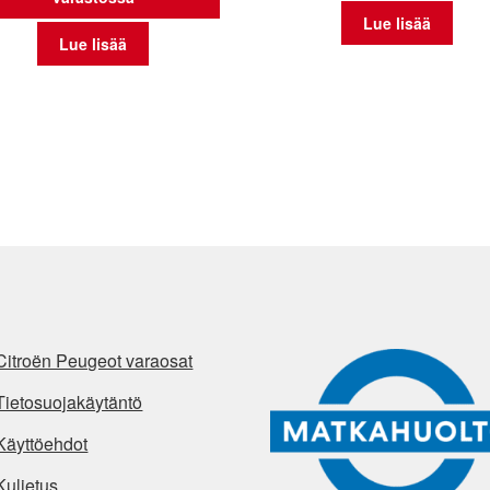
Lue lisää
Lue lisää
Citroën Peugeot varaosat
Tietosuojakäytäntö
Käyttöehdot
Kuljetus