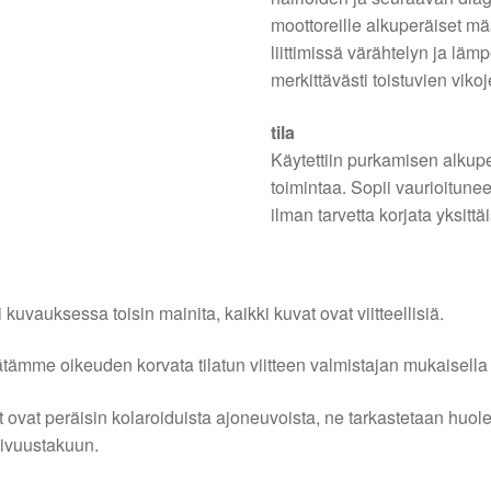
moottoreille alkuperäiset mää
liittimissä värähtelyn ja lä
merkittävästi toistuvien vikoj
tila
Käytettiin purkamisen alkupe
toimintaa. Sopii vaurioitun
ilman tarvetta korjata yksittäi
i kuvauksessa toisin mainita, kaikki kuvat ovat viitteellisiä.
tämme oikeuden korvata tilatun viitteen valmistajan mukaisella k
 ovat peräisin kolaroiduista ajoneuvoista, ne tarkastetaan huo
ivuustakuun.