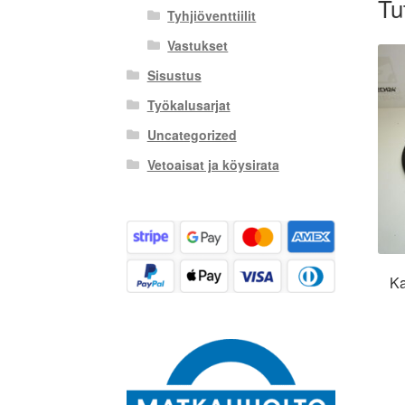
Tu
Tyhjiöventtiilit
Vastukset
Sisustus
Työkalusarjat
Uncategorized
Vetoaisat ja köysirata
Ka