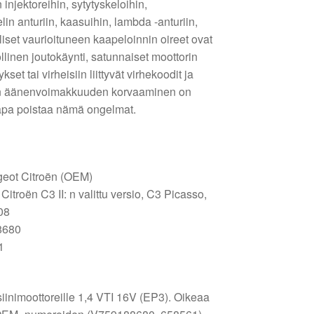
injektoreihin, sytytyskeloihin,
in anturiin, kaasuihin, lambda -anturiin,
pilliset vaurioituneen kaapeloinnin oireet ovat
linen joutokäynti, satunnaiset moottorin
set tai virheisiin liittyvät virhekoodit ja
isen äänenvoimakkuuden korvaaminen on
 tapa poistaa nämä ongelmat.
geot Citroën (OEM)
 Citroën C3 II: n valittu versio, C3 Picasso,
08
8680
1
iinimoottoreille 1,4 VTI 16V (EP3). Oikeaa