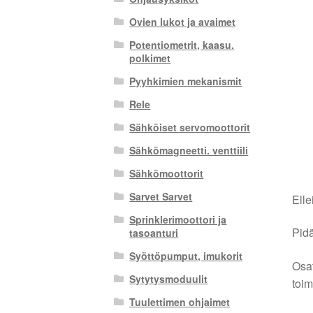
Ovien lukot ja avaimet
Potentiometrit, kaasu.
polkimet
Pyyhkimien mekanismit
Rele
Sähköiset servomoottorit
Sähkömagneetti. venttiili
Sähkömoottorit
Sarvet Sarvet
Elle
Sprinklerimoottori ja
Pidä
tasoanturi
Syöttöpumput, imukorit
Osat
Sytytysmoduulit
toim
Tuulettimen ohjaimet