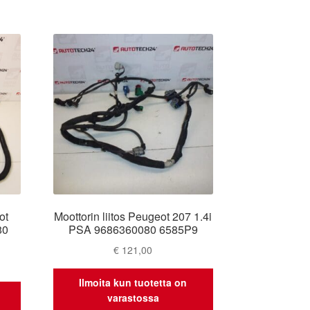
ot
Moottorin liitos Peugeot 207 1.4i
80
PSA 9686360080 6585P9
€
121,00
Ilmoita kun tuotetta on
varastossa