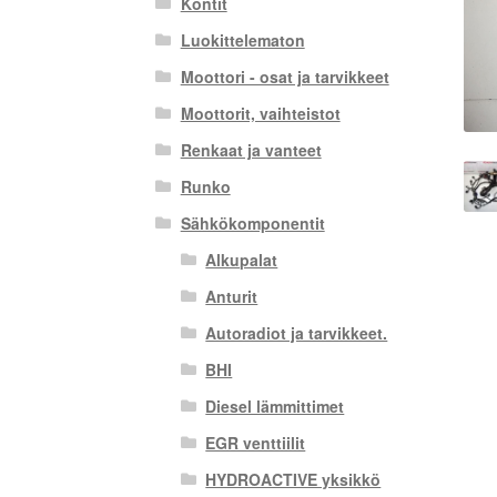
Kontit
Luokittelematon
Moottori - osat ja tarvikkeet
Moottorit, vaihteistot
Renkaat ja vanteet
Runko
Sähkökomponentit
Alkupalat
Anturit
Autoradiot ja tarvikkeet.
BHI
Diesel lämmittimet
EGR venttiilit
HYDROACTIVE yksikkö