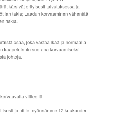
rät kärsivät erityisesti taivutuksessa ja
mpötilan takia; Laadun korvaaminen vähentää
en riskiä.
räistä osaa, joka vastaa ikää ja normaalia
een kaapeloinnin suorana korvaamiseksi
siä johtoja.
orvaavalla viitteellä.
lellisesti ja niille myönnämme 12 kuukauden