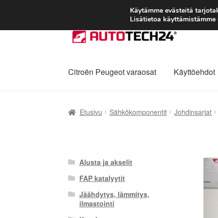
Käytämme evästeitä tarjot
Lisätietoa käyttämistämme e
Siirry
Siirry
navigointiin
sisältöön
Citroën Peugeot varaosat
Käyttöehdot
Etusivu
Kärry
Käyttöehdot
Kuljetus
Maailman
Etusivu
Sähkökomponentit
Johdinsarjat
Reklamaatiomenettely
Tarkista
Tietosuojak
Alusta ja akselit
FAP katalyytit
Jäähdytys, lämmitys,
ilmastointi