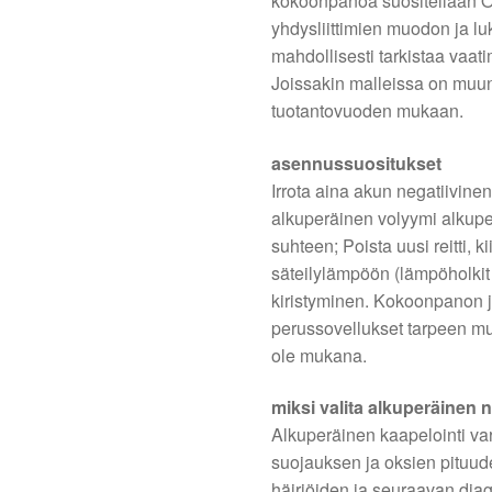
kokoonpanoa suositellaan 
yhdysliittimien muodon ja l
mahdollisesti tarkistaa vaa
Joissakin malleissa on muun
tuotantovuoden mukaan.
asennussuositukset
Irrota aina akun negatiivin
alkuperäinen volyymi alkupe
suhteen; Poista uusi reitti, k
säteilylämpöön (lämpöholkit j
kiristyminen. Kokoonpanon jä
perussovellukset tarpeen m
ole mukana.
miksi valita alkuperäinen 
Alkuperäinen kaapelointi va
suojauksen ja oksien pituud
häiriöiden ja seuraavan diag