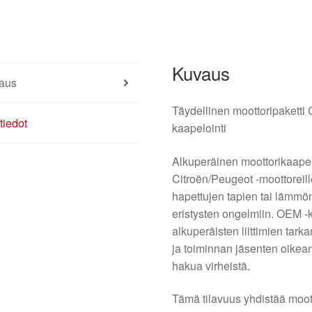
Kuvaus
aus
Täydellinen moottoripaketti 
tiedot
kaapelointi
Alkuperäinen moottorikaapeli
Citroën/Peugeot -moottoreill
hapettujen tapien tai lämmön
eristysten ongelmiin. OEM -
alkuperäisten liittimien tar
ja toiminnan jäsenten oikea
hakua virheistä.
Tämä tilavuus yhdistää moo