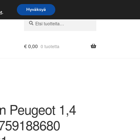
Hyväksyä
t
.
Etsi:
Haku
€
0,00
0 tuotetta
1
ën Peugeot 1,4
759188680