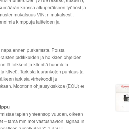
OEM -numeroiden (V759188680, 658561),
ukumäärän kanssa alkuperäiseen työhösi ja
timustenmukaisuus VIN: n mukaisesti.
nelmia kimppuja laitteiden ja
en napa ennen purkamista. Poista
räisten pidikkeiden ja holkkien ohjeiden
iinnitä leikkeet ja kiinnitä huomiota
a kilvet). Tarkista luurankojen puhtaus ja
lkeen tarkista virhekoodi ja
ukaan. Moottorin ohjausyksikköä (ECU) ei
nippu
rmistaa tapien yhteensopivuuden, oikean
et – tämä minimoi vastushäviön, signaalin
nostisen ”umpikujaan”. 1,4 VTI -