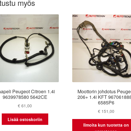
tustu myös
apeli Peugeot Citroen 1.4i
Moottorin johdotus Peuge
9639978580 5642CE
206+ 1.4i KFT 96706188
6585P6
€
61,00
€
151,00
Lisää ostoskoriin
Ilmoita kun tuotetta on